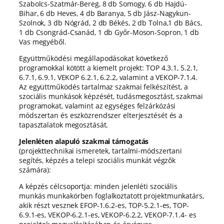
Szabolcs-Szatmár-Bereg, 8 db Somogy, 6 db Hajdú-
Bihar, 6 db Heves, 4 db Baranya, 5 db Jász-Nagykun-
Szolnok, 3 db Nógrád, 2 db Békés, 2 db Tolna,1 db Bács,
1 db Csongrád-Csanád, 1 db Győr-Moson-Sopron, 1 db
Vas megyéből.
Együttműködési megállapodásokat következő
programokkal kötött a kiemelt projekt: TOP 4.3.1, 5.2.1,
6.7.1, 6.9.1, VEKOP 6.2.1, 6.2.2, valamint a VEKOP-7.1.4.
Az együttműködés tartalmaz szakmai felkészítést, a
szociális munkások képzését, tudásmegosztást, szakmai
programokat, valamint az egységes felzárkózási
módszertan és eszközrendszer elterjesztését és a
tapasztalatok megosztását.
Jelenléten alapuló szakmai támogatás
(projekttechnikai ismeretek, tartalmi-módszertani
segítés, képzés a telepi szociális munkát végzők
számára):
A képzés célcsoportja: minden jelenléti szociális
munkás munkakörben foglalkoztatott projektmunkatárs,
akik részt vesznek EFOP-1.6.2-es, TOP-5.2.1-es, TOP-
6.9.1-es, VEKOP-6.2.1-es, VEKOP-6.2.2, VEKOP-7.1.4- es