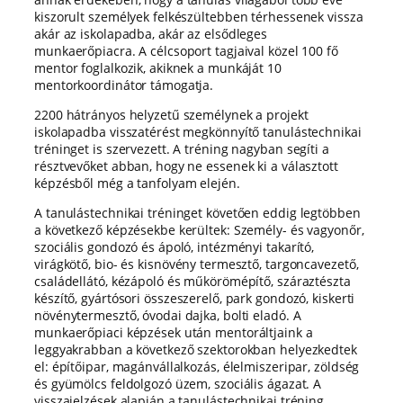
kiszorult személyek felkészültebben térhessenek vissza
akár az iskolapadba, akár az elsődleges
munkaerőpiacra. A célcsoport tagjaival közel 100 fő
mentor foglalkozik, akiknek a munkáját 10
mentorkoordinátor támogatja.
2200 hátrányos helyzetű személynek a projekt
iskolapadba visszatérést megkönnyítő tanulástechnikai
tréninget is szervezett. A tréning nagyban segíti a
résztvevőket abban, hogy ne essenek ki a választott
képzésből még a tanfolyam elején.
A tanulástechnikai tréninget követően eddig legtöbben
a következő képzésekbe kerültek: Személy- és vagyonőr,
szociális gondozó és ápoló, intézményi takarító,
virágkötő, bio- és kisnövény termesztő, targoncavezető,
családellátó, kézápoló és műkörömépítő, száraztészta
készítő, gyártósori összeszerelő, park gondozó, kiskerti
növénytermesztő, óvodai dajka, bolti eladó. A
munkaerőpiaci képzések után mentoráltjaink a
leggyakrabban a következő szektorokban helyezkedtek
el: építőipar, magánvállalkozás, élelmiszeripar, zöldség
és gyümölcs feldolgozó üzem, szociális ágazat. A
visszajelzések alapján a tanulástechnikai tréning