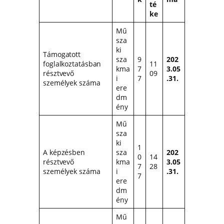
té
ke
Mű
sza
ki
Támogatott
sza
9
202
foglalkoztatásban
11
kma
7
3.05
résztvevő
09
i
7
.31.
személyek száma
ere
dm
ény
Mű
sza
ki
1
A képzésben
sza
202
0
14
résztvevő
kma
3.05
7
28
személyek száma
i
.31.
7
ere
dm
ény
Mű