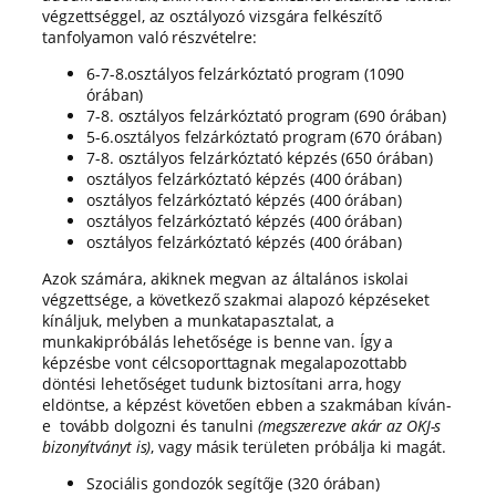
végzettséggel, az osztályozó vizsgára felkészítő
tanfolyamon való részvételre:
6-7-8.osztályos felzárkóztató program (1090
órában)
7-8. osztályos felzárkóztató program (690 órában)
5-6.osztályos felzárkóztató program (670 órában)
7-8. osztályos felzárkóztató képzés (650 órában)
osztályos felzárkóztató képzés (400 órában)
osztályos felzárkóztató képzés (400 órában)
osztályos felzárkóztató képzés (400 órában)
osztályos felzárkóztató képzés (400 órában)
Azok számára, akiknek megvan az általános iskolai
végzettsége, a következő szakmai alapozó képzéseket
kínáljuk, melyben a munkatapasztalat, a
munkakipróbálás lehetősége is benne van. Így a
képzésbe vont célcsoporttagnak megalapozottabb
döntési lehetőséget tudunk biztosítani arra, hogy
eldöntse, a képzést követően ebben a szakmában kíván-
e tovább dolgozni és tanulni
(megszerezve akár az OKJ-s
bizonyítványt is)
, vagy másik területen próbálja ki magát.
Szociális gondozók segítője (320 órában)