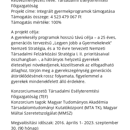
Kedvezményezett neve: Társadalmi Esélyteremtési
Főigazgatóság
Projekt címe: Integrált gyermekprogramok támogatása
Támogatás összege: 4 523 479 067 Ft
Támogatás mértéke: 100%
A projekt célja:
A gyerekesély programok hosszú távú célja – a 25 éves,
generációs tervezésű „Legyen Jobb a Gyermekeknek”
Nemzeti Stratégia, és a 10 évre tervezett Nemzeti
Társadalmi Felzárkózási Stratégia I. II. prioritásaival
összhangban -, a hátrányos helyzetű gyerekek
életesélyei növekedjenek, közelítsenek az elfogadható
átlaghoz, törjön meg a gyerekszegénység generációs
átöröklődésének rossz folyamata, figyelemmel a
gyerekek mindenekfelett álló érdekére.
Konzorciumvezető: Társadalmi Esélyteremtési
Főigazgatóság (TEF)
Konzorcium tagok: Magyar Tudományos Akadémia
Társadalomtudományi Kutatóközpont (MTA TK), Magyar
Máltai Szeretetszolgálat (MMSZ)
Megvalósítási időszak: 2016. április 1- 2023. szeptember
30. (90 hónap)