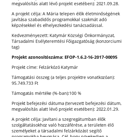
megvalósítás alatt lévő projekt esetében): 2021.09.28.
A projekt célja: A Mária telepen élők életminőségének
javítása szabadidős programokkal szakmát adó
képzésekkel és elhelyezkedési tanácsadással.
Kedvezményezett: Katymár Községi Önkormányzat,
Társadalmi Esélyteremtési Főigazgatóság (konzorciumi
tag)
Projekt azonosítószáma: EFOP-1.6.2-16-2017-00095
Projekt címe: Felzárkózó Katymár
Támogatási összeg (a teljes projektre vonatkozóan):
95.749.733 Ft
Támogatás mértéke (%-ban):100 %
Projekt befejezési dátuma (tervezett befejezési dátum,
megvalósítás alatt lévő projekt esetében): 2022.01.29.
A projekt célja: Javítani a szegregátumban élők
szolgáltatásokhoz való hozzáférése, a területen élő
személyeket a társadalmi felzárkózást segítő
programokba bevonása. Cél, hogy növekedjen a