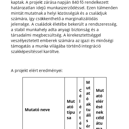
kaptak. A projekt zárása napján 840 fő rendelkezett
határozatlan idejű munkaszerződéssel. Ezen túlmenően
mintát mutatnak a helyi közösségük és a családjuk
számára, így csökkenthető a marginalizálódás
jelensége. A családok életébe bekerült a rendszeresség,
a stabil munkahely adta anyagi biztonság és a
társadalmi megbecsültség. A kirekesztettséggel
veszélyeztetett emberek számára az igazi és minőségi
támogatás a munka világába történő integráció
szakképesítéssel karöltve.
A projekt elért eredményei:
M
ut
C
Mut
at
é
ató
ó
Mut
l
elér
ak
ató
é
ésé
Mutató neve
tu
típu
r
nek
áli
sa
t
céld
s
é
átu
ér
k
ma