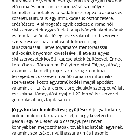
hátrányos helyzetben lévő, gyakran szegregátumokban
élő roma és nem roma származású személyek,
kiemelten a nők aktív társadalmi szerepvállalásának és
közéleti, kulturális együttműködésük ösztönzésére,
erősítésére. A támogatás egyik eszköze a roma női
civilszervezetek, egyesületek, alapítványok alapításának
és fenntartásának elősegítése szakmai rendezvények
szervezésével, az alapításnál felmerülő jogi
tanácsadással, illetve folyamatos mentorálással,
működésük nyomon követésével, illetve az egyes
civilszervezetek közötti kapcsolatok kiépítésével. Ennek
keretében a Társadalmi Esélyteremtési Főigazgatóság,
valamint a kiemelt projekt az ország különböző
térségeiben, összesen már 50 roma női informális
szervezettel kötött együttműködési megállapodást,
valamint a TEF és a kiemelt projekt aktív szerepet vállalt
és szakmai támogatást nyújtott 22 formális szervezet
generálásában, alapításában.
Jó gyakorlatok minősítése, gyűjtése:
A jó gyakorlatok,
online működő, tárházának célja, hogy követendő
példák egy felületen való összegyűjtési révén
könnyebben megoszthatóak, továbbadhatóak legyenek,
valamint segítséget nyújthassanak más hasonló