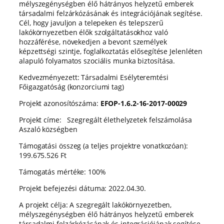
mélyszegénységben élő hátrányos helyzetű emberek
társadalmi felzárkózásának és integrációjának segítése.
Cél, hogy javuljon a telepeken és telepszerű
lakókörnyezetben élők szolgáltatásokhoz való
hozzáférése, növekedjen a bevont személyek
képzettségi szintje, foglalkoztatás elősegítése Jelenléten
alapuló folyamatos szociális munka biztosítása.
Kedvezményezett: Társadalmi Esélyteremtési
Főigazgatóság (konzorciumi tag)
Projekt azonosítószáma:
EFOP-1.6.2-16-2017-00029
Projekt címe: Szegregált élethelyzetek felszámolása
Aszaló községben
Támogatási összeg (a teljes projektre vonatkozóan):
199.675.526 Ft
Támogatás mértéke: 100%
Projekt befejezési dátuma: 2022.04.30.
A projekt célja: A szegregált lakókörnyezetben,
mélyszegénységben élő hátrányos helyzetű emberek
társadalmi felzárkózásának és integrációjának segítése.