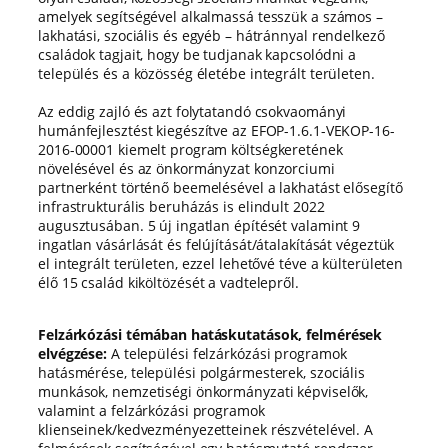
amelyek segítségével alkalmassá tesszük a számos –
lakhatási, szociális és egyéb – hátránnyal rendelkező
családok tagjait, hogy be tudjanak kapcsolódni a
település és a közösség életébe integrált területen.
Az eddig zajló és azt folytatandó csokvaományi
humánfejlesztést kiegészítve az EFOP-1.6.1-VEKOP-16-
2016-00001 kiemelt program költségkeretének
növelésével és az önkormányzat konzorciumi
partnerként történő beemelésével a lakhatást elősegítő
infrastrukturális beruházás is elindult 2022
augusztusában. 5 új ingatlan építését valamint 9
ingatlan vásárlását és felújítását/átalakítását végeztük
el integrált területen, ezzel lehetővé téve a külterületen
élő 15 család kiköltözését a vadtelepről.
Felzárkózási témában hatáskutatások, felmérések
elvégzése:
A települési felzárkózási programok
hatásmérése, települési polgármesterek, szociális
munkások, nemzetiségi önkormányzati képviselők,
valamint a felzárkózási programok
klienseinek/kedvezményezetteinek részvételével. A