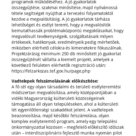
programok működéséhez. A jó gyakorlatok
összegyűjtése, szakmai minősítése, majd nyilvánossá
tétele segítséget nyújthat a tervezési folyamatoktól
kezdve a megvalósításig. A jó gyakorlatok tárháza
lehetőséget és esélyt teremt, hogy a megvalósítók
bemutathassák problémaközpontú megoldásaikat, hogy
megvalósult tevékenységeik, szolgáltatásaik milyen
értékesek, hatékonyak, eredményeik pedig mérhetőek,
miközben elérhető célokra és kimenetekre fókuszálnak.
Projektzárásig minimum 250 db minősített jó gyakorlat
összegyűjtését vállalta a kiemelt projekt, amelyek a
következő felületen elérhetők regisztráció után:
https://felzarkozas.tef.gov.hu/page.php
Vadtelepek felszámolásának előkészítése:
A fő cél egy olyan társadalmi és területi esélyteremtési
módszertan megvalósítása, amely középpontjában a
vidéki Magyarország külterületi közösségeinek
támogatása áll olyan településeken, ahol a külterületi
lét egyenlőtlenségi szakadékot jelent. A vadtelepek
beazonosítása, majd későbbi felszámolása, olyan
komplex esélyteremtő program, amely egy települési
önkormányzattal közösen – megfelelő előkészítő időszak
után – interdiszciplináris fejlesztő munka nyomán pilot