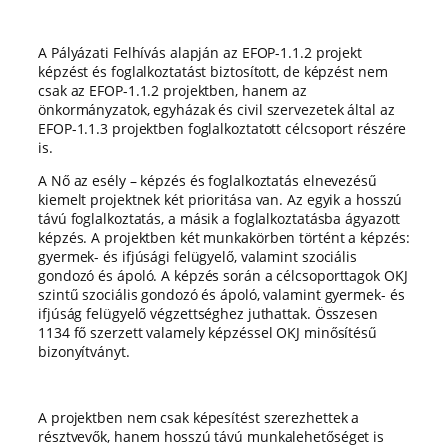
A Pályázati Felhívás alapján az EFOP-1.1.2 projekt
képzést és foglalkoztatást biztosított, de képzést nem
csak az EFOP-1.1.2 projektben, hanem az
önkormányzatok, egyházak és civil szervezetek által az
EFOP-1.1.3 projektben foglalkoztatott célcsoport részére
is.
A Nő az esély – képzés és foglalkoztatás elnevezésű
kiemelt projektnek két prioritása van. Az egyik a hosszú
távú foglalkoztatás, a másik a foglalkoztatásba ágyazott
képzés. A projektben két munkakörben történt a képzés:
gyermek- és ifjúsági felügyelő, valamint szociális
gondozó és ápoló. A képzés során a célcsoporttagok OKJ
szintű szociális gondozó és ápoló, valamint gyermek- és
ifjúság felügyelő végzettséghez juthattak. Összesen
1134 fő szerzett valamely képzéssel OKJ minősítésű
bizonyítványt.
A projektben nem csak képesítést szerezhettek a
résztvevők, hanem hosszú távú munkalehetőséget is