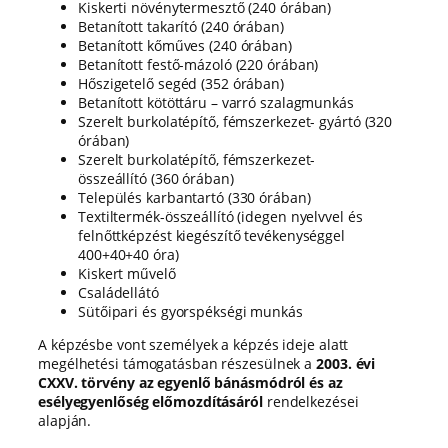
Kiskerti növénytermesztő (240 órában)
Betanított takarító (240 órában)
Betanított kőműves (240 órában)
Betanított festő-mázoló (220 órában)
Hőszigetelő segéd (352 órában)
Betanított kötöttáru – varró szalagmunkás
Szerelt burkolatépítő, fémszerkezet- gyártó (320
órában)
Szerelt burkolatépítő, fémszerkezet-
összeállító (360 órában)
Település karbantartó (330 órában)
Textiltermék-összeállító (idegen nyelvvel és
felnőttképzést kiegészítő tevékenységgel
400+40+40 óra)
Kiskert művelő
Családellátó
Sütőipari és gyorspékségi munkás
A képzésbe vont személyek a képzés ideje alatt
megélhetési támogatásban részesülnek a
2003. évi
CXXV. törvény az egyenlő bánásmódról és az
esélyegyenlőség előmozdításáról
rendelkezései
alapján.