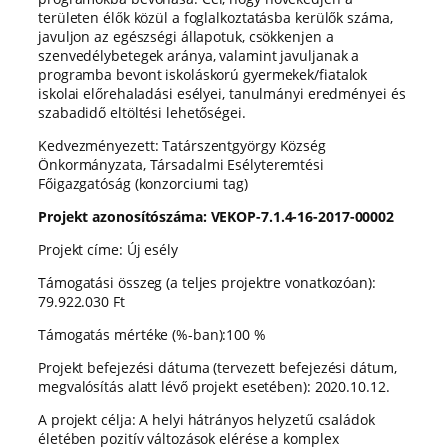
területen élők közül a foglalkoztatásba kerülők száma,
javuljon az egészségi állapotuk, csökkenjen a
szenvedélybetegek aránya, valamint javuljanak a
programba bevont iskoláskorú gyermekek/fiatalok
iskolai előrehaladási esélyei, tanulmányi eredményei és
szabadidő eltöltési lehetőségei.
Kedvezményezett: Tatárszentgyörgy Község
Önkormányzata, Társadalmi Esélyteremtési
Főigazgatóság (konzorciumi tag)
Projekt azonosítószáma: VEKOP-7.1.4-16-2017-00002
Projekt címe: Új esély
Támogatási összeg (a teljes projektre vonatkozóan):
79.922.030 Ft
Támogatás mértéke (%-ban):100 %
Projekt befejezési dátuma (tervezett befejezési dátum,
megvalósítás alatt lévő projekt esetében): 2020.10.12.
A projekt célja: A helyi hátrányos helyzetű családok
életében pozitív változások elérése a komplex