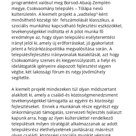
programként valósul meg Borsod-Abaúj-Zemplén
megye, Csokvaomány település – Tólápa nevű
külterületén. A kiemelt projekt a ,,vadtelep”-ként
minősíthető községi tér felszámolását klasszikus, a
szociális munkához kapcsolható fejlesztési eszközökkel,
tevékenységekkel indította el A pilot munka fő
eredménye az, hogy olyan települési esélyteremtési
irányt jelöl ki, amely új erőforrásokat, jó gyakorlatot
jelent a felzárkózáspolitika megvalósítása során. A
településfejlesztési irányvonalak kialakítását, azt hogy
Csokvaomány szerves és kiegyensúlyozott, a helyi és
idelátogatók igényeire alapozott fejlesztést vigyen
végbe, két lakossági fórum és négy Jövőműhely
segítette.
A kiemelt projekt mindezeken túl olyan módszertant
alakított ki, amely a család-és közösségmenedzsment
tevékenységekkel támogatta az egyéni és közösségi
fejlesztéseket. Ennek a munkának része egyrészt egy
önkormányzati támogatás, szervezeti fejlesztés (választ
kapunk arra, hogy az ilyen külterülettel rendelkező
települések milyen stratégiát alkalmazzanak az adott
településrész élethelyzetének javítására); másrészt
olyan családi, közösségi szociális munkát végzünk,