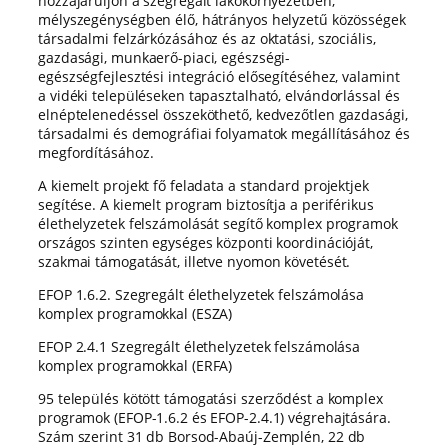
hozzájáruljon a szegregált lakókörnyezetben,
mélyszegénységben élő, hátrányos helyzetű közösségek
társadalmi felzárkózásához és az oktatási, szociális,
gazdasági, munkaerő-piaci, egészségi-
egészségfejlesztési integráció elősegítéséhez, valamint
a vidéki településeken tapasztalható, elvándorlással és
elnéptelenedéssel összeköthető, kedvezőtlen gazdasági,
társadalmi és demográfiai folyamatok megállításához és
megfordításához.
A kiemelt projekt fő feladata a standard projektjek
segítése. A kiemelt program biztosítja a periférikus
élethelyzetek felszámolását segítő komplex programok
országos szinten egységes központi koordinációját,
szakmai támogatását, illetve nyomon követését.
EFOP 1.6.2. Szegregált élethelyzetek felszámolása
komplex programokkal (ESZA)
EFOP 2.4.1 Szegregált élethelyzetek felszámolása
komplex programokkal (ERFA)
95 település kötött támogatási szerződést a komplex
programok (EFOP-1.6.2 és EFOP-2.4.1) végrehajtására.
Szám szerint 31 db Borsod-Abaúj-Zemplén, 22 db