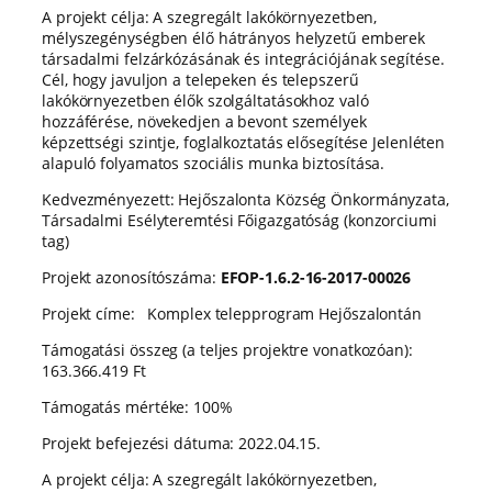
A projekt célja: A szegregált lakókörnyezetben,
mélyszegénységben élő hátrányos helyzetű emberek
társadalmi felzárkózásának és integrációjának segítése.
Cél, hogy javuljon a telepeken és telepszerű
lakókörnyezetben élők szolgáltatásokhoz való
hozzáférése, növekedjen a bevont személyek
képzettségi szintje, foglalkoztatás elősegítése Jelenléten
alapuló folyamatos szociális munka biztosítása.
Kedvezményezett: Hejőszalonta Község Önkormányzata,
Társadalmi Esélyteremtési Főigazgatóság (konzorciumi
tag)
Projekt azonosítószáma:
EFOP-1.6.2-16-2017-00026
Projekt címe: Komplex telepprogram Hejőszalontán
Támogatási összeg (a teljes projektre vonatkozóan):
163.366.419 Ft
Támogatás mértéke: 100%
Projekt befejezési dátuma: 2022.04.15.
A projekt célja: A szegregált lakókörnyezetben,