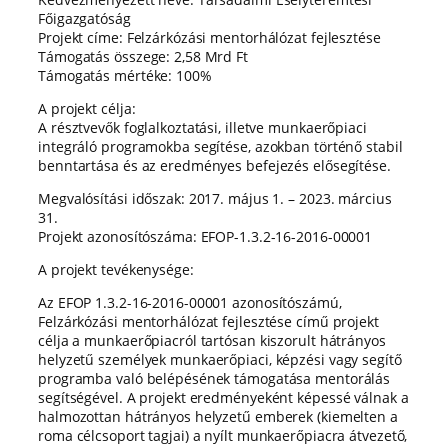
Főigazgatóság
Projekt címe: Felzárkózási mentorhálózat fejlesztése
Támogatás összege: 2,58 Mrd Ft
Támogatás mértéke: 100%
A projekt célja:
A résztvevők foglalkoztatási, illetve munkaerőpiaci
integráló programokba segítése, azokban történő stabil
benntartása és az eredményes befejezés elősegítése.
Megvalósítási időszak: 2017. május 1. – 2023. március
31.
Projekt azonosítószáma: EFOP-1.3.2-16-2016-00001
A projekt tevékenysége:
Az EFOP 1.3.2-16-2016-00001 azonosítószámú,
Felzárkózási mentorhálózat fejlesztése című projekt
célja a munkaerőpiacról tartósan kiszorult hátrányos
helyzetű személyek munkaerőpiaci, képzési vagy segítő
programba való belépésének támogatása mentorálás
segítségével. A projekt eredményeként képessé válnak a
halmozottan hátrányos helyzetű emberek (kiemelten a
roma célcsoport tagjai) a nyílt munkaerőpiacra átvezető,