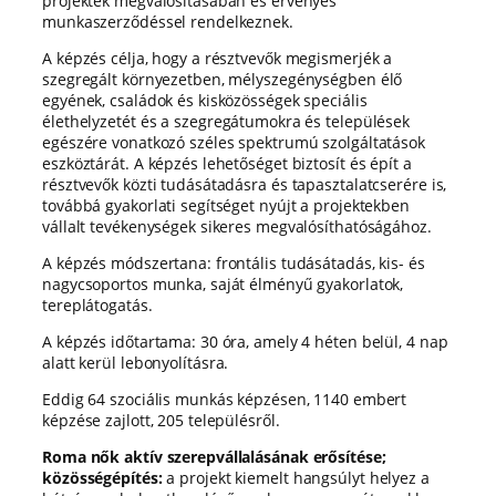
projektek megvalósításában és érvényes
munkaszerződéssel rendelkeznek.
A képzés célja, hogy a résztvevők megismerjék a
szegregált környezetben, mélyszegénységben élő
egyének, családok és kisközösségek speciális
élethelyzetét és a szegregátumokra és települések
egészére vonatkozó széles spektrumú szolgáltatások
eszköztárát. A képzés lehetőséget biztosít és épít a
résztvevők közti tudásátadásra és tapasztalatcserére is,
továbbá gyakorlati segítséget nyújt a projektekben
vállalt tevékenységek sikeres megvalósíthatóságához.
A képzés módszertana: frontális tudásátadás, kis- és
nagycsoportos munka, saját élményű gyakorlatok,
tereplátogatás.
A képzés időtartama: 30 óra, amely 4 héten belül, 4 nap
alatt kerül lebonyolításra.
Eddig 64 szociális munkás képzésen, 1140 embert
képzése zajlott, 205 településről.
Roma nők aktív szerepvállalásának erősítése;
közösségépítés:
a projekt kiemelt hangsúlyt helyez a