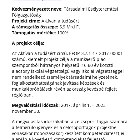
Kedvezményezett neve
: Társadalmi Esélyteremtési
Főigazgatóság
Projekt címe:
Aktívan a tudásért
A támogatás összege:
6,9 Mrd Ft
Támogatás mértéke:
100%
A projekt célja:
Az Aktívan a tudásért című, EFOP-3.7.1-17-2017-00001
számú, kiemelt projekt célja a munkaerő-piaci
szempontból hátrányos helyzetű, 16-60 év közötti,
alacsony iskolai végzettségű vagy iskolai végzettséggel
nem rendelkező személyek társadalmi helyzetének,
foglalkoztathatóságának javítása képzések és
munkakipróbálások révén az ország kevésbé fejlett
régióiban.
Megvalósítási időszak:
2017. április 1. – 2023.
november 30.
A megvalósítás időszakában a célcsoport tagjai számára
a felmerülő igények és a célcsoporttagok projektbe
vonásakor (toborzásakor) készített kompetenciatesztjei
alapján a következő kompetenciákat fejlesztő