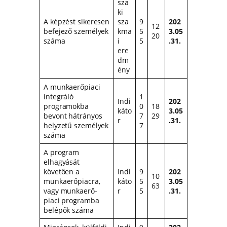
sza
ki
A képzést sikeresen
sza
9
202
12
befejező személyek
kma
5
3.05
20
száma
i
5
.31.
ere
dm
ény
A munkaerőpiaci
integráló
1
Indi
202
programokba
0
18
káto
3.05
bevont hátrányos
7
29
r
.31.
helyzetű személyek
7
száma
A program
elhagyását
követően a
Indi
9
202
10
munkaerőpiacra,
káto
5
3.05
63
vagy munkaerő-
r
5
.31.
piaci programba
belépők száma