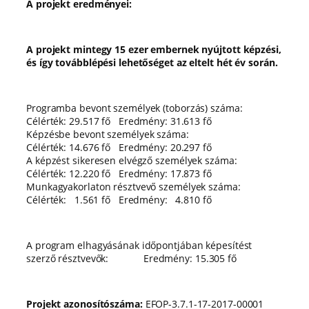
A projekt eredményei:
A projekt mintegy 15 ezer embernek nyújtott képzési,
és így továbblépési lehetőséget az eltelt hét év során.
Programba bevont személyek (toborzás) száma:
Célérték: 29.517 fő Eredmény: 31.613 fő
Képzésbe bevont személyek száma:
Célérték: 14.676 fő Eredmény: 20.297 fő
A képzést sikeresen elvégző személyek száma:
Célérték: 12.220 fő Eredmény: 17.873 fő
Munkagyakorlaton résztvevő személyek száma:
Célérték: 1.561 fő Eredmény: 4.810 fő
A program elhagyásának időpontjában képesítést
szerző résztvevők: Eredmény: 15.305 fő
Projekt azonosítószáma:
EFOP-3.7.1-17-2017-00001