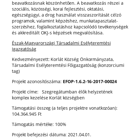
beavatkozásnak köszönhetően. A beavatkozás részei a
szociális, közösségi, korai fejlesztési, oktatási,
egészségügyi, a drog használat visszaszorítását célzó
programok, valamint képzéshez, munkatapasztalat-
szerzéshez, foglalkoztatáshoz kapcsolódó tevékenységek
és akkreditált OKJ-s képzések megvalósítása.
Észak-Magyarországi Társadalmi Esélyteremtési
Igazgatóság
Kedvezményezett: Korlát Község Önkormányzata,
Társadalmi Esélyteremtési Főigazgatóság (konzorciumi
tag)
Projekt azonosítószáma:
EFOP-1.6.2-16-2017-00024
Projekt címe: Szegregátumban élők helyzetének
komplex kezelése Korlát községben
Támogatási összeg (a teljes projektre vonatkozóan):
104.364.945 Ft
Támogatás mértéke: 100%
Projekt befejezési dátuma: 2021.04.01.