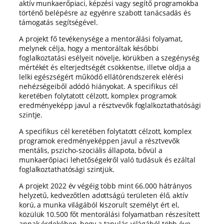
aktív munkaerőpiaci, képzési vagy segítő programokba
történő belépésre az egyénre szabott tanácsadás és
támogatás segítségével.
A projekt fő tevékenysége a mentorálási folyamat,
melynek célja, hogy a mentoráltak későbbi
foglalkoztatási esélyeit növelje, körükben a szegénység
mértékét és elterjedtségét csökkentse, illetve oldja a
lelki egészségért működő ellátórendszerek elérési
nehézségeiből adódó hiányokat. A specifikus cél
keretében folytatott célzott, komplex programok
eredményeképp javul a résztvevők foglalkoztathatósági
szintje.
A specifikus cél keretében folytatott célzott, komplex
programok eredményeképpen javul a résztvevők
mentális, pszicho-szociális állapota, bővül a
munkaerőpiaci lehetőségekről való tudásuk és ezáltal
foglalkoztathatósági szintjük.
A projekt 2022 év végéig több mint 66.000 hátrányos
helyzetű, kedvezőtlen adottságú területen élő, aktív
korú, a munka világából kiszorult személyt ért el,
közülük 10.500 főt mentorálási folyamatban részesített
annak érdekében, hogy a tanulás világából több éve