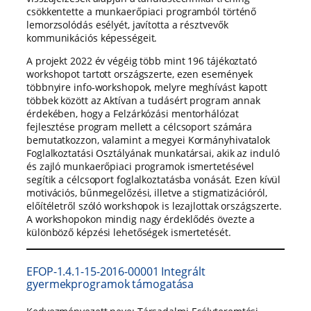
csökkentette a munkaerőpiaci programból történő
lemorzsolódás esélyét, javította a résztvevők
kommunikációs képességeit.
A projekt 2022 év végéig több mint 196 tájékoztató
workshopot tartott országszerte, ezen események
többnyire info-workshopok, melyre meghívást kapott
többek között az Aktívan a tudásért program annak
érdekében, hogy a Felzárkózási mentorhálózat
fejlesztése program mellett a célcsoport számára
bemutatkozzon, valamint a megyei Kormányhivatalok
Foglalkoztatási Osztályának munkatársai, akik az induló
és zajló munkaerőpiaci programok ismertetésével
segítik a célcsoport foglalkoztatásba vonását. Ezen kívül
motivációs, bűnmegelőzési, illetve a stigmatizációról,
előítéletről szóló workshopok is lezajlottak országszerte.
A workshopokon mindig nagy érdeklődés övezte a
különböző képzési lehetőségek ismertetését.
EFOP-1.4.1-15-2016-00001 Integrált
gyermekprogramok támogatása