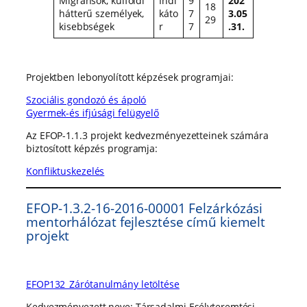
Migránsok, külföldi
Indi
9
202
18
hátterű személyek,
káto
7
3.05
29
kisebbségek
r
7
.31.
Projektben lebonyolított képzések programjai:
Szociális gondozó és ápoló
Gyermek-és ifjúsági felügyelő
Az EFOP-1.1.3 projekt kedvezményezetteinek számára
biztosított képzés programja:
Konfliktuskezelés
EFOP-1.3.2-16-2016-00001 Felzárkózási
mentorhálózat fejlesztése című kiemelt
projekt
EFOP132_Zárótanulmány letöltése
Kedvezményezett neve: Társadalmi Esélyteremtési