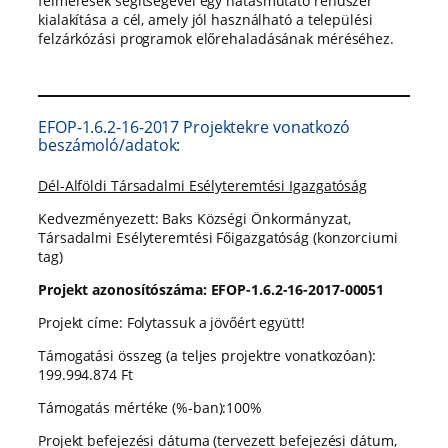
felmérések segítségével egy hatásmutató rendszer
kialakítása a cél, amely jól használható a települési
felzárkózási programok előrehaladásának méréséhez.
EFOP-1.6.2-16-2017 Projektekre vonatkozó
beszámoló/adatok:
Dél-Alföldi Társadalmi Esélyteremtési Igazgatóság
Kedvezményezett: Baks Községi Önkormányzat,
Társadalmi Esélyteremtési Főigazgatóság (konzorciumi
tag)
Projekt azonosítószáma: EFOP-1.6.2-16-2017-00051
Projekt címe: Folytassuk a jövőért együtt!
Támogatási összeg (a teljes projektre vonatkozóan):
199.994.874 Ft
Támogatás mértéke (%-ban):100%
Projekt befejezési dátuma (tervezett befejezési dátum,