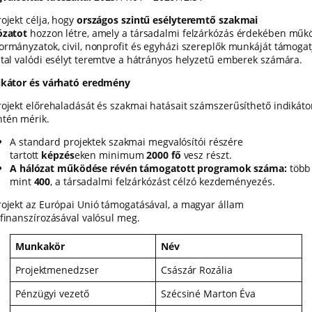
ojekt célja, hogy
országos szintű esélyteremtő szakmai
ózatot
hozzon létre, amely a társadalmi felzárkózás érdekében műk
ormányzatok, civil, nonprofit és egyházi szereplők munkáját támogat
ltal valódi esélyt teremtve a hátrányos helyzetű emberek számára.
ikátor és várható eredmény
rojekt előrehaladását és szakmai hatásait számszerűsíthető indikáto
tén mérik.
A standard projektek szakmai megvalósítói részére
tartott
képzés
eken minimum
2000 fő
vesz részt.
A hálózat működése révén támogatott programok száma:
több
mint
400
, a társadalmi felzárkózást célzó kezdeményezés.
rojekt az Európai Unió támogatásával, a magyar állam
sfinanszírozásával valósul meg.
Munkakör
Név
Projektmenedzser
Császár Rozália
Pénzügyi vezető
Szécsiné Marton Éva