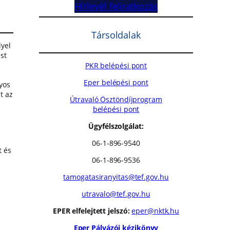
Hírlevél feliratkozás
Társoldalak
lyel
st
PKR belépési pont
Eper belépési pont
yos
t az
Útravaló Ösztöndíjprogram
belépési pont
Ügyfélszolgálat:
06-1-896-9540
t és
06-1-896-9536
tamogatasiranyitas@tef.gov.hu
utravalo@tef.gov.hu
EPER elfelejtett jelszó:
eper@nktk.hu
Eper Pályázói kézikönyv