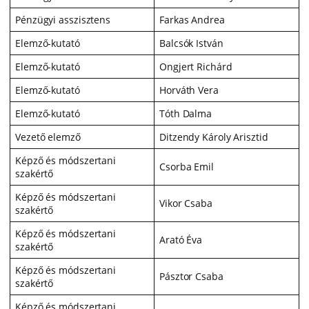
Pénzügyi asszisztens
Farkas Andrea
Elemző-kutató
Balcsók István
Elemző-kutató
Ongjert Richárd
Elemző-kutató
Horváth Vera
Elemző-kutató
Tóth Dalma
Vezető elemző
Ditzendy Károly Arisztid
Képző és módszertani
Csorba Emil
szakértő
Képző és módszertani
Vikor Csaba
szakértő
Képző és módszertani
Arató Éva
szakértő
Képző és módszertani
Pásztor Csaba
szakértő
Képző és módszertani