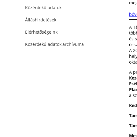
meg
Közérdekű adatok
bőv
Álláshirdetések
A T
Elérhetőségeink
töb
és 
Közérdekű adatok archívuma
öss
A 2
hel
okta
A p
Kez
Esé
Plá
a s
Ked
Tám
Tám
Meg