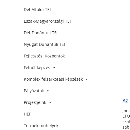
Dél-Alföldi TEI
Észak-Magyarországi TEI
Dél-Dunántúli TEI
Nyugat-Dunántúli TEI
Fejlesztési Központok
Felnőttképzés
Komplex felzárkózási képzések
Pályázatok
Az
Projektjeink
jan
HEP
EFO
sza
Termelőműhelyek
sab