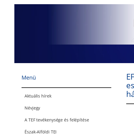
Ugrás
a
tartalomhoz
EF
Menü
es
há
Aktuális hírek
Névjegy
A TEF tevékenysége és felépítése
Észak-Alföldi TEI