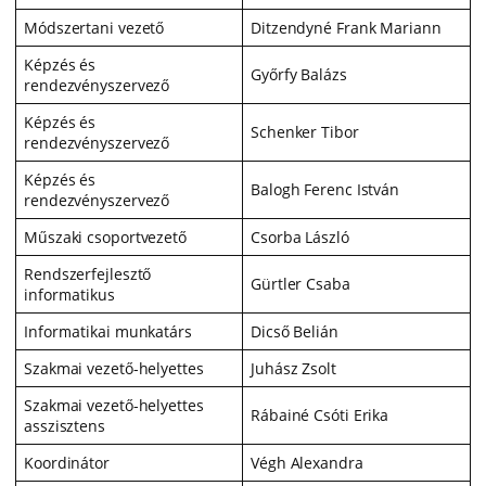
Módszertani vezető
Ditzendyné Frank Mariann
Képzés és
Győrfy Balázs
rendezvényszervező
Képzés és
Schenker Tibor
rendezvényszervező
Képzés és
Balogh Ferenc István
rendezvényszervező
Műszaki csoportvezető
Csorba László
Rendszerfejlesztő
Gürtler Csaba
informatikus
Informatikai munkatárs
Dicső Belián
Szakmai vezető-helyettes
Juhász Zsolt
Szakmai vezető-helyettes
Rábainé Csóti Erika
asszisztens
Koordinátor
Végh Alexandra