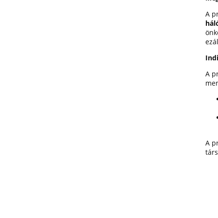
A pr
hál
önk
ezá
Ind
A p
men
A p
tár