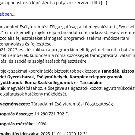
állapodást első lépésként a pályázó szervezet tölti […]
ebben…
ársadalmi Esélyteremtési Főigazgatóság által megvalósított „Egy esél
b” című kiemelt projekt célja a társadalmi felzárkózást, esélyteremté
szociális fejlesztéseket támogató programok szakmai-módszertani
zehangolása és fejlesztése.
021–2027-es időszakban a program kiemelt figyelmet fordít a hátrán
yzetű emberek, különösen a roma közösségek támogatására, valamin
tási és szociális szolgáltatások fejlesztésére.
rojekt szakmai koordinációt biztosít többek között a
Tanodák, Biztos
det Gyerekházak, Esélyműhelyek, Komplex telepprogramok,
lyotthonok, Roma Szakkollégiumok
és
Társadalmi
zák
megvalósításához, elősegítve az ágazatok közötti együttműködés
zolgáltatások hatékony működését.
vezményezett:
Társadalmi Esélyteremtési Főigazgatóság
ogatás összege:
11 290 721 792
Ft
ogatás mértéke:
100%
valósítás időszaka:
2025.11.01 – 2029.12.31