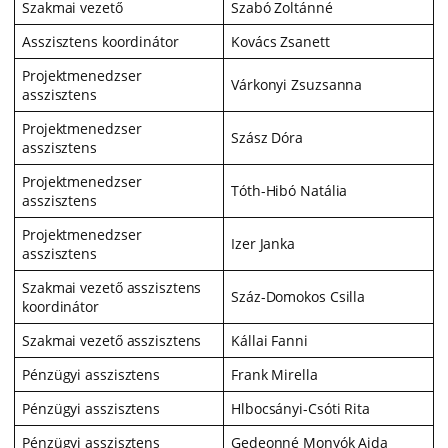
Szakmai vezető
Szabó Zoltánné
Asszisztens koordinátor
Kovács Zsanett
Projektmenedzser
Várkonyi Zsuzsanna
asszisztens
Projektmenedzser
Szász Dóra
asszisztens
Projektmenedzser
Tóth-Hibó Natália
asszisztens
Projektmenedzser
Izer Janka
asszisztens
Szakmai vezető asszisztens
Száz-Domokos Csilla
koordinátor
Szakmai vezető asszisztens
Kállai Fanni
Pénzügyi asszisztens
Frank Mirella
Pénzügyi asszisztens
Hlbocsányi-Csóti Rita
Pénzügyi asszisztens
Gedeonné Monyók Aida