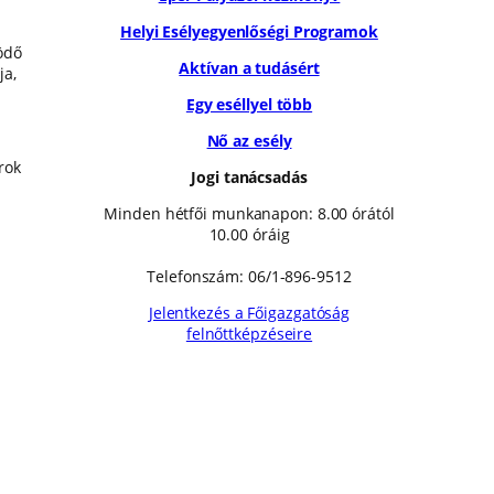
Helyi Esélyegyenlőségi Programok
ödő
Aktívan a tudásért
ja,
Egy eséllyel több
Nő az esély
rok
Jogi tanácsadás
Minden hétfői munkanapon: 8.00 órától
10.00 óráig
Telefonszám: 06/1-896-9512
Jelentkezés a Főigazgatóság
felnőttképzéseire