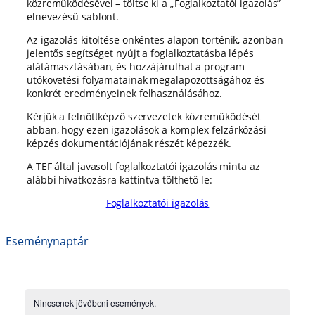
közreműködésével – töltse ki a „Foglalkoztatói igazolás”
elnevezésű sablont.
Az igazolás kitöltése önkéntes alapon történik, azonban
jelentős segítséget nyújt a foglalkoztatásba lépés
alátámasztásában, és hozzájárulhat a program
utókövetési folyamatainak megalapozottságához és
konkrét eredményeinek felhasználásához.
Kérjük a felnőttképző szervezetek közreműködését
abban, hogy ezen igazolások a komplex felzárkózási
képzés dokumentációjának részét képezzék.
A TEF által javasolt foglalkoztatói igazolás minta az
alábbi hivatkozásra kattintva tölthető le:
Foglalkoztatói igazolás
Eseménynaptár