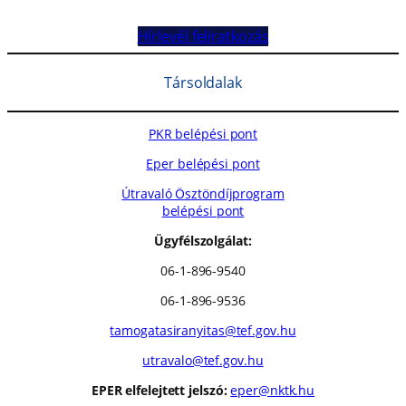
Hírlevél feliratkozás
Társoldalak
PKR belépési pont
Eper belépési pont
Útravaló Ösztöndíjprogram
belépési pont
Ügyfélszolgálat:
06-1-896-9540
06-1-896-9536
tamogatasiranyitas@tef.gov.hu
utravalo@tef.gov.hu
EPER elfelejtett jelszó:
eper@nktk.hu