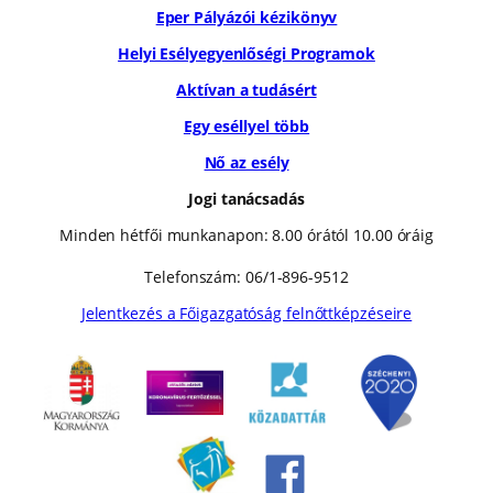
Eper Pályázói kézikönyv
Helyi Esélyegyenlőségi Programok
Aktívan a tudásért
Egy eséllyel több
Nő az esély
Jogi tanácsadás
Minden hétfői munkanapon: 8.00 órától 10.00 óráig
Telefonszám: 06/1-896-9512
Jelentkezés a Főigazgatóság felnőttképzéseire