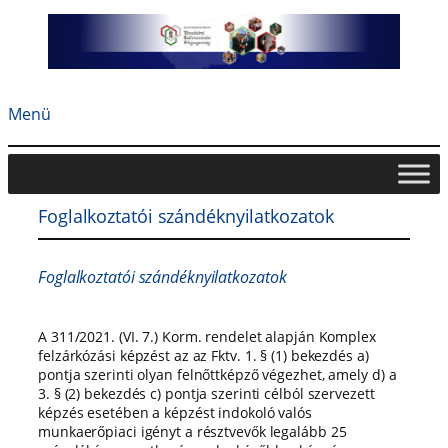
Ugrás
a
tartalomhoz
Menü
Foglalkoztatói szándéknyilatkozatok
Foglalkoztatói szándéknyilatkozatok
A 311/2021. (VI. 7.) Korm. rendelet alapján Komplex
felzárkózási képzést az az Fktv. 1. § (1) bekezdés a)
pontja szerinti olyan felnőttképző végezhet, amely d) a
3. § (2) bekezdés c) pontja szerinti célból szervezett
képzés esetében a képzést indokoló valós
munkaerőpiaci igényt a résztvevők legalább 25