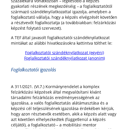
százalékára vonatkozóan – legkésőbb a képzés
gyakorlati részének megkezdéséig – a foglalkoztatótól
származó szándéknyilatkozattal igazolja, amelyben a
foglalkoztató vállalja, hogy a képzés elvégzését követően
a résztvevőt foglalkoztatja (a továbbiakban: felzárkózási
képzést folytató szervezet).
A TEF által javasolt foglalkoztatói szándéknyilatkozat
mintákat az alábbi hivatkozásokra kattintva tölthet le:
Foglalkoztatói szándéknyilatkozat (egyéni)
Foglalkoztatói szándéknyilatkozat (anonim)
Foglalkoztatói igazolás
A 311/2021. (VI.7.) Kormányrendelet a komplex
felzárkózási képzések által megvalósítani kívánt
társadalmi felzárkózás eredményességének az
igazolása, a valós foglalkoztatás alátámasztása és a
képzési cél teljesülésének igazolása érdekében kérjük,
hogy azon résztvevők esetében, akik a képzés alatt vagy
azt követően elhelyezkedtek (függetlenül a képzés
céljától), a foglalkoztató – a mobilitási mentor