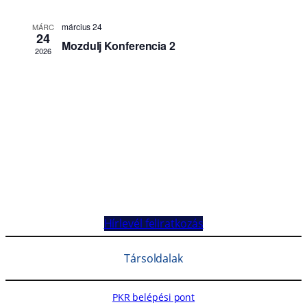
Hírlevél feliratkozás
Társoldalak
PKR belépési pont