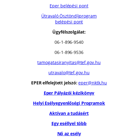
Eper belépési pont
Útravaló Ösztöndíjprogram
belépési pont
Ügyfélszolgálat:
06-1-896-9540
06-1-896-9536
tamogatasiranyitas@tef.gov.hu
utravalo@tef.gov.hu
EPER elfelejtett jelszó:
eper@nktk.hu
Eper Pályázói kézikönyv
Helyi Esélyegyenlőségi Programok
Aktívan a tudásért
Egy eséllyel több
Nő az esély