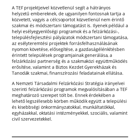
A TEF projektjeivel közvetlenül segít a hátrányos
helyzetű embereknek, de ugyanilyen fontosnak tartja a
közvetett, vagyis a célcsoportot közvetlenül nem érintő
szakmai és módszertani támogatást is. Ilyenek például a
helyi esélyegyenlőségi programok és a felzárkózási-,
településfejlesztési pályázatok módszertani támogatása,
az esélyteremtési projektek forrásfelhasználásának
nyomon követése, elősegítése, a gazdaságélénkítésben
érintett települések programjainak generálása, a
felzárkózási partnerség és a szakmaközi együttműködés
erősítése, valamint a Biztos Kezdet Gyerekházak és
Tanodák szakmai, finanszírozási feladatainak ellátása.
A Nemzeti Társadalmi Felzárkózási Stratégia irányelvei
szerinti felzárkózási programok megvalósításában a TEF
meghatározó szerepet tölt be. Ennek érdekében a
lehető legszélesebb körben működik együtt a települési
és kisebbségi önkormányzatokkal, munkáltatókkal,
egyházakkal, oktatási intézményekkel, szociális, valamint
civil szervezetekkel.