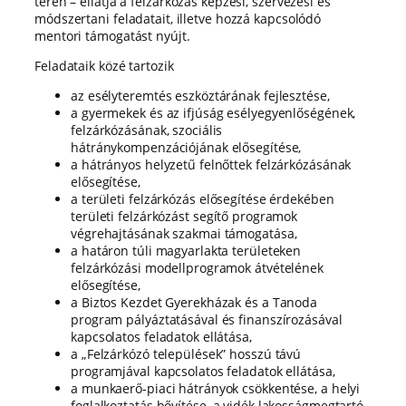
terén – ellátja a felzárkózás képzési, szervezési és
módszertani feladatait, illetve hozzá kapcsolódó
mentori támogatást nyújt.
Feladataik közé tartozik
az esélyteremtés eszköztárának fejlesztése,
a gyermekek és az ifjúság esélyegyenlőségének,
felzárkózásának, szociális
hátránykompenzációjának elősegítése,
a hátrányos helyzetű felnőttek felzárkózásának
elősegítése,
a területi felzárkózás elősegítése érdekében
területi felzárkózást segítő programok
végrehajtásának szakmai támogatása,
a határon túli magyarlakta területeken
felzárkózási modellprogramok átvételének
elősegítése,
a Biztos Kezdet Gyerekházak és a Tanoda
program pályáztatásával és finanszírozásával
kapcsolatos feladatok ellátása,
a „Felzárkózó települések” hosszú távú
programjával kapcsolatos feladatok ellátása,
a munkaerő-piaci hátrányok csökkentése, a helyi
foglalkoztatás bővítése, a vidék lakosságmegtartó