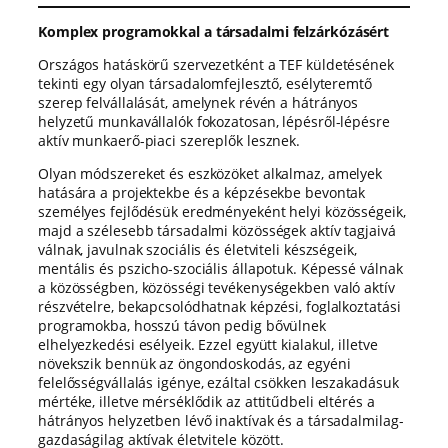
Komplex programokkal a társadalmi felzárkózásért
Országos hatáskörű szervezetként a TEF küldetésének
tekinti egy olyan társadalomfejlesztő, esélyteremtő
szerep felvállalását, amelynek révén a hátrányos
helyzetű munkavállalók fokozatosan, lépésről-lépésre
aktív munkaerő-piaci szereplők lesznek.
Olyan módszereket és eszközöket alkalmaz, amelyek
hatására a projektekbe és a képzésekbe bevontak
személyes fejlődésük eredményeként helyi közösségeik,
majd a szélesebb társadalmi közösségek aktív tagjaivá
válnak, javulnak szociális és életviteli készségeik,
mentális és pszicho-szociális állapotuk. Képessé válnak
a közösségben, közösségi tevékenységekben való aktív
részvételre, bekapcsolódhatnak képzési, foglalkoztatási
programokba, hosszú távon pedig bővülnek
elhelyezkedési esélyeik. Ezzel együtt kialakul, illetve
növekszik bennük az öngondoskodás, az egyéni
felelősségvállalás igénye, ezáltal csökken leszakadásuk
mértéke, illetve mérséklődik az attitűdbeli eltérés a
hátrányos helyzetben lévő inaktívak és a társadalmilag-
gazdaságilag aktívak életvitele között.