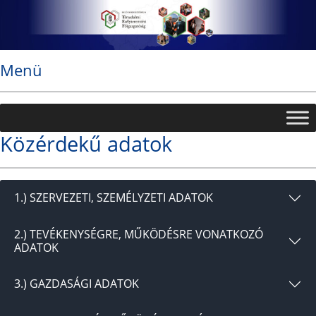
Ugrás
a
tartalomhoz
Menü
Közérdekű adatok
1.) SZERVEZETI, SZEMÉLYZETI ADATOK
2.) TEVÉKENYSÉGRE, MŰKÖDÉSRE VONATKOZÓ
ADATOK
3.) GAZDASÁGI ADATOK