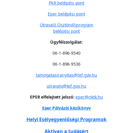
PKR belépési pont
Eper belépési pont
Útravaló Ösztöndíjprogram
belépési pont
Ügyfélszolgálat:
06-1-896-9540
06-1-896-9536
tamogatasiranyitas@tef.gov.hu
utravalo@tef.gov.hu
EPER elfelejtett jelszó:
eper@nktk.hu
Eper Pályázói kézikönyv
Helyi Esélyegyenlőségi Programok
Aktívan a tudásért