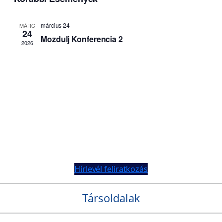
Hírlevél feliratkozás
Társoldalak