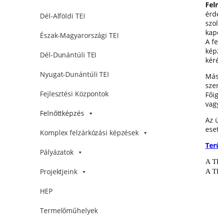
Fel
érd
Dél-Alföldi TEI
szo
kapc
Észak-Magyarországi TEI
A f
kép
Dél-Dunántúli TEI
kér
Nyugat-Dunántúli TEI
Más
sze
Fejlesztési Központok
Főig
vag
Felnőttképzés
Az 
ese
Komplex felzárkózási képzések
Ter
Pályázatok
A TE
Projektjeink
A T
HEP
Termelőműhelyek