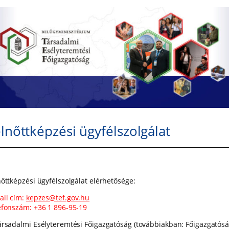
lnőttképzési ügyfélszolgálat
nőttképzési ügyfélszolgálat elérhetősége:
ail cím:
kepzes@tef.gov.hu
efonszám: +36 1 896-95-19
ársadalmi Esélyteremtési Főigazgatóság (továbbiakban: Főigazgatósá