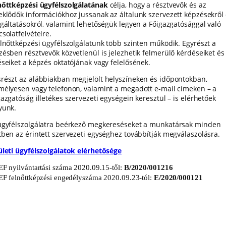
nőttképzési ügyfélszolgálatának
célja, hogy a résztvevők és az
eklődők információkhoz jussanak az általunk szervezett képzésekről
lgáltatásokról, valamint lehetőségük legyen a Főigazgatósággal való
solatfelvételre.
elnőttképzési ügyfélszolgálatunk több szinten működik. Egyrészt a
zésben résztvevők közvetlenül is jelezhetik felmerülő kérdéseiket és
éseiket a képzés oktatójának vagy felelősének.
részt az alábbiakban megjelölt helyszíneken és időpontokban,
mélyesen vagy telefonon, valamint a megadott e-mail címeken – a
azgatóság illetékes szervezeti egységein keresztül – is elérhetőek
yunk.
ügyfélszolgálatra beérkező megkereséseket a munkatársak minden
tben az érintett szervezeti egységhez továbbítják megválaszolásra.
ületi ügyfélszolgálatok elérhetősége
F nyilvántartási száma 2020.09.15-től:
B/2020/001216
EF felnőttképzési engedélyszáma 2020.09.23-tól:
E/2020/000121