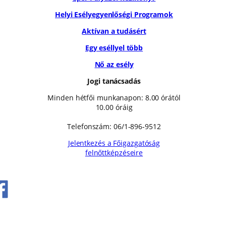
Helyi Esélyegyenlőségi Programok
Aktívan a tudásért
Egy eséllyel több
Nő az esély
Jogi tanácsadás
Minden hétfői munkanapon: 8.00 órától
10.00 óráig
Telefonszám: 06/1-896-9512
Jelentkezés a Főigazgatóság
felnőttképzéseire