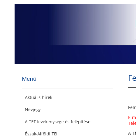
Ugrás
a
tartalomhoz
Fe
Menü
Aktuális hírek
Fel
Névjegy
E-m
A TEF tevékenysége és felépítése
Tel
A T
Észak-Alföldi TEI