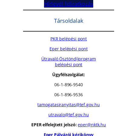
Hírlevél feliratkozás
Társoldalak
PKR belépési pont
Eper belépési pont
Útravaló Ösztöndíjprogram
belépési pont
Ügyfélszolgálat:
06-1-896-9540
06-1-896-9536
tamogatasiranyitas@tef.gov.hu
utravalo@tef.gov.hu
EPER elfelejtett jelszó:
eper@nktk.hu
Eper Pályázói kézikönyv