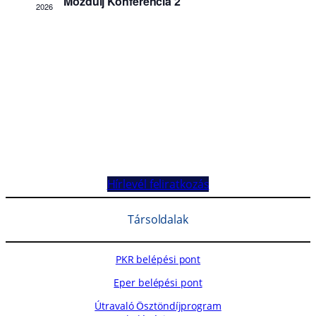
Hírlevél feliratkozás
Társoldalak
PKR belépési pont
Eper belépési pont
Útravaló Ösztöndíjprogram