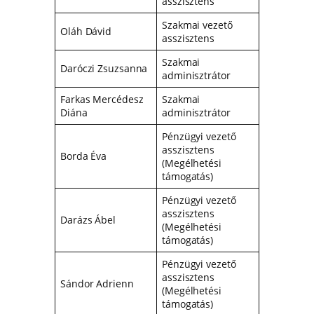
asszisztens
Szakmai vezető
Oláh Dávid
asszisztens
Szakmai
Daróczi Zsuzsanna
adminisztrátor
Farkas Mercédesz
Szakmai
Diána
adminisztrátor
Pénzügyi vezető
asszisztens
Borda Éva
(Megélhetési
támogatás)
Pénzügyi vezető
asszisztens
Darázs Ábel
(Megélhetési
támogatás)
Pénzügyi vezető
asszisztens
Sándor Adrienn
(Megélhetési
támogatás)