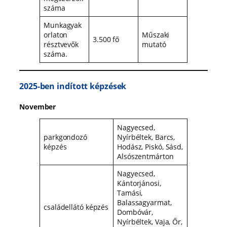
száma
Munkagyak
orlaton
Műszaki
3.500 fő
résztvevők
mutató
száma.
2025-ben indított képzések
November
Nagyecsed,
parkgondozó
Nyírbéltek, Barcs,
képzés
Hodász, Piskó, Sásd,
Alsószentmárton
Nagyecsed,
Kántorjánosi,
Tamási,
Balassagyarmat,
családellátó képzés
Dombóvár,
Nyírbéltek, Vaja, Őr,