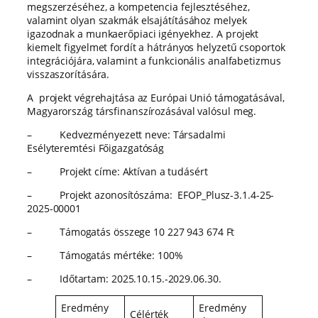
megszerzéséhez, a kompetencia fejlesztéséhez,
valamint olyan szakmák elsajátításához melyek
igazodnak a munkaerőpiaci igényekhez. A projekt
kiemelt figyelmet fordít a hátrányos helyzetű csoportok
integrációjára, valamint a funkcionális analfabetizmus
visszaszorítására.
A projekt végrehajtása az Európai Unió támogatásával,
Magyarország társfinanszírozásával valósul meg.
– Kedvezményezett neve: Társadalmi
Esélyteremtési Főigazgatóság
– Projekt címe: Aktívan a tudásért
– Projekt azonosítószáma: EFOP_Plusz-3.1.4-25-
2025-00001
– Támogatás összege 10 227 943 674 Ft
– Támogatás mértéke: 100%
– Időtartam: 2025.10.15.-2029.06.30.
Eredmény
Eredmény
Célérték