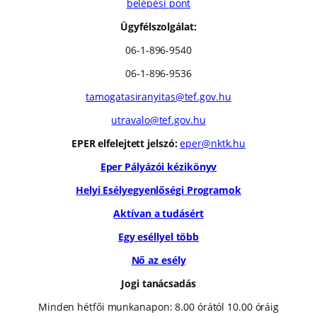
belépési pont
Ügyfélszolgálat:
06-1-896-9540
06-1-896-9536
tamogatasiranyitas@tef.gov.hu
utravalo@tef.gov.hu
EPER elfelejtett jelszó:
eper@nktk.hu
Eper Pályázói kézikönyv
Helyi Esélyegyenlőségi Programok
Aktívan a tudásért
Egy eséllyel több
Nő az esély
Jogi tanácsadás
Minden hétfői munkanapon: 8.00 órától 10.00 óráig