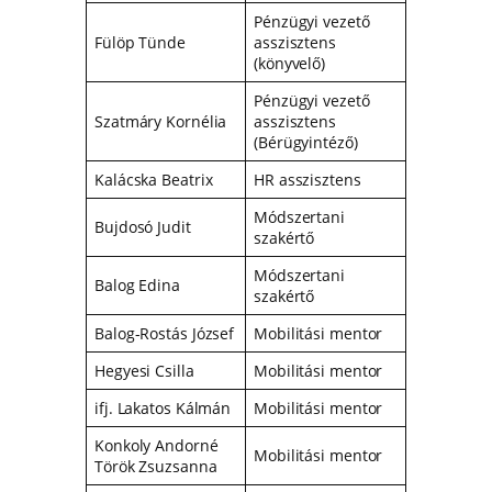
Pénzügyi vezető
Fülöp Tünde
asszisztens
(könyvelő)
Pénzügyi vezető
Szatmáry Kornélia
asszisztens
(Bérügyintéző)
Kalácska Beatrix
HR asszisztens
Módszertani
Bujdosó Judit
szakértő
Módszertani
Balog Edina
szakértő
Balog-Rostás József
Mobilitási mentor
Hegyesi Csilla
Mobilitási mentor
ifj. Lakatos Kálmán
Mobilitási mentor
Konkoly Andorné
Mobilitási mentor
Török Zsuzsanna