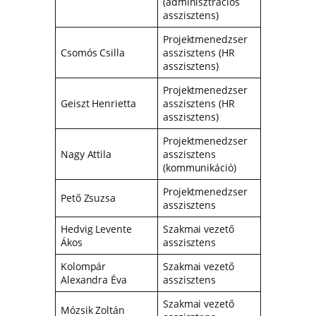
(adminisztrációs
asszisztens)
Projektmenedzser
Csomós Csilla
asszisztens (HR
asszisztens)
Projektmenedzser
Geiszt Henrietta
asszisztens (HR
asszisztens)
Projektmenedzser
Nagy Attila
asszisztens
(kommunikáció)
Projektmenedzser
Pető Zsuzsa
asszisztens
Hedvig Levente
Szakmai vezető
Ákos
asszisztens
Kolompár
Szakmai vezető
Alexandra Éva
asszisztens
Szakmai vezető
Mózsik Zoltán