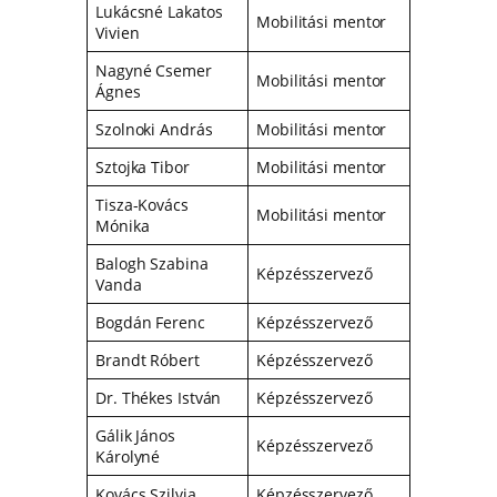
Lukácsné Lakatos
Mobilitási mentor
Vivien
Nagyné Csemer
Mobilitási mentor
Ágnes
Szolnoki András
Mobilitási mentor
Sztojka Tibor
Mobilitási mentor
Tisza-Kovács
Mobilitási mentor
Mónika
Balogh Szabina
Képzésszervező
Vanda
Bogdán Ferenc
Képzésszervező
Brandt Róbert
Képzésszervező
Dr. Thékes István
Képzésszervező
Gálik János
Képzésszervező
Károlyné
Kovács Szilvia
Képzésszervező