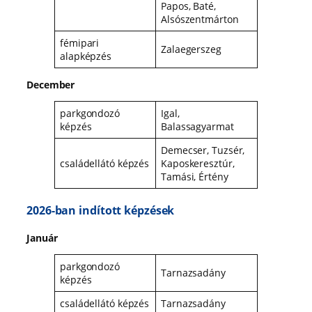
Papos, Baté,
Alsószentmárton
fémipari
Zalaegerszeg
alapképzés
December
parkgondozó
Igal,
képzés
Balassagyarmat
Demecser, Tuzsér,
családellátó képzés
Kaposkeresztúr,
Tamási, Értény
2026-ban indított képzések
Január
parkgondozó
Tarnazsadány
képzés
családellátó képzés
Tarnazsadány