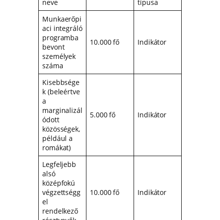
neve
típusa
Munkaerőpi
aci integráló
programba
10.000 fő
Indikátor
bevont
személyek
száma
Kisebbsége
k (beleértve
a
marginalizál
5.000 fő
Indikátor
ódott
közösségek,
például a
romákat)
Legfeljebb
alsó
középfokú
végzettségg
10.000 fő
Indikátor
el
rendelkező