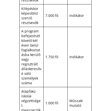
résztvevők
Kilépéskor
képesítést
7.000 fő
Indikátor
szerző
résztvevők
A program
befejezését
követő két
éven belül
foglalkoztat
ásba kerülő
1.750 fő
Indikátor
vagy
regisztrált
álláskeresőv
é váló
személyek
száma
Alapfokú
iskolai
végzettsége
Műszaki
1.000 fő
t
mutató
megszerzők