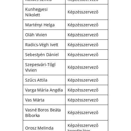
Kunhegyesi
Képzésszervező
Nikolett
Martényi Helga
Képzésszervező
Oláh Vivien
Képzésszervező
Radics-Végh Ivett
Képzésszervező
Sebestyén Dániel
Képzésszervező
Szepesvári-Tőgl
Képzésszervező
Vivien
Szűcs Attila
Képzésszervező
Varga Mária Angéla
Képzésszervező
Vas Márta
Képzésszervező
Vasné Boros Beáta
Képzésszervező
Bíborka
Képzésszervező
Orosz Melinda
koordinátor