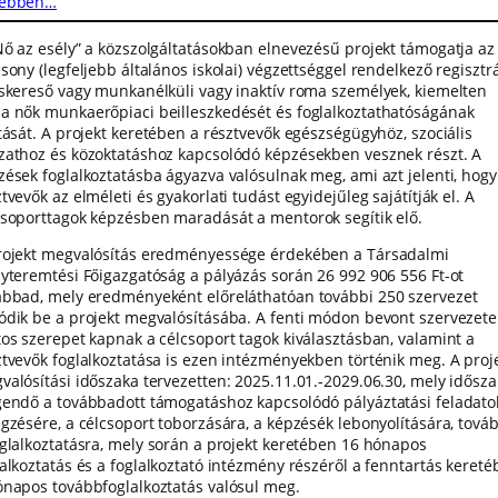
ebben…
Nő az esély” a közszolgáltatásokban elnevezésű projekt támogatja az
sony (legfeljebb általános iskolai) végzettséggel rendelkező regisztrá
áskereső vagy munkanélküli vagy inaktív roma személyek, kiemelten
a nők munkaerőpiaci beilleszkedését és foglalkoztathatóságának
ítását. A projekt keretében a résztvevők egészségügyhöz, szociális
zathoz és közoktatáshoz kapcsolódó képzésekben vesznek részt. A
zések foglalkoztatásba ágyazva valósulnak meg, ami azt jelenti, hogy
tvevők az elméleti és gyakorlati tudást egyidejűleg sajátítják el. A
csoporttagok képzésben maradását a mentorok segítik elő.
rojekt megvalósítás eredményessége érdekében a Társadalmi
lyteremtési Főigazgatóság a pályázás során 26 992 906 556 Ft-ot
ábbad, mely eredményeként előreláthatóan további 250 szervezet
ódik be a projekt megvalósításába. A fenti módon bevont szervezete
tos szerepet kapnak a célcsoport tagok kiválasztásban, valamint a
ztvevők foglalkoztatása is ezen intézményekben történik meg. A proj
valósítási időszaka tervezetten: 2025.11.01.-2029.06.30, mely idősza
gendő a továbbadott támogatáshoz kapcsolódó pályáztatási feladato
égzésére, a célcsoport toborzására, a képzésék lebonyolítására, tová
oglalkoztatásra, mely során a projekt keretében 16 hónapos
lalkoztatás és a foglalkoztató intézmény részéről a fenntartás keret
ónapos továbbfoglalkoztatás valósul meg.