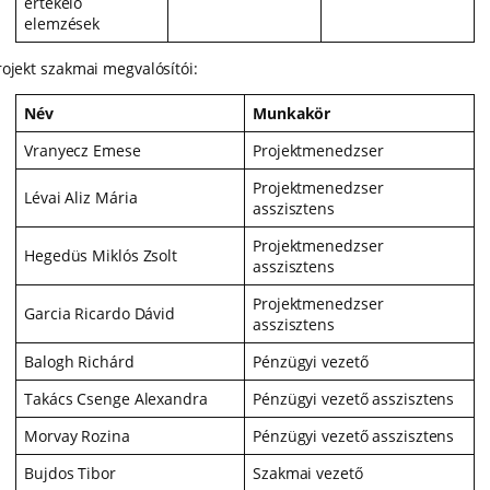
értékelő
elemzések
rojekt szakmai megvalósítói:
Név
Munkakör
Vranyecz Emese
Projektmenedzser
Projektmenedzser
Lévai Aliz Mária
asszisztens
Projektmenedzser
Hegedüs Miklós Zsolt
asszisztens
Projektmenedzser
Garcia Ricardo Dávid
asszisztens
Balogh Richárd
Pénzügyi vezető
Takács Csenge Alexandra
Pénzügyi vezető asszisztens
Morvay Rozina
Pénzügyi vezető asszisztens
Bujdos Tibor
Szakmai vezető