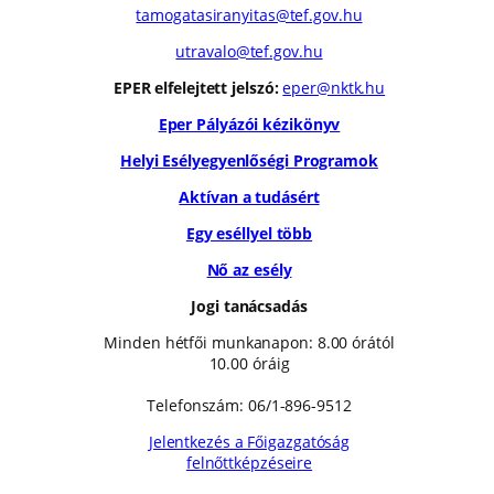
tamogatasiranyitas@tef.gov.hu
utravalo@tef.gov.hu
EPER elfelejtett jelszó:
eper@nktk.hu
Eper Pályázói kézikönyv
Helyi Esélyegyenlőségi Programok
Aktívan a tudásért
Egy eséllyel több
Nő az esély
Jogi tanácsadás
Minden hétfői munkanapon: 8.00 órától
10.00 óráig
Telefonszám: 06/1-896-9512
Jelentkezés a Főigazgatóság
felnőttképzéseire