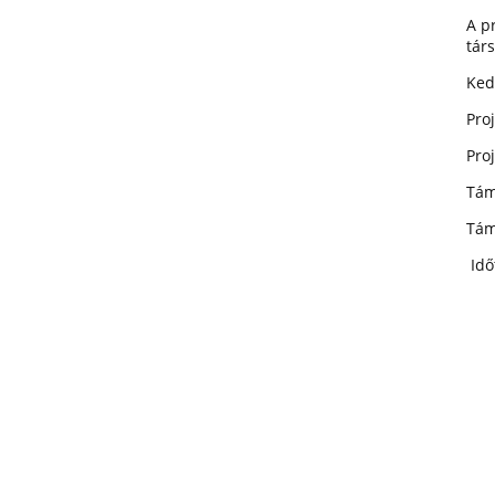
A p
tár
Ked
Pro
Pro
Tám
Tám
Idő