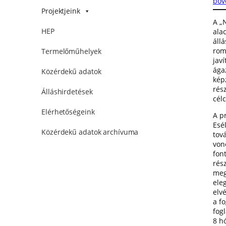
bőv
Projektjeink
A „
HEP
alac
áll
rom
Termelőműhelyek
jav
ága
Közérdekű adatok
kép
rész
Álláshirdetések
cél
Elérhetőségeink
A p
Esé
Közérdekű adatok archívuma
tov
von
fon
rés
meg
ele
elv
a f
fog
8 h