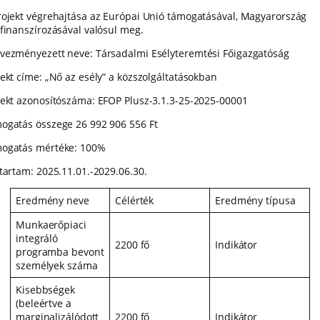
rojekt végrehajtása az Európai Unió támogatásával, Magyarország
sfinanszírozásával valósul meg.
vezményezett neve: Társadalmi Esélyteremtési Főigazgatóság
jekt címe: „Nő az esély” a közszolgáltatásokban
jekt azonosítószáma: EFOP Plusz-3.1.3-25-2025-00001
ogatás összege 26 992 906 556 Ft
ogatás mértéke: 100%
tartam: 2025.11.01.-2029.06.30.
Eredmény neve
Célérték
Eredmény típusa
Munkaerőpiaci
integráló
2200 fő
Indikátor
programba bevont
személyek száma
Kisebbségek
(beleértve a
marginalizálódott
2200 fő
Indikátor