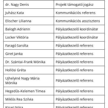
dr. Nagy Denis
Projekt támogató jogász
Juhász Kata
Kommunikációs referens
Elischer Lilianna
Kommunikációs asszisztens
Balogh Adrienn
Pályázatkezelő koordinátor
Locker Viktória
Pályázatkezelő koordinátor
Faragó Sarolta
Pályázatkezelő referens
Giret Janka
Pályázatkezelő referens
Dr. Szántai-Frank Mónika
Pályázatkezelő referens
Hollósi Gréta
Pályázatkezelő referens
Ujhelyiné Nagy Mária
Pályázatkezelő referens
Mónika
Hegedűs-Kelemen Tímea
Pályázatkezelő referens
Miklós Rea Szilvia
Pályázatkezelő referens
Kisari Nóra
Pályázatkezelő referens