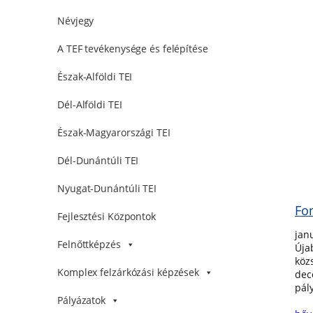
Névjegy
A TEF tevékenysége és felépítése
Észak-Alföldi TEI
Dél-Alföldi TEI
Észak-Magyarországi TEI
Dél-Dunántúli TEI
Nyugat-Dunántúli TEI
Fon
Fejlesztési Központok
jan
Felnőttképzés
Úja
köz
Komplex felzárkózási képzések
dec
pály
Pályázatok