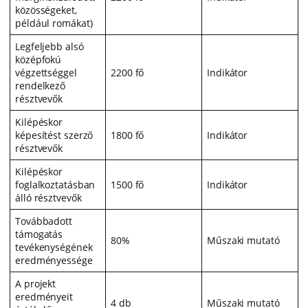
közösségeket,
például romákat)
Legfeljebb alsó
középfokú
végzettséggel
2200 fő
Indikátor
rendelkező
résztvevők
Kilépéskor
képesítést szerző
1800 fő
Indikátor
résztvevők
Kilépéskor
foglalkoztatásban
1500 fő
Indikátor
álló résztvevők
Továbbadott
támogatás
80%
Műszaki mutató
tevékenységének
eredményessége
A projekt
eredményeit
4 db
Műszaki mutató