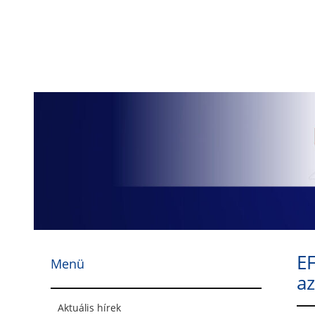
Ugrás
a
tartalomhoz
E
Menü
az
Aktuális hírek