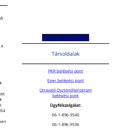
lt
Hírlevél feliratkozás
 a
Társoldalak
PKR belépési pont
Eper belépési pont
k
Útravaló Ösztöndíjprogram
ekt
belépési pont
k
k
Ügyfélszolgálat:
bbá
06-1-896-9540
ében
06-1-896-9536