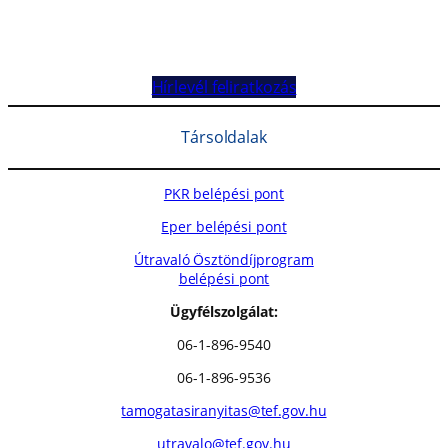
Hírlevél feliratkozás
Társoldalak
PKR belépési pont
Eper belépési pont
Útravaló Ösztöndíjprogram
belépési pont
Ügyfélszolgálat:
06-1-896-9540
06-1-896-9536
tamogatasiranyitas@tef.gov.hu
utravalo@tef.gov.hu