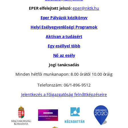
EPER elfelejtett jelszó:
eper@nktk.hu
Eper Pályázói kézikönyv
Helyi Esélyegyenlőségi Programok
Aktívan a tudásért
Egy eséllyel több
Nő az esély
Jogi tanácsadás
Minden hétfői munkanapon: 8.00 órától 10.00 óráig
Telefonszám: 06/1-896-9512
Jelentkezés a Főigazgatóság felnőttképzéseire