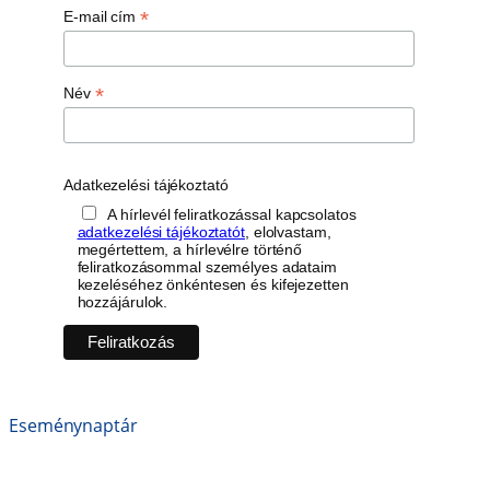
*
E-mail cím
*
Név
Adatkezelési tájékoztató
A hírlevél feliratkozással kapcsolatos
adatkezelési tájékoztatót
, elolvastam,
megértettem, a hírlevélre történő
feliratkozásommal személyes adataim
kezeléséhez önkéntesen és kifejezetten
hozzájárulok.
Eseménynaptár