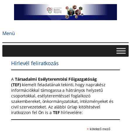
Ugrás
a
tartalomhoz
Menü
Hírlevél feliratkozás
A
Társadalmi Esélyteremtési Főigazgatóság
(TEF)
kiemelt feladatának tekinti, hogy naprakész
információkkal támogassa a hátrányos helyzetű
csoportokkal, esélyteremtéssel foglalkozó
szakembereket, önkormányzatokat, intézményeket és
civil szervezeteket. Az alábbi űrlap kitöltésével
iratkozzon fel Ön is a
TEF
hírlevelére:
*
kötelező mező