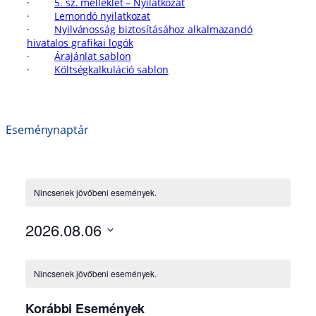
·
5. sz. melléklet – Nyilatkozat
·
Lemondó nyilatkozat
·
Nyilvánosság biztosításához alkalmazandó
hivatalos grafikai logók
·
Árajánlat sablon
·
Költségkalkuláció sablon
Eseménynaptár