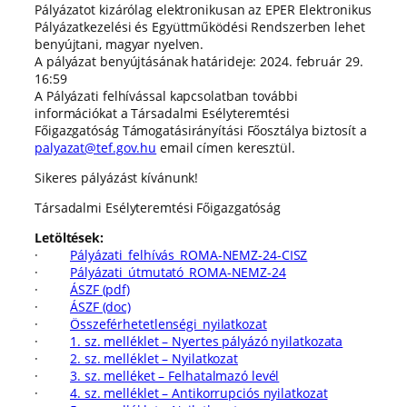
Pályázatot kizárólag elektronikusan az EPER Elektronikus
Pályázatkezelési és Együttműködési Rendszerben lehet
benyújtani, magyar nyelven.
A pályázat benyújtásának határideje: 2024. február 29.
16:59
A Pályázati felhívással kapcsolatban további
információkat a Társadalmi Esélyteremtési
Főigazgatóság Támogatásirányítási Főosztálya biztosít a
palyazat@tef.gov.hu
email címen keresztül.
Sikeres pályázást kívánunk!
Társadalmi Esélyteremtési Főigazgatóság
Letöltések:
·
Pályázati_felhívás_ROMA-NEMZ-24-CISZ
·
Pályázati_útmutató_ROMA-NEMZ-24
·
ÁSZF (pdf)
·
ÁSZF (doc)
·
Összeférhetetlenségi_nyilatkozat
·
1. sz. melléklet – Nyertes pályázó nyilatkozata
·
2. sz. melléklet – Nyilatkozat
·
3. sz. melléket – Felhatalmazó levél
·
4. sz. melléklet – Antikorrupciós nyilatkozat