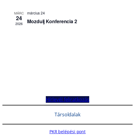
Hírlevél feliratkozás
Társoldalak
PKR belépési pont