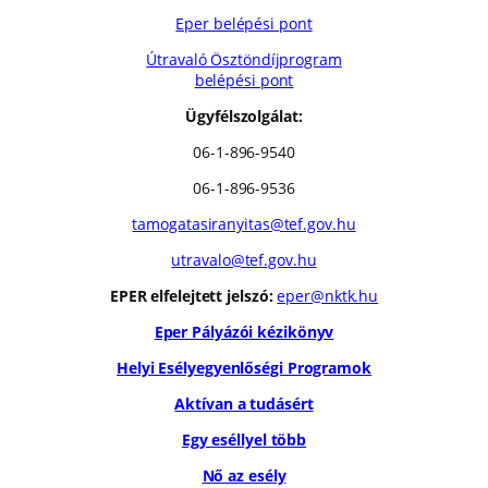
Eper belépési pont
Útravaló Ösztöndíjprogram
belépési pont
Ügyfélszolgálat:
06-1-896-9540
06-1-896-9536
tamogatasiranyitas@tef.gov.hu
utravalo@tef.gov.hu
EPER elfelejtett jelszó:
eper@nktk.hu
Eper Pályázói kézikönyv
Helyi Esélyegyenlőségi Programok
Aktívan a tudásért
Egy eséllyel több
Nő az esély