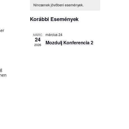
zer
ág
ímen