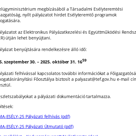
elügyminisztérium megbízásából a Társadalmi Esélyteremtési
gazgatóság, nyílt pályázatot hirdet Esélyteremtő programok
ogatására.
ályázatot az Elektronikus Pályázatkezelési és Együttműködési Rends
ER) útján lehet benyújtani.
ályázat benyújtására rendelkezésre álló idő:
59
5. szeptember 30. – 2025. október 31. 16
ályázati felhívással kapcsolatos további információkat a Főigazgatós
ogatásirányítási Főosztálya biztosít a palyazat@tef.gov.hu e-mail c
sztül.
észletszabályokat a pályázati dokumentáció tartalmazza.
ltések:
A-ESÉLY-25 Pályázati felhívás (pdf)
A-ESÉLY-25 Pályázati Útmutató (pdf)