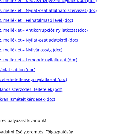
sz. melléklet – Kedvezményezett Nyilatkozata (doc)
z. melléklet – Nyilatkozat átlátható szervezet (doc)
z. melléklet – Felhatalmazó levél (doc)
z. melléklet – Antikorrupciós nyilatkozat (doc)
z. melléklet – Nyilatkozat adatokról (doc)
z. melléklet – Nyilvánosság (doc)
z. melleklet – Lemondó nyilatkozat (doc)
jánlat sablon (doc)
zeférhetetlenségi nyilatkozat (doc)
lános szerződési feltételek (pdf)
kran ismételt kérdések (doc)
eres pályázást kívánunk!
sadalmi Esélyteremtési Főigazgatóság