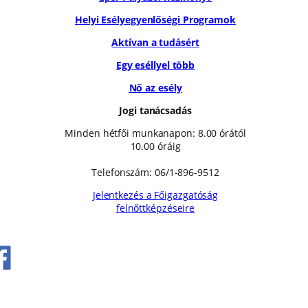
Helyi Esélyegyenlőségi Programok
Aktívan a tudásért
Egy eséllyel több
Nő az esély
Jogi tanácsadás
Minden hétfői munkanapon: 8.00 órától
10.00 óráig
Telefonszám: 06/1-896-9512
Jelentkezés a Főigazgatóság
felnőttképzéseire