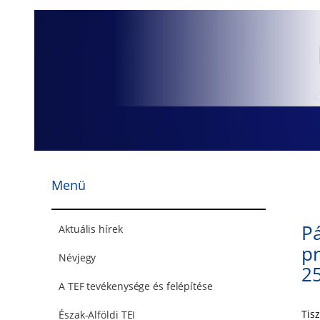
Ugrás
a
tartalomhoz
Menü
Pá
Aktuális hírek
p
Névjegy
25
A TEF tevékenysége és felépítése
Tisz
Észak-Alföldi TEI