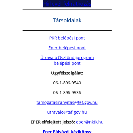
Hírlevél feliratkozás
Társoldalak
PKR belépési pont
Eper belépési pont
Útravaló Ösztöndíjprogram
belépési pont
Ügyfélszolgálat:
06-1-896-9540
06-1-896-9536
tamogatasiranyitas@tef.gov.hu
utravalo@tef.gov.hu
EPER elfelejtett jelszó:
eper@nktk.hu
Eper Pályázói kézikönyv