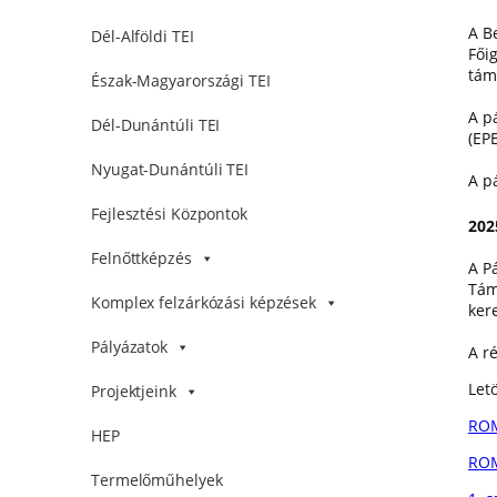
A B
Dél-Alföldi TEI
Fői
tám
Észak-Magyarországi TEI
A p
Dél-Dunántúli TEI
(EP
Nyugat-Dunántúli TEI
A p
Fejlesztési Központok
202
Felnőttképzés
A P
Tám
Komplex felzárkózási képzések
kere
Pályázatok
A r
Letö
Projektjeink
ROM
HEP
ROM
Termelőműhelyek