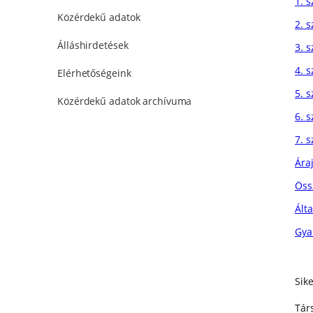
1. 
Közérdekű adatok
2. s
Álláshirdetések
3. s
4. s
Elérhetőségeink
5. s
Közérdekű adatok archívuma
6. s
7. s
Ára
Öss
Álta
Gya
Sik
Tár