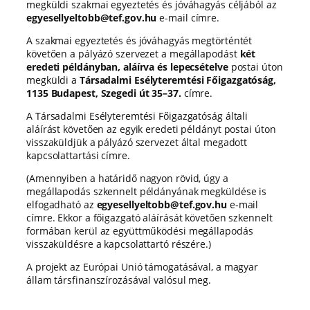
megküldi szakmai egyeztetés és jóváhagyás céljából az
egyesellyeltobb@tef.gov.hu
e-mail címre.
A szakmai egyeztetés és jóváhagyás megtörténtét
követően a pályázó szervezet a megállapodást
két
eredeti példányban, aláírva és lepecsételve
postai úton
megküldi a
Társadalmi Esélyteremtési Főigazgatóság,
1135 Budapest, Szegedi út 35–37.
címre.
A Társadalmi Esélyteremtési Főigazgatóság általi
aláírást követően az egyik eredeti példányt postai úton
visszaküldjük a pályázó szervezet által megadott
kapcsolattartási címre.
(Amennyiben a határidő nagyon rövid, úgy a
megállapodás szkennelt példányának megküldése is
elfogadható az
egyesellyeltobb@tef.gov.hu
e-mail
címre. Ekkor a főigazgató aláírását követően szkennelt
formában kerül az együttműködési megállapodás
visszaküldésre a kapcsolattartó részére.)
A projekt az Európai Unió támogatásával, a magyar
állam társfinanszírozásával valósul meg.