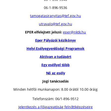
06-1-896-9536
tamogatasiranyitas@tef.gov.hu
utravalo@tef.gov.hu
EPER elfelejtett jelszó:
eper@nktk.hu
Eper Pályázói kézikönyv
Helyi Esélyegyenlőségi Programok
Aktívan a tudásért
Egy eséllyel több
Nő az esély
Jogi tanácsadás
Minden hétfői munkanapon: 8.00 órától 10.00 óráig
Telefonszám: 06/1-896-9512
Jelentkezés a Főigazgatóság felnőttképzéseire