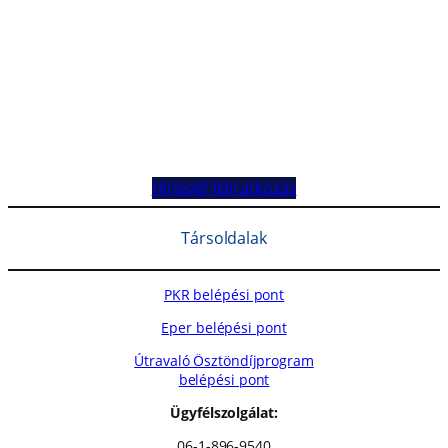
Hírlevél feliratkozás
Társoldalak
PKR belépési pont
Eper belépési pont
Útravaló Ösztöndíjprogram
belépési pont
Ügyfélszolgálat:
06-1-896-9540