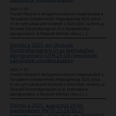
2025.11.07.
Tisztelt Pályázó! A Belügyminisztérium megbízásából a
Társadalmi Esélyteremtési Főigazgatóság 2025. július
31-én nyílt pályázatot hirdetett a 2025/2026. tanévre, az
Útravaló Ösztöndíjprogram Út a középiskolába
alprogramjára. A Pályázati felhívás célja a […]
Döntés a 2025. évi Útravaló
Ösztöndíjprogram Út az érettségihez
alprogramjára (UTR-25-UE) benyújtott
pályázatok vonatkozásában
2025.11.07.
Tisztelt Pályázó! A Belügyminisztérium megbízásából a
Társadalmi Esélyteremtési Főigazgatóság 2025. július
31-én nyílt pályázatot hirdetett a 2025/2026. tanévre, az
Útravaló Ösztöndíjprogram Út az érettségihez
alprogramjára. A Pályázati felhívás célja a […]
Döntés a 2025. augusztus 29-én
meghirdetett RNTÖ-25-26/26-27
kategória kódú, 2025/2026. és 2026/2027.