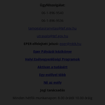
Ügyfélszolgálat:
06-1-896-9540
06-1-896-9536
tamogatasiranyitas@tef.gov.hu
utravalo@tef.gov.hu
EPER elfelejtett jelszó:
eper@nktk.hu
Eper Pályázói kézikönyv
Helyi Esélyegyenlőségi Programok
Aktívan a tudásért
Egy eséllyel több
Nő az esély
Jogi tanácsadás
Minden hétfői munkanapon: 8.00 órától 10.00 óráig