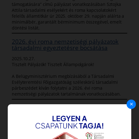
támogatására” című pályázat vonatkozásában Sztojka
Attila társadalmi esélyekért és roma kapcsolatokért
felelős államtitkár úr 2025. október 29. napján aláírta a
minimálbér, garantált bérminimum összegével, emelt
döntési listát.
2026. évi roma nemzetiségi pályázatok
társadalmi egyeztetésre bocsátása
2025.10.27.
Tisztelt Pályázók! Tisztelt Állampolgárok!
A Belügyminisztérium megbízásából a Társadalmi
Esélyteremtési Főigazgatóság széleskörű társadalmi
párbeszédet kíván folytatni a 2026. évi roma
nemzetiségi pályázatok tartalmának vonatkozásában.
×
Tájékoztató napok a roma közösségeket
támogató 2025. évi pályázatokról
2025.10.13.