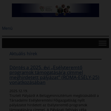
Ugrás
a
tartalomhoz
Menü
Aktuális hírek
Döntés a 2025. évi „Esélyteremtő
programok támogatására címmel
meghirdetett pályázat” (ROMA-ESÉLY-25)
vonatkozásában
2025.12.19.
Tisztelt Pályázó! A Belügyminisztérium megbízásából a
Társadalmi Esélyteremtési Főigazgatóság nyílt
pályázatot hirdetett az Esélyteremtő programok
támogatására címmel. A Pályázati felhívás célja