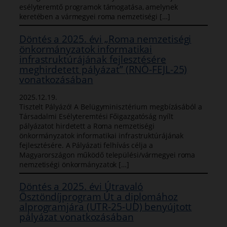
esélyteremtő programok támogatása, amelynek
keretében a vármegyei roma nemzetiségi […]
Döntés a 2025. évi „Roma nemzetiségi
önkormányzatok informatikai
infrastruktúrájának fejlesztésére
meghirdetett pályázat” (RNÖ-FEJL-25)
vonatkozásában
2025.12.19.
Tisztelt Pályázó! A Belügyminisztérium megbízásából a
Társadalmi Esélyteremtési Főigazgatóság nyílt
pályázatot hirdetett a Roma nemzetiségi
önkormányzatok informatikai infrastruktúrájának
fejlesztésére. A Pályázati felhívás célja a
Magyarországon működő települési/vármegyei roma
nemzetiségi önkormányzatok […]
Döntés a 2025. évi Útravaló
Ösztöndíjprogram Út a diplomához
alprogramjára (UTR-25-UD) benyújtott
pályázat vonatkozásában