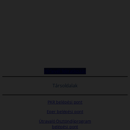
Hírlevél feliratkozás
Társoldalak
PKR belépési pont
Eper belépési pont
Útravaló Ösztöndíjprogram
belépési pont