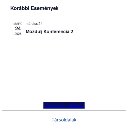
Hírlevél feliratkozás
Társoldalak