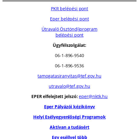
PKR belépési pont
Eper belépési pont
Útravaló Ösztöndíjprogram
belépési pont
Ügyfélszolgálat:
06-1-896-9540
06-1-896-9536
tamogatasiranyitas@tef.gov.hu
utravalo@tef.gov.hu
EPER elfelejtett jelszó:
eper@nktk.hu
Eper Pályázói kézikönyv
Helyi Esélyegyenlőségi Programok
Aktívan a tudásért
Egy eséllyel több