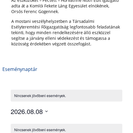
Az eszközöket – Pécsett – Horváthné Nőth Edit igazgató
adta át a Komlói Fekete Láng Egyesület elnökének,
Orsós Ferenc Gogennek.
A mostani veszélyhelyzetben a Társadalmi
Esélyteremtési Főigazgatóság legfontosabb feladatának
tekinti, hogy minden rendelkezésére álló eszközzel
segítse a járvány elleni védekezést és támogassa a
közösség érdekében végzett összefogást.
Eseménynaptár