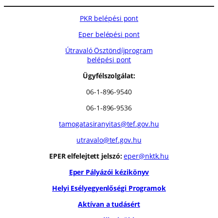
PKR belépési pont
Eper belépési pont
Útravaló Ösztöndíjprogram
belépési pont
Ügyfélszolgálat:
06-1-896-9540
06-1-896-9536
tamogatasiranyitas@tef.gov.hu
utravalo@tef.gov.hu
EPER elfelejtett jelszó:
eper@nktk.hu
Eper Pályázói kézikönyv
Helyi Esélyegyenlőségi Programok
Aktívan a tudásért