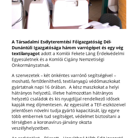
A Társadalmi Esélyteremtési Főigazgatóság Dél-
Dunántúli
Igazgatósága három varrógépet és egy vég
textilanyagot
adott a Komlói Fekete Láng Érdekvédelmi
Egyesületnek és a Komlói Cigány Nemzetiségi
Önkormányzatnak.
A szervezetek – két önkéntes varrónő segítségével –
mosható, fertőtleníthető, textilanyagú védőmaszkokat
gyártatnak napi 16 órában. A kész maszkokat a helyi
hátrányos helyzetű, illetve halmozottan hátrányos
helyzetű családok és kis nyugdíjjal rendelkező idősek
kapják meg díjmentesen. Az egyesület a TEF-eszközeivel
jelentősen növelni tudja gyártó kapacitását, így egyre
több embernek tud segítséget, védelmet biztosítani a
térségben a koronavírus-járvány okozta
veszélyhelyzetben.