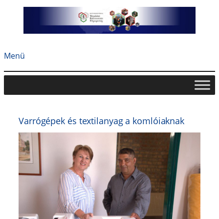
Ugrás
a
tartalomhoz
Menü
Varrógépek és textilanyag a komlóiaknak