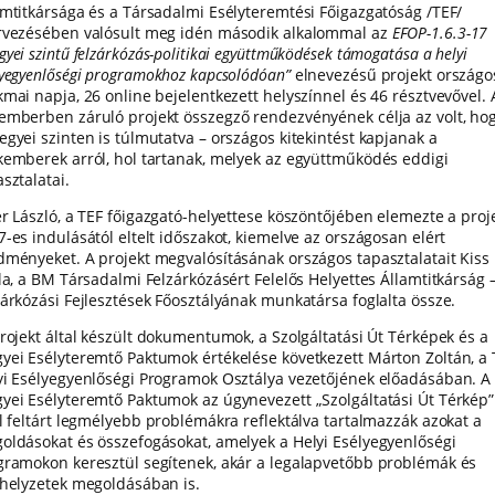
amtitkársága és a Társadalmi Esélyteremtési Főigazgatóság /TEF/
rvezésében valósult meg idén második alkalommal az
EFOP-1.6.3-17
yei szintű felzárkózás-politikai együttműködések támogatása a helyi
lyegyenlőségi programokhoz kapcsolódóan”
elnevezésű projekt országo
kmai napja, 26 online bejelentkezett helyszínnel és 46 résztvevővel. 
emberben záruló projekt összegző rendezvényének célja az volt, hog
egyei szinten is túlmutatva – országos kitekintést kapjanak a
kemberek arról, hol tartanak, melyek az együttműködés eddigi
sztalatai.
er László, a TEF főigazgató-helyettese köszöntőjében elemezte a proj
7-es indulásától eltelt időszakot, kiemelve az országosan elért
dményeket. A projekt megvalósításának országos tapasztalatait Kiss
lla, a BM Társadalmi Felzárkózásért Felelős Helyettes Államtitkárság 
zárkózási Fejlesztések Főosztályának munkatársa foglalta össze.
rojekt által készült dokumentumok, a Szolgáltatási Út Térképek és a
yei Esélyteremtő Paktumok értékelése következett Márton Zoltán, a 
yi Esélyegyenlőségi Programok Osztálya vezetőjének előadásában. A
yei Esélyteremtő Paktumok az úgynevezett „Szolgáltatási Út Térkép”
al feltárt legmélyebb problémákra reflektálva tartalmazzák azokat a
oldásokat és összefogásokat, amelyek a Helyi Esélyegyenlőségi
gramokon keresztül segítenek, akár a legalapvetőbb problémák és
thelyzetek megoldásában is.