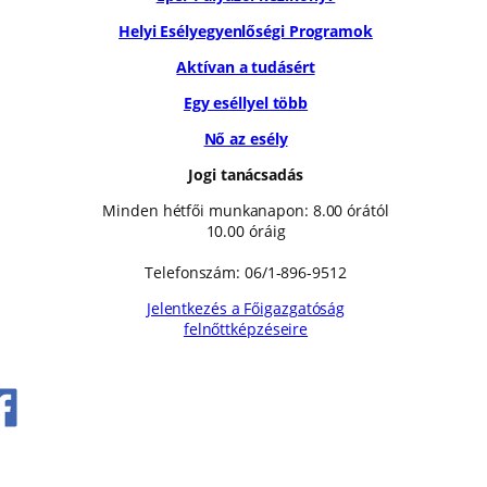
Helyi Esélyegyenlőségi Programok
Aktívan a tudásért
Egy eséllyel több
Nő az esély
Jogi tanácsadás
Minden hétfői munkanapon: 8.00 órától
10.00 óráig
Telefonszám: 06/1-896-9512
Jelentkezés a Főigazgatóság
felnőttképzéseire