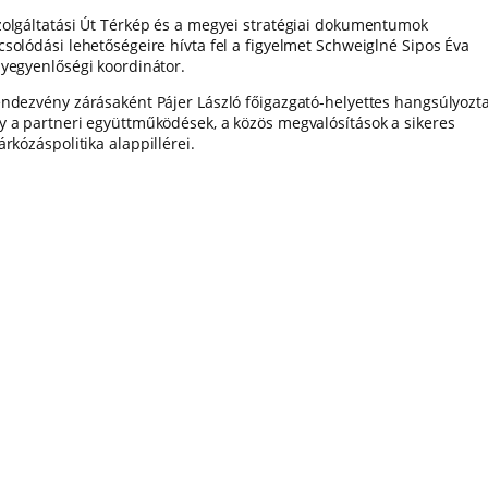
zolgáltatási Út Térkép és a megyei stratégiai dokumentumok
csolódási lehetőségeire hívta fel a figyelmet Schweiglné Sipos Éva
lyegyenlőségi koordinátor.
endezvény zárásaként Pájer László főigazgató-helyettes hangsúlyozta
y a partneri együttműködések, a közös megvalósítások a sikeres
árkózáspolitika alappillérei.