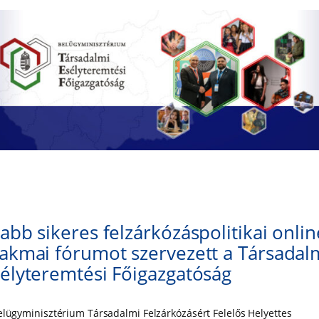
abb sikeres felzárkózáspolitikai onlin
akmai fórumot szervezett a Társadal
élyteremtési Főigazgatóság
elügyminisztérium Társadalmi Felzárkózásért Felelős Helyettes