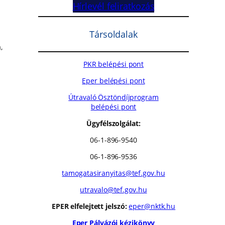
Hírlevél feliratkozás
Társoldalak
,
PKR belépési pont
Eper belépési pont
Útravaló Ösztöndíjprogram
belépési pont
Ügyfélszolgálat:
06-1-896-9540
06-1-896-9536
tamogatasiranyitas@tef.gov.hu
utravalo@tef.gov.hu
EPER elfelejtett jelszó:
eper@nktk.hu
Eper Pályázói kézikönyv