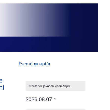
Eseménynaptár
e
mi