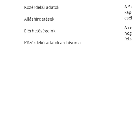
A S
Közérdekű adatok
kap
esé
Álláshirdetések
A r
Elérhetőségeink
hog
felz
Közérdekű adatok archívuma