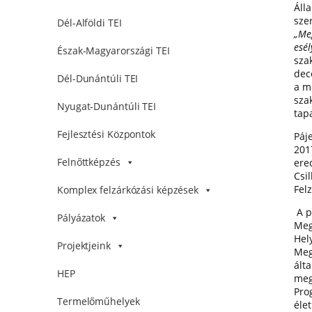
Áll
sze
Dél-Alföldi TEI
„Meg
esé
Észak-Magyarországi TEI
sza
dec
Dél-Dunántúli TEI
a m
sza
Nyugat-Dunántúli TEI
tapa
Fejlesztési Központok
Páj
201
Felnőttképzés
ere
Csi
Fel
Komplex felzárkózási képzések
A p
Pályázatok
Meg
Hel
Projektjeink
Meg
ált
HEP
meg
Pro
Termelőműhelyek
éle