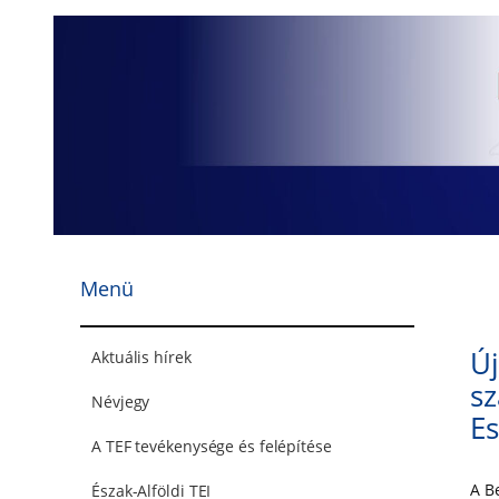
Ugrás
a
tartalomhoz
Menü
Új
Aktuális hírek
sz
Névjegy
Es
A TEF tevékenysége és felépítése
A B
Észak-Alföldi TEI