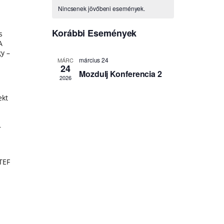
s
A
y –
ekt
–
TEF