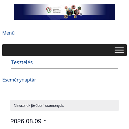
Ugrás
a
tartalomhoz
Menü
Tesztelés
Eseménynaptár