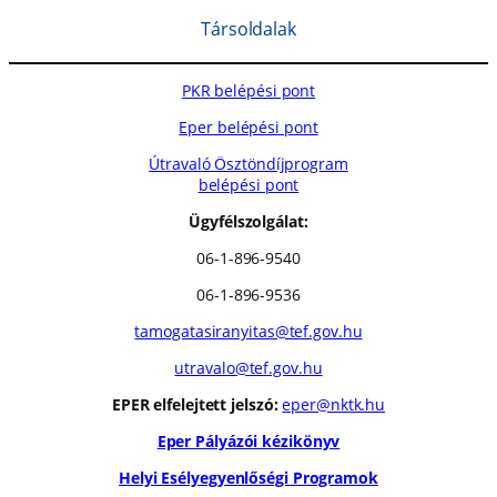
Társoldalak
PKR belépési pont
Eper belépési pont
Útravaló Ösztöndíjprogram
belépési pont
Ügyfélszolgálat:
06-1-896-9540
06-1-896-9536
tamogatasiranyitas@tef.gov.hu
utravalo@tef.gov.hu
EPER elfelejtett jelszó:
eper@nktk.hu
Eper Pályázói kézikönyv
Helyi Esélyegyenlőségi Programok