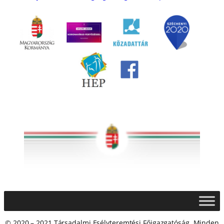
© 2020 – 2021 Társadalmi Esélyteremtési Főigazgatóság. Minden