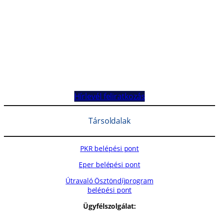
Hírlevél feliratkozás
Társoldalak
PKR belépési pont
Eper belépési pont
Útravaló Ösztöndíjprogram
belépési pont
Ügyfélszolgálat: