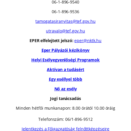
06-1-896-9540
06-1-896-9536
tamogatasiranyitas@tef.gov.hu
utravalo@tef.gov.hu
EPER elfelejtett jelszó:
eper@nktk.hu
Eper Pályázói kézikönyv
Helyi Esélyegyenlőségi Programok
Aktívan a tudásért
Egy eséllyel több
Nő az esély
Jogi tanácsadás
Minden hétfői munkanapon: 8.00 órától 10.00 óráig
Telefonszám: 06/1-896-9512
Jelentkezés a Főigazgatóság felnőttképzéseire