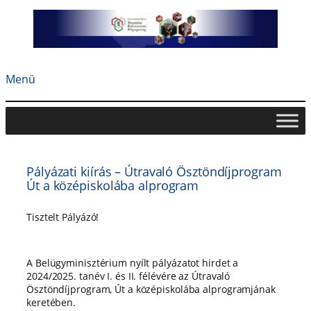
Ugrás
a
tartalomhoz
Menü
Pályázati kiírás – Útravaló Ösztöndíjprogram
Út a középiskolába alprogram
Tisztelt Pályázó!
A Belügyminisztérium nyílt pályázatot hirdet a
2024/2025. tanév I. és II. félévére az Útravaló
Ösztöndíjprogram, Út a középiskolába alprogramjának
keretében.