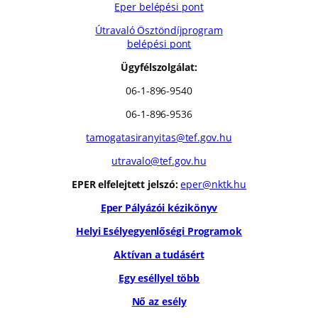
Eper belépési pont
Útravaló Ösztöndíjprogram
belépési pont
Ügyfélszolgálat:
06-1-896-9540
06-1-896-9536
tamogatasiranyitas@tef.gov.hu
utravalo@tef.gov.hu
EPER elfelejtett jelszó:
eper@nktk.hu
Eper Pályázói kézikönyv
Helyi Esélyegyenlőségi Programok
Aktívan a tudásért
Egy eséllyel több
Nő az esély