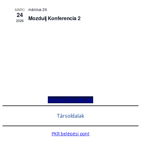
Hírlevél feliratkozás
Társoldalak
PKR belépési pont