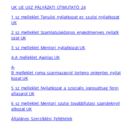
UK_UE_USZ_PÁLYÁZATI_ÚTMUTATÓ_24
1_sz_melleklet_Tanuloi_nyilatkozat_es_szuloi_nyilatkozat
UK
2_sz_melleklet_Szamlatulajdonos_engedmenyes_nyilatk
ozat UK
3_sz_melleklet_Mentori_nyilatkozat UK
4-A_melleklet_Ajanlas UK
4-
B_melleklet_roma_szarmazasrol_torteno_onkentes_nyilat
kozat UK
5_sz_melleklet_Nyilatkozat_a_szocialis_jogosultsag_fenn
allasarol UK
6_sz_melleklet_Mentori_szuloi_tovabbfutasi_szandeknyil
atkozat UK
Általános_Szerződési_Feltételek