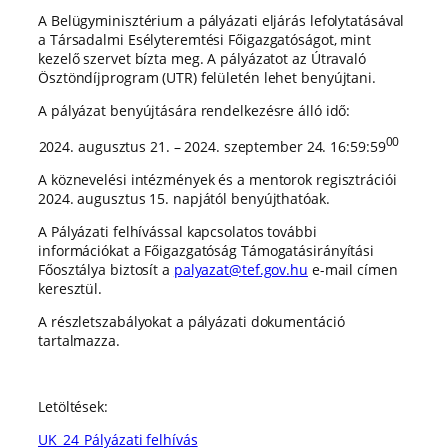
A Belügyminisztérium a pályázati eljárás lefolytatásával
a Társadalmi Esélyteremtési Főigazgatóságot, mint
kezelő szervet bízta meg. A pályázatot az Útravaló
Ösztöndíjprogram (UTR) felületén lehet benyújtani.
A pályázat benyújtására rendelkezésre álló idő:
00
augusztus 21. – 2024. szeptember 24. 16:59:59
A köznevelési intézmények és a mentorok regisztrációi
2024. augusztus 15. napjától benyújthatóak.
A Pályázati felhívással kapcsolatos további
információkat a Főigazgatóság Támogatásirányítási
Főosztálya biztosít a
palyazat@tef.gov.hu
e-mail címen
keresztül.
A részletszabályokat a pályázati dokumentáció
tartalmazza.
Letöltések:
UK_24_Pályázati felhívás