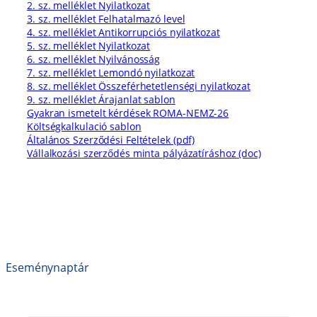
2. sz. melléklet Nyilatkozat
3. sz. melléklet Felhatalmazó level
4. sz. melléklet Antikorrupciós nyilatkozat
5. sz. melléklet Nyilatkozat
6. sz. melléklet Nyilvánosság
7. sz. melléklet Lemondó nyilatkozat
8. sz. melléklet Összeférhetetlenségi nyilatkozat
9. sz. melléklet Árajanlat sablon
Gyakran ismetelt kérdések ROMA-NEMZ-26
Költségkalkulació sablon
Általános Szerződési Feltételek (pdf)
Vállalkozási szerződés minta pályázatíráshoz (doc)
Eseménynaptár