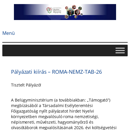
Ugrás
a
tartalomhoz
Menü
Pályázati kiírás – ROMA-NEMZ-TAB-26
Tisztelt Pályázó!
A Belügyminisztérium (a továbbiakban: „Támogató”)
megbízásából a Társadalmi Esélyteremtési
Főigazgatóság nyílt pályázatot hirdet Nyelvi
környezetben megvalósuló roma nemzetiségi,
népismereti, művészeti, hagyományőrző és
olvasótáborok megvalósításának 2026. évi költségvetési