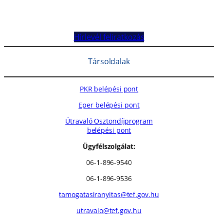
Hírlevél feliratkozás
Társoldalak
PKR belépési pont
Eper belépési pont
Útravaló Ösztöndíjprogram
belépési pont
Ügyfélszolgálat:
06-1-896-9540
06-1-896-9536
tamogatasiranyitas@tef.gov.hu
utravalo@tef.gov.hu