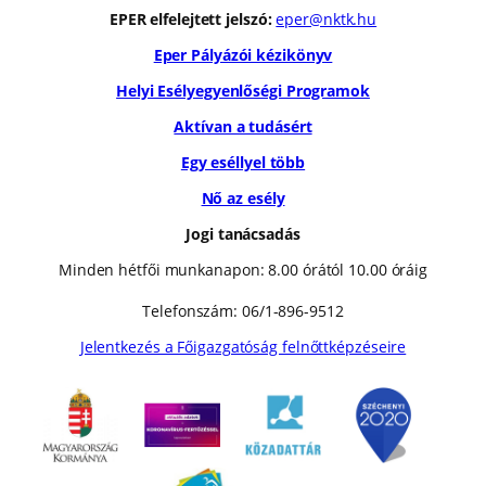
EPER elfelejtett jelszó:
eper@nktk.hu
Eper Pályázói kézikönyv
Helyi Esélyegyenlőségi Programok
Aktívan a tudásért
Egy eséllyel több
Nő az esély
Jogi tanácsadás
Minden hétfői munkanapon: 8.00 órától 10.00 óráig
Telefonszám: 06/1-896-9512
Jelentkezés a Főigazgatóság felnőttképzéseire