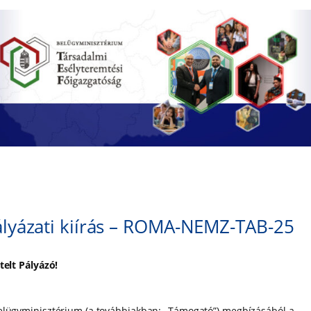
lyázati kiírás – ROMA-NEMZ-TAB-25
telt Pályázó!
elügyminisztérium (a továbbiakban: „Támogató”) megbízásából a