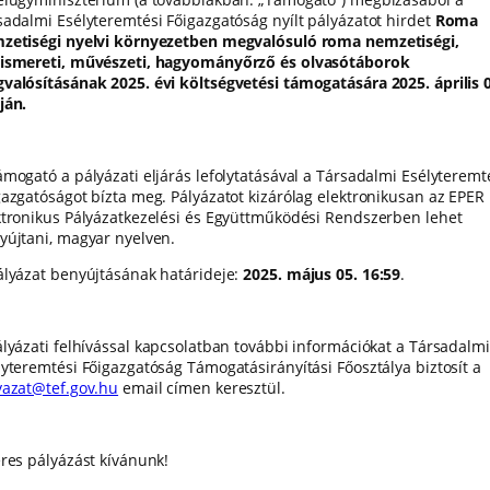
sadalmi Esélyteremtési Főigazgatóság nyílt pályázatot hirdet
Roma
zetiségi nyelvi környezetben megvalósuló roma nemzetiségi,
ismereti, művészeti, hagyományőrző és olvasótáborok
valósításának 2025. évi költségvetési támogatására 2025. április 
ján.
ámogató a pályázati eljárás lefolytatásával a Társadalmi Esélyteremt
gazgatóságot bízta meg. Pályázatot kizárólag elektronikusan az EPER
ktronikus Pályázatkezelési és Együttműködési Rendszerben lehet
yújtani, magyar nyelven.
ályázat benyújtásának határideje:
2025. május 05. 16:59
.
ályázati felhívással kapcsolatban további információkat a Társadalmi
lyteremtési Főigazgatóság Támogatásirányítási Főosztálya biztosít a
yazat@tef.gov.hu
email címen keresztül.
eres pályázást kívánunk!