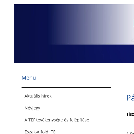
Ugrás
a
tartalomhoz
Menü
Pá
Aktuális hírek
Névjegy
Tisz
A TEF tevékenysége és felépítése
Észak-Alföldi TEI
A B