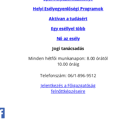
Helyi Esélyegyenlőségi Programok
Aktívan a tudásért
Egy eséllyel több
Nő az esély
Jogi tanácsadás
Minden hétfői munkanapon: 8.00 órától
10.00 óráig
Telefonszám: 06/1-896-9512
Jelentkezés a Főigazgatóság
felnőttképzéseire