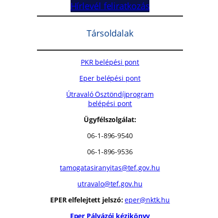
Hírlevél feliratkozás
Társoldalak
PKR belépési pont
Eper belépési pont
Útravaló Ösztöndíjprogram
belépési pont
Ügyfélszolgálat:
06-1-896-9540
06-1-896-9536
tamogatasiranyitas@tef.gov.hu
utravalo@tef.gov.hu
EPER elfelejtett jelszó:
eper@nktk.hu
Eper Pályázói kézikönyv