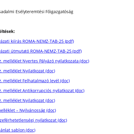
sadalmi Esélyteremtési Főigazgatóság
öltések:
yázati kiírás ROMA-NEMZ-TAB-25 (pdf)
yázati útmutató ROMA-NEMZ-TAB-25 (pdf)
z. melléklet Nyertes Pályázó nyilatkozata (doc)
z. melléklet Nyilatkozat (doc)
z. melléklet Felhatalmazó levél (doc)
z. melléklet Antikorrupciós nyilatkozat (doc)
z. melléklet Nyilatkozat (doc)
elléklet – Nyilvánosság (doc)
zeférhetetlenségi nyilatkozat (doc)
jánlat sablon (doc)