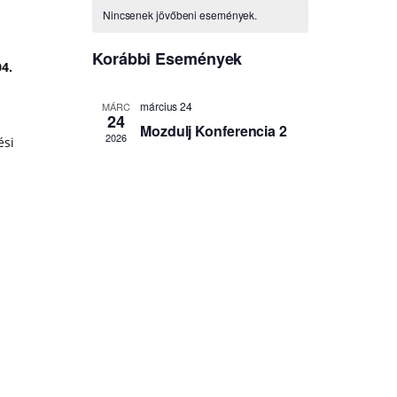
04.
ési