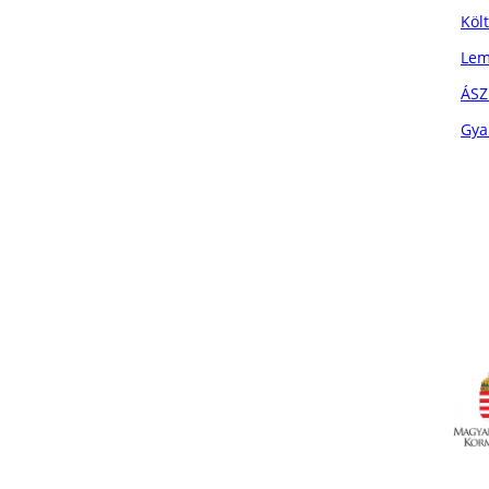
Köl
Lem
ÁSZ
Gya