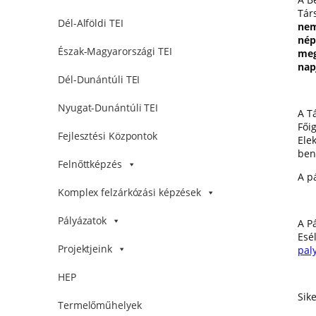
Tár
Dél-Alföldi TEI
nem
nép
Észak-Magyarországi TEI
meg
nap
Dél-Dunántúli TEI
Nyugat-Dunántúli TEI
A T
Fői
Fejlesztési Központok
Ele
ben
Felnőttképzés
A p
Komplex felzárkózási képzések
Pályázatok
A P
Esé
Projektjeink
pal
HEP
Sik
Termelőműhelyek