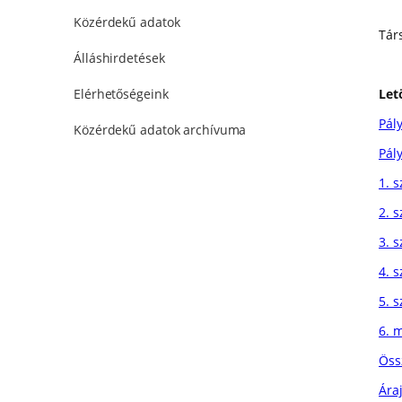
Közérdekű adatok
Tár
Álláshirdetések
Let
Elérhetőségeink
Pál
Közérdekű adatok archívuma
Pál
1. s
2. s
3. s
4. s
5. s
6. m
Öss
Ára