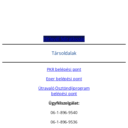
Hírlevél feliratkozás
Társoldalak
PKR belépési pont
Eper belépési pont
Útravaló Ösztöndíjprogram
belépési pont
Ügyfélszolgálat:
06-1-896-9540
06-1-896-9536