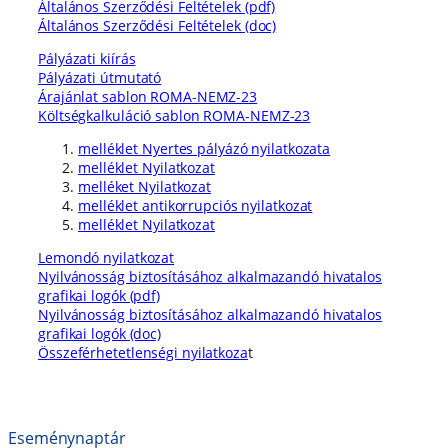
Általános Szerződési Feltételek (pdf)
Általános Szerződési Feltételek (doc)
Pályázati kiírás
Pályázati útmutató
Árajánlat sablon ROMA-NEMZ-23
Költségkalkuláció sablon ROMA-NEMZ-23
melléklet Nyertes pályázó nyilatkozata
melléklet Nyilatkozat
melléket Nyilatkozat
melléklet antikorrupciós nyilatkozat
melléklet Nyilatkozat
Lemondó nyilatkozat
Nyilvánosság biztosításához alkalmazandó hivatalos
grafikai logók (pdf)
Nyilvánosság biztosításához alkalmazandó hivatalos
grafikai logók (doc)
Összeférhetetlenségi nyilatkoza
t
Eseménynaptár