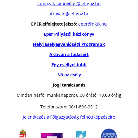
tamogatasiranyitas@tef.gov.hu
utravalo@tef.gov.hu
EPER elfelejtett jelszó:
eper@nktk.hu
Eper Pályázói kézikönyv
Helyi Esélyegyenlőségi Programok
Aktívan a tudásért
Egy eséllyel több
Nő az esély
Jogi tanácsadás
Minden hétfői munkanapon: 8.00 órától 10.00 óráig
Telefonszám: 06/1-896-9512
Jelentkezés a Főigazgatóság felnőttképzéseire