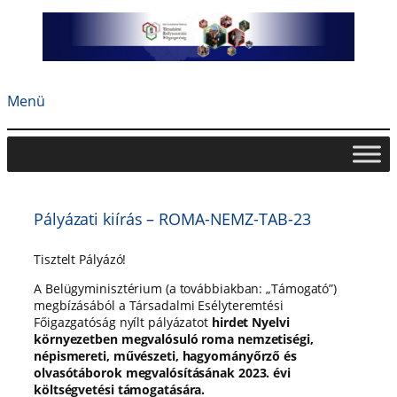
Ugrás
a
tartalomhoz
Menü
Pályázati kiírás – ROMA-NEMZ-TAB-23
Tisztelt Pályázó!
A Belügyminisztérium (a továbbiakban: „Támogató”)
megbízásából a Társadalmi Esélyteremtési
Főigazgatóság nyílt pályázatot
hirdet
Nyelvi
környezetben megvalósuló roma nemzetiségi,
népismereti, művészeti, hagyományőrző és
olvasótáborok megvalósításának 2023. évi
költségvetési támogatására.