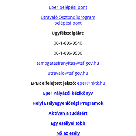
Eper belépési pont
Útravaló Ösztöndíjprogram
belépési pont
Ügyfélszolgálat:
06-1-896-9540
06-1-896-9536
tamogatasiranyitas@tef.gov.hu
utravalo@tef.gov.hu
EPER elfelejtett jelszó:
eper@nktk.hu
Eper Pályázói kézikönyv
Helyi Esélyegyenlőségi Programok
Aktívan a tudásért
Egy eséllyel több
Nő az esély