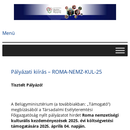
Ugrás
a
tartalomhoz
Menü
Pályázati kiírás – ROMA-NEMZ-KUL-25
Tisztelt Pályázó!
A Belügyminisztérium (a továbbiakban: „Támogató”)
megbízásából a Társadalmi Esélyteremtési
Főigazgatóság nyílt pályázatot hirdet
Roma nemzetiségi
kulturális kezdeményezések 2025. évi költségvetési
támogatására 2025. április 04. napján.