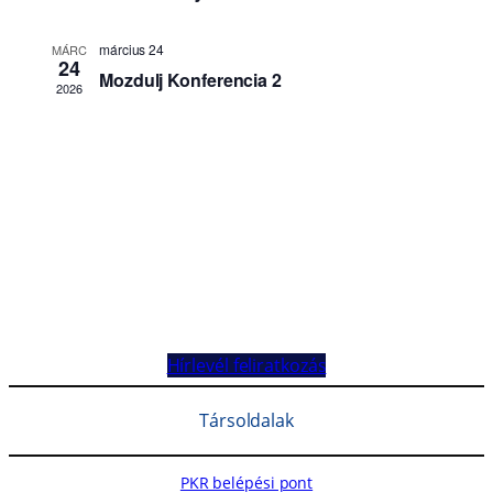
Hírlevél feliratkozás
Társoldalak
PKR belépési pont