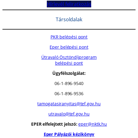
Hírlevél feliratkozás
Társoldalak
PKR belépési pont
Eper belépési pont
Útravaló Ösztöndíjprogram
belépési pont
Ügyfélszolgálat:
06-1-896-9540
06-1-896-9536
tamogatasiranyitas@tef.gov.hu
utravalo@tef.gov.hu
EPER elfelejtett jelszó:
eper@nktk.hu
Eper Pályázói kézikönyv