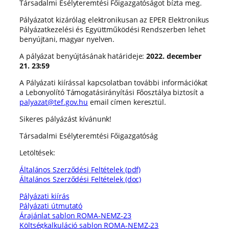
Társadalmi Esélyteremtési Főigazgatóságot bízta meg.
Pályázatot kizárólag elektronikusan az EPER Elektronikus
Pályázatkezelési és Együttműködési Rendszerben lehet
benyújtani, magyar nyelven.
A pályázat benyújtásának határideje:
2022. december
21. 23:59
A Pályázati kiírással kapcsolatban további információkat
a Lebonyolító Támogatásirányítási Főosztálya biztosít a
palyazat@tef.gov.hu
email címen keresztül.
Sikeres pályázást kívánunk!
Társadalmi Esélyteremtési Főigazgatóság
Letöltések:
Általános Szerződési Feltételek (pdf)
Általános Szerződési Feltételek (doc)
Pályázati kiírás
Pályázati útmutató
Árajánlat sablon ROMA-NEMZ-23
Költségkalkuláció sablon ROMA-NEMZ-23