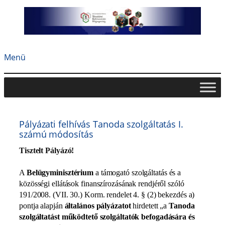
Ugrás
a
tartalomhoz
Menü
Pályázati felhívás Tanoda szolgáltatás I.
számú módosítás
Tisztelt Pályázó!
A
Belügyminisztérium
a támogató szolgáltatás és a
közösségi ellátások finanszírozásának rendjéről szóló
191/2008. (VII. 30.) Korm. rendelet 4. § (2) bekezdés a)
pontja alapján
általános pályázatot
hirdetett „a
Tanoda
szolgáltatást működtető szolgáltatók befogadására és