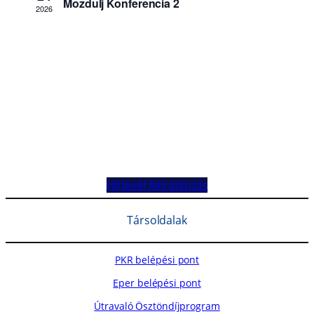
Hírlevél feliratkozás
Társoldalak
PKR belépési pont
Eper belépési pont
Útravaló Ösztöndíjprogram