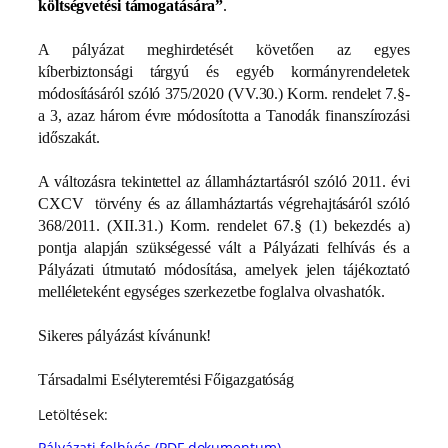
költségvetési támogatására”
.
A pályázat meghirdetését követően az egyes
kíberbiztonsági tárgyú és egyéb kormányrendeletek
módosításáról szóló 375/2020 (VV.30.) Korm. rendelet 7.§-
a 3, azaz három évre módosította a Tanodák finanszírozási
időszakát.
A változásra tekintettel az államháztartásról szóló 2011. évi
CXCV törvény és az államháztartás végrehajtásáról szóló
368/2011. (XII.31.) Korm. rendelet 67.§ (1) bekezdés a)
pontja alapján szükségessé vált a Pályázati felhívás és a
Pályázati útmutató módosítása, amelyek jelen tájékoztató
melléleteként egységes szerkezetbe foglalva olvashatók.
Sikeres pályázást kívánunk!
Társadalmi Esélyteremtési Főigazgatóság
Letöltések:
Pályázati felhívás (PDF dokumentum)