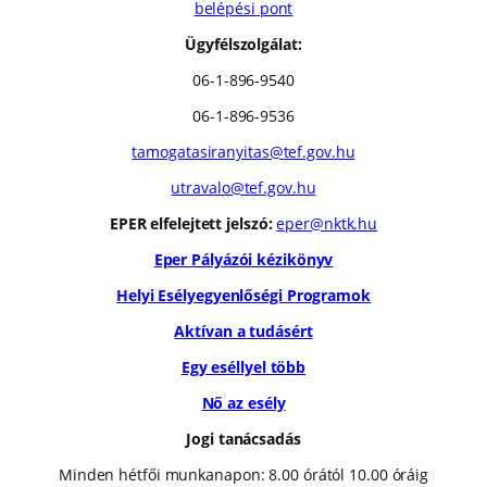
belépési pont
Ügyfélszolgálat:
06-1-896-9540
06-1-896-9536
tamogatasiranyitas@tef.gov.hu
utravalo@tef.gov.hu
EPER elfelejtett jelszó:
eper@nktk.hu
Eper Pályázói kézikönyv
Helyi Esélyegyenlőségi Programok
Aktívan a tudásért
Egy eséllyel több
Nő az esély
Jogi tanácsadás
Minden hétfői munkanapon: 8.00 órától 10.00 óráig