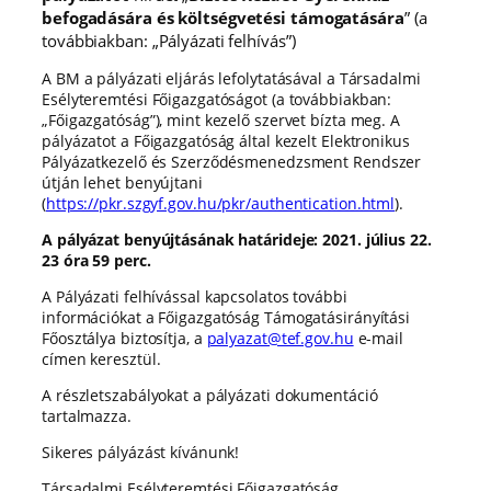
befogadására és költségvetési támogatására
” (a
továbbiakban: „Pályázati felhívás”)
A BM a pályázati eljárás lefolytatásával a Társadalmi
Esélyteremtési Főigazgatóságot (a továbbiakban:
„Főigazgatóság”), mint kezelő szervet bízta meg. A
pályázatot a Főigazgatóság által kezelt Elektronikus
Pályázatkezelő és Szerződésmenedzsment Rendszer
útján lehet benyújtani
(
https://pkr.szgyf.gov.hu/pkr/authentication.html
).
A pályázat benyújtásának határideje: 2021. július 22.
23 óra 59 perc.
A Pályázati felhívással kapcsolatos további
információkat a Főigazgatóság Támogatásirányítási
Főosztálya biztosítja, a
palyazat@tef.gov.hu
e-mail
címen keresztül.
A részletszabályokat a pályázati dokumentáció
tartalmazza.
Sikeres pályázást kívánunk!
Társadalmi Esélyteremtési Főigazgatóság