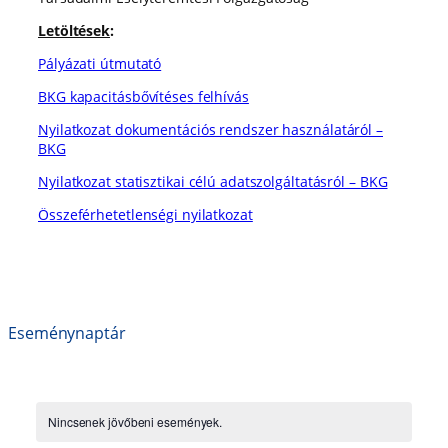
Letöltések
:
Pályázati útmutató
BKG kapacitásbővítéses felhívás
Nyilatkozat dokumentációs rendszer használatáról –
BKG
Nyilatkozat statisztikai célú adatszolgáltatásról – BKG
Összeférhetetlenségi nyilatkozat
Eseménynaptár