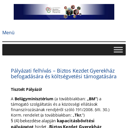
Ugrás
a
tartalomhoz
Menü
Pályázati felhívás – Biztos Kezdet Gyerekház
befogadására és költségvetési támogatására
Tisztelt Pályázó!
A
Belügyminisztérium
(a továbbiakban:
„BM”
) a
támogató szolgáltatás és a közösségi ellátások
finanszírozásának rendjéről szóló 191/2008. (VII. 30.)
Korm. rendelet (a továbbiakban: „
Tkr.
”)
§ (4) bekezdése alapján
kapacitásbővítési
pályázatot
hirdet „
Biztos Kezdet Gyerekház