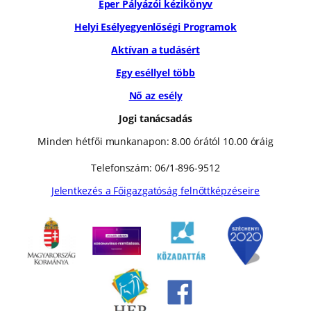
Eper Pályázói kézikönyv
Helyi Esélyegyenlőségi Programok
Aktívan a tudásért
Egy eséllyel több
Nő az esély
Jogi tanácsadás
Minden hétfői munkanapon: 8.00 órától 10.00 óráig
Telefonszám: 06/1-896-9512
Jelentkezés a Főigazgatóság felnőttképzéseire