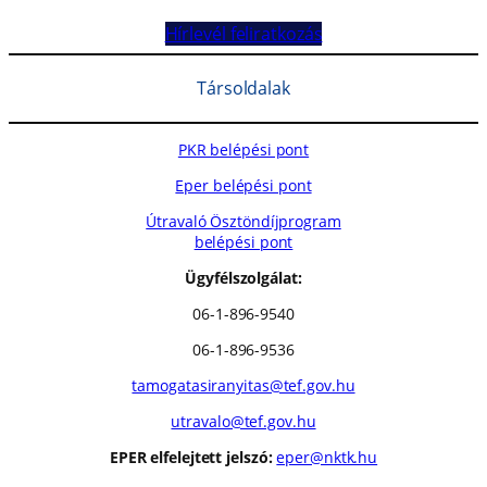
Hírlevél feliratkozás
Társoldalak
PKR belépési pont
Eper belépési pont
Útravaló Ösztöndíjprogram
belépési pont
Ügyfélszolgálat:
06-1-896-9540
06-1-896-9536
tamogatasiranyitas@tef.gov.hu
utravalo@tef.gov.hu
EPER elfelejtett jelszó:
eper@nktk.hu