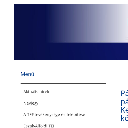
Ugrás
a
tartalomhoz
Menü
Pá
Aktuális hírek
pá
Névjegy
K
A TEF tevékenysége és felépítése
kö
Észak-Alföldi TEI