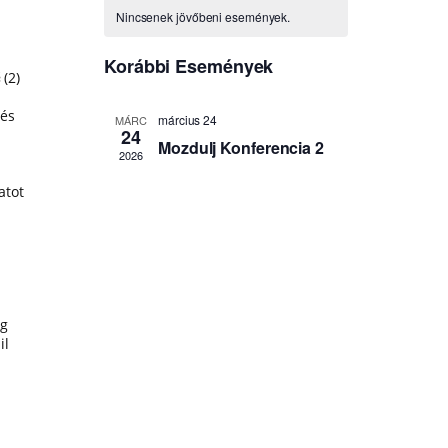
 (2)
 és
atot
ág
il