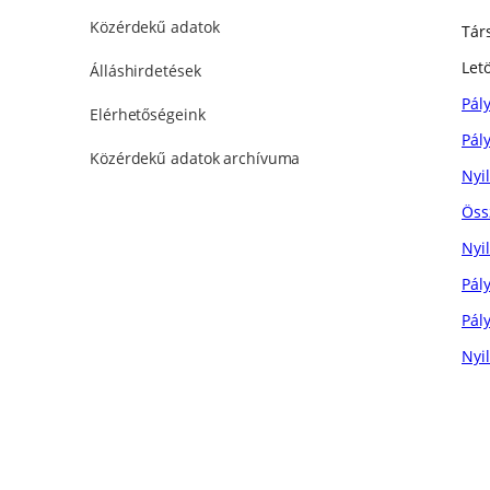
Közérdekű adatok
Tár
Letö
Álláshirdetések
Pál
Elérhetőségeink
Pál
Közérdekű adatok archívuma
Nyi
Öss
Nyil
Pál
Pál
Nyi