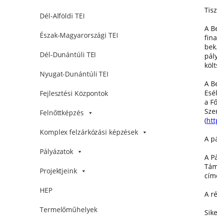
Tisz
Dél-Alföldi TEI
A B
Észak-Magyarországi TEI
fina
bek
Dél-Dunántúli TEI
pál
köl
Nyugat-Dunántúli TEI
A B
Esé
Fejlesztési Központok
a Fő
Sze
Felnőttképzés
(
htt
Komplex felzárkózási képzések
A p
Pályázatok
A P
Tám
Projektjeink
cím
HEP
A r
Termelőműhelyek
Sik