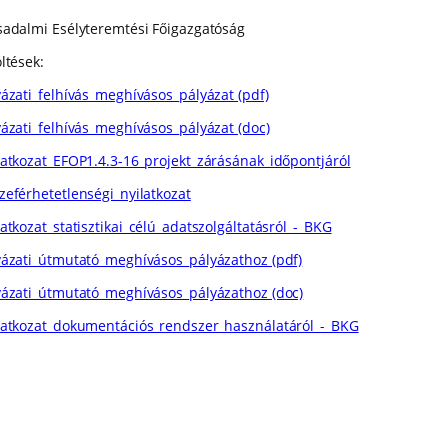
sadalmi Esélyteremtési Főigazgatóság
ltések:
yázati_felhívás_meghívásos_pályázat (pdf)
yázati_felhívás_meghívásos_pályázat (doc)
latkozat_EFOP1.4.3-16_projekt_zárásának_időpontjáról
zeférhetetlenségi_nyilatkozat
atkozat_statisztikai_célú_adatszolgáltatásról_-_BKG
yázati_útmutató_meghívásos_pályázathoz (pdf)
yázati_útmutató_meghívásos_pályázathoz (doc)
latkozat_dokumentációs_rendszer_használatáról_-_BKG