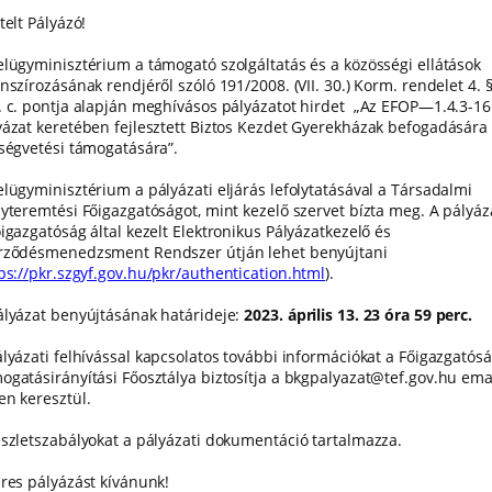
telt Pályázó!
elügyminisztérium a támogató szolgáltatás és a közösségi ellátások
nszírozásának rendjéről szóló 191/2008. (VII. 30.) Korm. rendelet 4. §
. c. pontja alapján meghívásos pályázatot hirdet „Az EFOP—1.4.3-16
yázat keretében fejlesztett Biztos Kezdet Gyerekházak befogadására
tségvetési támogatására”.
elügyminisztérium a pályázati eljárás lefolytatásával a Társadalmi
lyteremtési Főigazgatóságot, mint kezelő szervet bízta meg. A pályáz
igazgatóság által kezelt Elektronikus Pályázatkezelő és
rződésmenedzsment Rendszer útján lehet benyújtani
ps://pkr.szgyf.gov.hu/pkr/authentication.html
).
ályázat benyújtásának határideje:
2023. április 13. 23 óra 59 perc.
ályázati felhívással kapcsolatos további információkat a Főigazgatós
ogatásirányítási Főosztálya biztosítja a bkgpalyazat@tef.gov.hu ema
en keresztül.
észletszabályokat a pályázati dokumentáció tartalmazza.
eres pályázást kívánunk!