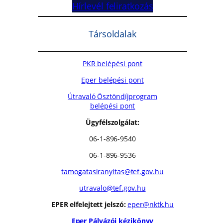
Hírlevél feliratkozás
Társoldalak
PKR belépési pont
Eper belépési pont
Útravaló Ösztöndíjprogram
belépési pont
Ügyfélszolgálat:
06-1-896-9540
06-1-896-9536
tamogatasiranyitas@tef.gov.hu
utravalo@tef.gov.hu
EPER elfelejtett jelszó:
eper@nktk.hu
Eper Pályázói kézikönyv