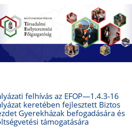
lyázati felhívás az EFOP—1.4.3-16
lyázat keretében fejlesztett Biztos
ezdet Gyerekházak befogadására és
ltségvetési támogatására