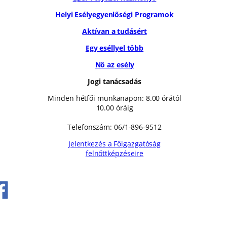
Helyi Esélyegyenlőségi Programok
Aktívan a tudásért
Egy eséllyel több
Nő az esély
Jogi tanácsadás
Minden hétfői munkanapon: 8.00 órától
10.00 óráig
Telefonszám: 06/1-896-9512
Jelentkezés a Főigazgatóság
felnőttképzéseire