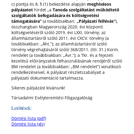
c) pontja és 8. § (1) bekezdése alapján
meghívásos
pályázatot
hirdet „a
Tanoda szolgáltatást működtető
szolgáltatók befogadására és költségvetési
támogatására”
(a továbbiakban:
„Pályázati felhívás”
),
összhangban Magyarország 2020. évi központi
költségvetéséről szóló 2019. évi LXXI. törvény; az
államháztartásról szóló 2011. évi CXCV. törvény (a
továbbiakban: „Áht.”); az államháztartásról szóló
törvény végrehajtásáról szóló 368/2011. (XII. 31.) Korm.
rendelet (a továbbiakban: „Ávr.”); a Tkr. és a fejezeti
kezelésű előirányzatok felhasználásának rendjéről szóló
BM rendelet (a továbbiakban: „BM rendelet”) vonatkozó
rendelkezéseivel. A pályázat részletszabályait a
pályázati dokumentáció tartalmazza.
Sikeres pályázást kívánunk!
Társadalmi Esélyteremtési Főigazgatóság
Letöltések:
Döntési lista (pdf)
Döntési lista (xls)