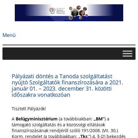
Ugrás
a
tartalomhoz
Menü
Pályázati döntés a Tanoda szolgáltatást
nyújtó Szolgáltatók finanszírozására a 2021.
január 01. – 2023. december 31. közötti
időszakra vonatkozóan
Tisztelt Pályázók!
A
Belügyminisztérium
(a továbbiakban:
„BM”
) a
támogató szolgáltatás és a közösségi ellátások
finanszírozásának rendjéről szóló 191/2008. (VII. 30.)
Korm. rendelet (a továbbiakban: „
Tkr.
”) 4. § (2) bekezdés