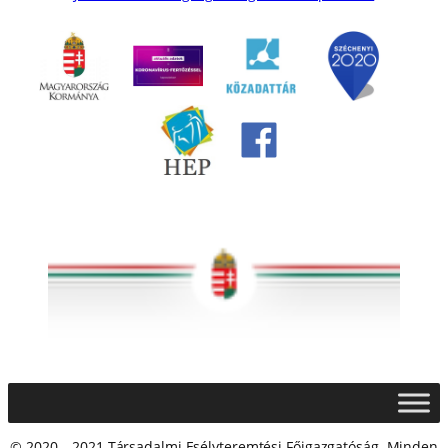
© 2020 – 2021 Társadalmi Esélyteremtési Főigazgatóság. Minden