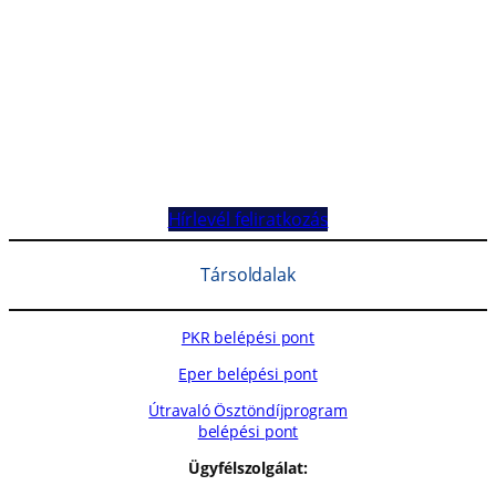
Hírlevél feliratkozás
Társoldalak
PKR belépési pont
Eper belépési pont
Útravaló Ösztöndíjprogram
belépési pont
Ügyfélszolgálat: