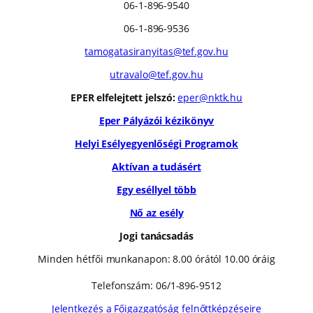
06-1-896-9540
06-1-896-9536
tamogatasiranyitas@tef.gov.hu
utravalo@tef.gov.hu
EPER elfelejtett jelszó:
eper@nktk.hu
Eper Pályázói kézikönyv
Helyi Esélyegyenlőségi Programok
Aktívan a tudásért
Egy eséllyel több
Nő az esély
Jogi tanácsadás
Minden hétfői munkanapon: 8.00 órától 10.00 óráig
Telefonszám: 06/1-896-9512
Jelentkezés a Főigazgatóság felnőttképzéseire