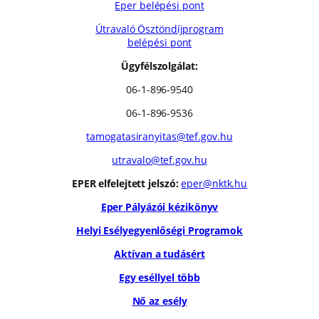
Eper belépési pont
Útravaló Ösztöndíjprogram
belépési pont
Ügyfélszolgálat:
06-1-896-9540
06-1-896-9536
tamogatasiranyitas@tef.gov.hu
utravalo@tef.gov.hu
EPER elfelejtett jelszó:
eper@nktk.hu
Eper Pályázói kézikönyv
Helyi Esélyegyenlőségi Programok
Aktívan a tudásért
Egy eséllyel több
Nő az esély