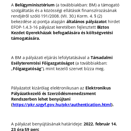
A
Belügyminisztérium
(a továbbiakban: BM) a támogató
szolgáltatás és a közösségi ellátások finanszírozásának
rendjéről szóló 191/2008. (VII. 30.) Korm. 4. § (2)
bekezdése a) pontja alapján
általános pályázatot
hirdet
EFOP-1.4.3-16 pályázat keretében fejlesztett
Biztos
Kezdet Gyerekházak befogadására és költségvetési
támogatására.
A BM a pályázati eljárás lefolytatásával a
Társadalmi
Esélyteremtési Főigazgatóságot
(a továbbiakban:
„
Főigazgatóság
”), mint kezelő szervet bízza meg.
Pályázatot kizárólag elektronikusan az
Elektronikus
Pályázatkezelő és Szerződésmenedzsment
Rendszerben lehet benyújtani
(
https://pkr.szgyf.gov.hu/pkr/authentication.html
).
A pályázat benyújtásának határideje:
2022. február 14.
23 óra 59 perc