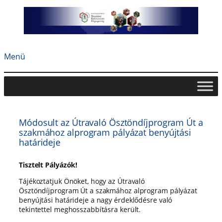
Ugrás
a
tartalomhoz
Menü
Módosult az Útravaló Ösztöndíjprogram Út a
szakmához alprogram pályázat benyújtási
határideje
Tisztelt Pályázók!
Tájékoztatjuk Önöket, hogy az Útravaló
Ösztöndíjprogram Út a szakmához alprogram pályázat
benyújtási határideje a nagy érdeklődésre való
tekintettel meghosszabbításra került.