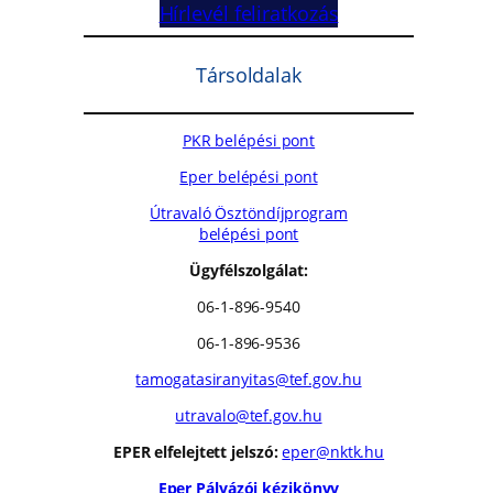
Hírlevél feliratkozás
Társoldalak
PKR belépési pont
Eper belépési pont
Útravaló Ösztöndíjprogram
belépési pont
Ügyfélszolgálat:
06-1-896-9540
06-1-896-9536
tamogatasiranyitas@tef.gov.hu
utravalo@tef.gov.hu
EPER elfelejtett jelszó:
eper@nktk.hu
Eper Pályázói kézikönyv