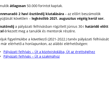
anulók
átlagosan
50.000 forintot kaptak.
ennmaradó 2 havi ösztöndíj kiutalására
– az előírt beszámolók
yújtását követően –
legkésőbb 2021. augusztus végéig kerül sor.
ösztöndíj
a pályázati felhívásban rögzített június 30-i
határidő előtt
tel
érkezett meg a tanulók és mentorok részére.
nljuk figyelmükbe a következő (2021-2022.) tanév pályázati felhívását
 már elérhető a honlapunkon, az alábbi elérhetőségen:
Pályázati felhívás – Út a középiskolába, Út az érettségihez
Pályázati felhívás – Út a szakmához