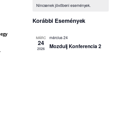
 egy
,