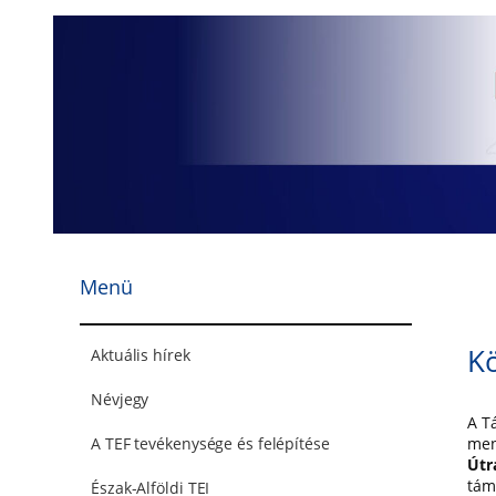
Ugrás
a
tartalomhoz
Menü
K
Aktuális hírek
Névjegy
A T
men
A TEF tevékenysége és felépítése
Útr
tám
Észak-Alföldi TEI