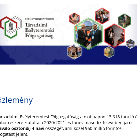
özlemény
ársadalmi Esélyteremtési Főigazgatóság a mai napon 13.618 tanuló 
tor részére kiutalta a 2020/2021-es tanév második félévében járó
avaló ösztöndíj 4 havi
összegét, ami közel 960 millió forintos
ogatást jelent.