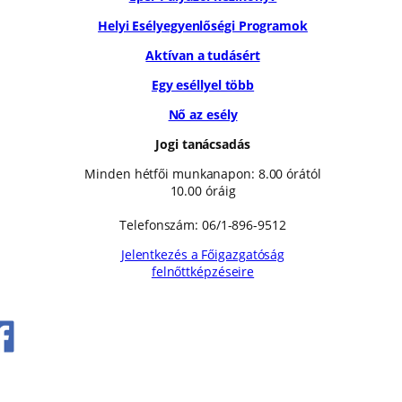
Helyi Esélyegyenlőségi Programok
Aktívan a tudásért
Egy eséllyel több
Nő az esély
Jogi tanácsadás
Minden hétfői munkanapon: 8.00 órától
10.00 óráig
Telefonszám: 06/1-896-9512
Jelentkezés a Főigazgatóság
felnőttképzéseire