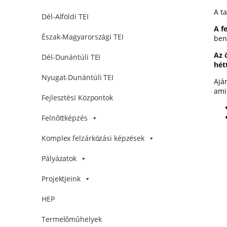
A t
Dél-Alföldi TEI
A f
Észak-Magyarországi TEI
ben
Az 
Dél-Dunántúli TEI
hét
Nyugat-Dunántúli TEI
Ajá
ami
Fejlesztési Központok
Felnőttképzés
Komplex felzárkózási képzések
Pályázatok
Projektjeink
HEP
Termelőműhelyek