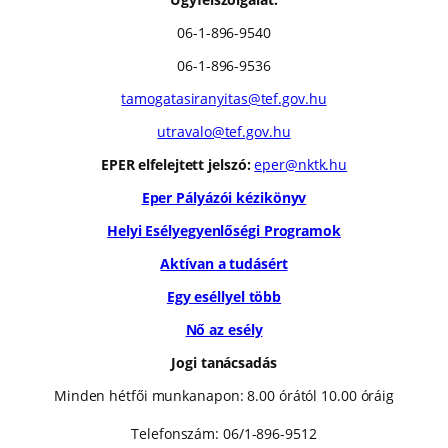
06-1-896-9540
06-1-896-9536
tamogatasiranyitas@tef.gov.hu
utravalo@tef.gov.hu
EPER elfelejtett jelszó:
eper@nktk.hu
Eper Pályázói kézikönyv
Helyi Esélyegyenlőségi Programok
Aktívan a tudásért
Egy eséllyel több
Nő az esély
Jogi tanácsadás
Minden hétfői munkanapon: 8.00 órától 10.00 óráig
Telefonszám: 06/1-896-9512