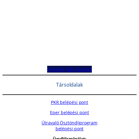
Hírlevél feliratkozás
Társoldalak
PKR belépési pont
Eper belépési pont
Útravaló Ösztöndíjprogram
belépési pont
Ügyfélszolgálat: