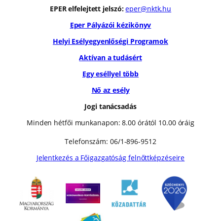
EPER elfelejtett jelszó:
eper@nktk.hu
Eper Pályázói kézikönyv
Helyi Esélyegyenlőségi Programok
Aktívan a tudásért
Egy eséllyel több
Nő az esély
Jogi tanácsadás
Minden hétfői munkanapon: 8.00 órától 10.00 óráig
Telefonszám: 06/1-896-9512
Jelentkezés a Főigazgatóság felnőttképzéseire