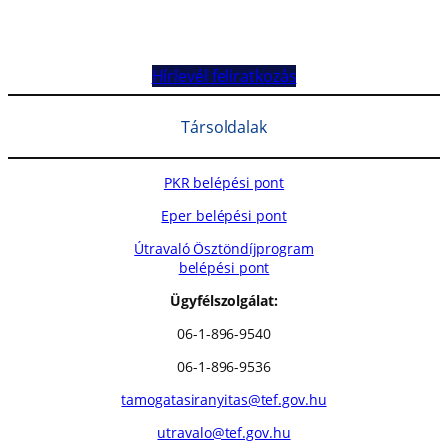
Hírlevél feliratkozás
Társoldalak
PKR belépési pont
Eper belépési pont
Útravaló Ösztöndíjprogram
belépési pont
Ügyfélszolgálat:
06-1-896-9540
06-1-896-9536
tamogatasiranyitas@tef.gov.hu
utravalo@tef.gov.hu