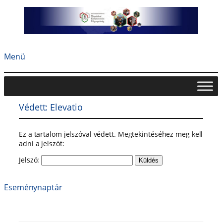
Ugrás
a
tartalomhoz
Menü
Védett: Elevatio
Ez a tartalom jelszóval védett. Megtekintéséhez meg kell
adni a jelszót:
Jelszó:
Eseménynaptár