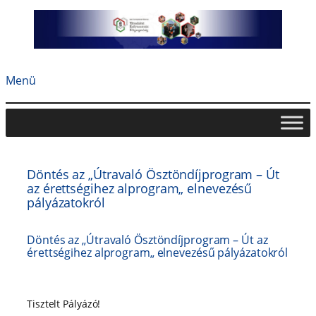
Ugrás
a
tartalomhoz
Menü
Döntés az „Útravaló Ösztöndíjprogram – Út
az érettségihez alprogram„ elnevezésű
pályázatokról
Döntés az „Útravaló Ösztöndíjprogram – Út az
érettségihez alprogram„ elnevezésű pályázatokról
Tisztelt Pályázó!