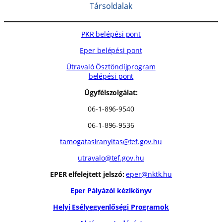
Társoldalak
PKR belépési pont
Eper belépési pont
Útravaló Ösztöndíjprogram
belépési pont
Ügyfélszolgálat:
06-1-896-9540
06-1-896-9536
tamogatasiranyitas@tef.gov.hu
utravalo@tef.gov.hu
EPER elfelejtett jelszó:
eper@nktk.hu
Eper Pályázói kézikönyv
Helyi Esélyegyenlőségi Programok