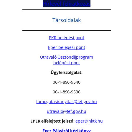
Hírlevél feliratkozás
Társoldalak
PKR belépési pont
Eper belépési pont
Útravaló Ösztöndíjprogram
belépési pont
Ügyfélszolgálat:
06-1-896-9540
06-1-896-9536
tamogatasiranyitas@tef.gov.hu
utravalo@tef.gov.hu
EPER elfelejtett jelszó:
eper@nktk.hu
Eper Pályázói kézikönyv