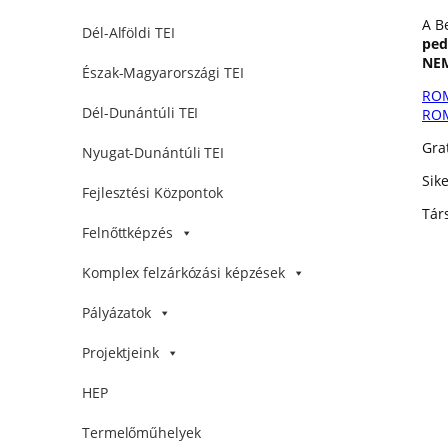
A B
Dél-Alföldi TEI
ped
NEM
Észak-Magyarországi TEI
ROM
Dél-Dunántúli TEI
ROM
Gra
Nyugat-Dunántúli TEI
Sik
Fejlesztési Központok
Tár
Felnőttképzés
Komplex felzárkózási képzések
Pályázatok
Projektjeink
HEP
Termelőműhelyek