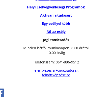
Helyi Esélyegyenlőségi Programok
Aktívan a tudásért
Egy eséllyel több
Nő az esély
Jogi tanácsadás
Minden hétfői munkanapon: 8.00 órától
10.00 óráig
Telefonszám: 06/1-896-9512
Jelentkezés a Főigazgatóság
felnőttképzéseire