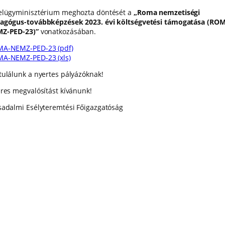
elügyminisztérium meghozta döntését a
„
Roma nemzetiségi
agógus-továbbképzések 2023. évi költségvetési támogatása
(ROM
Z-PED-23)”
vonatkozásában.
A-NEMZ-PED-23 (pdf)
A-NEMZ-PED-23 (xls)
tulálunk a nyertes pályázóknak!
eres megvalósítást kívánunk!
sadalmi Esélyteremtési Főigazgatóság