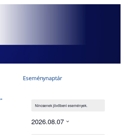
Eseménynaptár
-
i