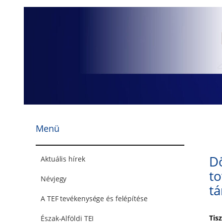
Ugrás
a
tartalomhoz
Menü
D
Aktuális hírek
to
Névjegy
t
A TEF tevékenysége és felépítése
Tis
Észak-Alföldi TEI