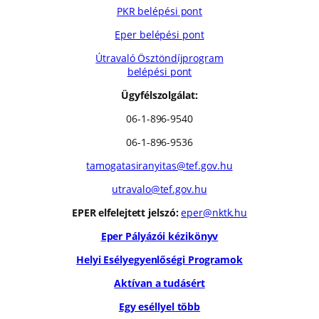
PKR belépési pont
Eper belépési pont
Útravaló Ösztöndíjprogram
belépési pont
Ügyfélszolgálat:
06-1-896-9540
06-1-896-9536
tamogatasiranyitas@tef.gov.hu
utravalo@tef.gov.hu
EPER elfelejtett jelszó:
eper@nktk.hu
Eper Pályázói kézikönyv
Helyi Esélyegyenlőségi Programok
Aktívan a tudásért
Egy eséllyel több