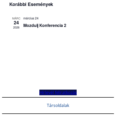
Hírlevél feliratkozás
Társoldalak