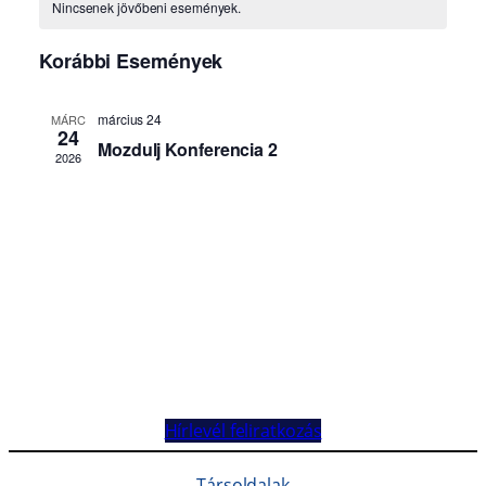
Hírlevél feliratkozás
Társoldalak