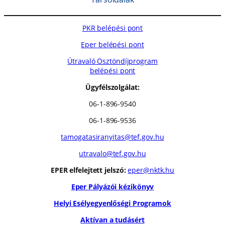
PKR belépési pont
Eper belépési pont
Útravaló Ösztöndíjprogram
belépési pont
Ügyfélszolgálat:
06-1-896-9540
06-1-896-9536
tamogatasiranyitas@tef.gov.hu
utravalo@tef.gov.hu
EPER elfelejtett jelszó:
eper@nktk.hu
Eper Pályázói kézikönyv
Helyi Esélyegyenlőségi Programok
Aktívan a tudásért