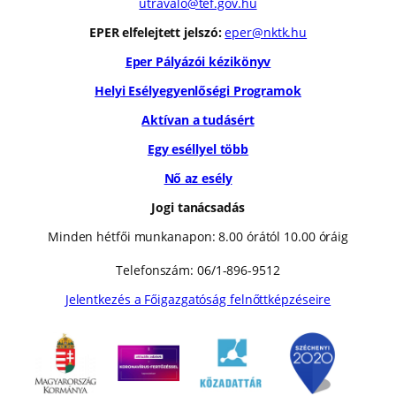
utravalo@tef.gov.hu
EPER elfelejtett jelszó:
eper@nktk.hu
Eper Pályázói kézikönyv
Helyi Esélyegyenlőségi Programok
Aktívan a tudásért
Egy eséllyel több
Nő az esély
Jogi tanácsadás
Minden hétfői munkanapon: 8.00 órától 10.00 óráig
Telefonszám: 06/1-896-9512
Jelentkezés a Főigazgatóság felnőttképzéseire