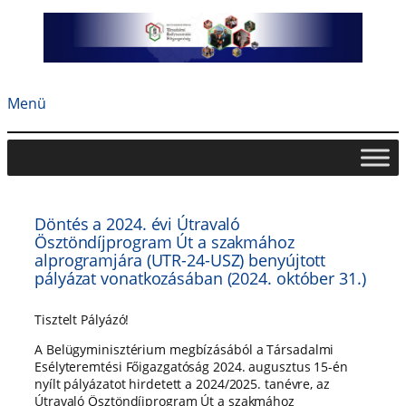
Ugrás
a
tartalomhoz
Menü
Döntés a 2024. évi Útravaló
Ösztöndíjprogram Út a szakmához
alprogramjára (UTR-24-USZ) benyújtott
pályázat vonatkozásában (2024. október 31.)
Tisztelt Pályázó!
A Belügyminisztérium megbízásából a Társadalmi
Esélyteremtési Főigazgatóság 2024. augusztus 15-én
nyílt pályázatot hirdetett a 2024/2025. tanévre, az
Útravaló Ösztöndíjprogram Út a szakmához