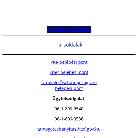
Hírlevél feliratkozás
Társoldalak
PKR belépési pont
Eper belépési pont
Útravaló Ösztöndíjprogram
belépési pont
Ügyfélszolgálat:
06-1-896-9540
06-1-896-9536
tamogatasiranyitas@tef.gov.hu