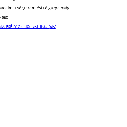
sadalmi Esélyteremtési Főigazgatóság
ltés:
A-ESÉLY-24_döntési_lista (xls)