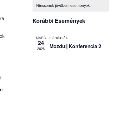
ra
ok,
i
dő