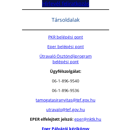
Hírlevél feliratkozás
Társoldalak
PKR belépési pont
Eper belépési pont
Útravaló Ösztöndíjprogram
belépési pont
Ügyfélszolgálat:
06-1-896-9540
06-1-896-9536
tamogatasiranyitas@tef.gov.hu
utravalo@tef.gov.hu
EPER elfelejtett jelszó:
eper@nktk.hu
Eper Pályázói kézikönyv