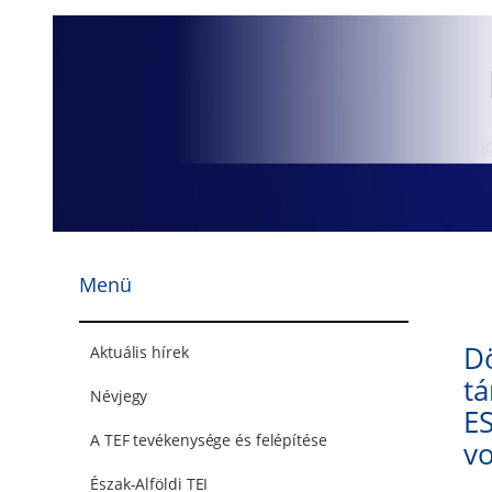
Ugrás
a
tartalomhoz
Menü
Dö
Aktuális hírek
t
Névjegy
ES
A TEF tevékenysége és felépítése
v
Észak-Alföldi TEI