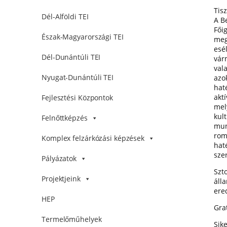
Tisz
Dél-Alföldi TEI
A B
Fői
Észak-Magyarországi TEI
meg
esé
Dél-Dunántúli TEI
vár
val
Nyugat-Dunántúli TEI
azo
hat
akt
Fejlesztési Központok
mel
kul
Felnőttképzés
mun
rom
Komplex felzárkózási képzések
hat
sze
Pályázatok
Szto
Projektjeink
áll
ere
HEP
Gra
Termelőműhelyek
Sik