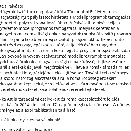
telt Pályázó!
elügyminisztérium megbízásából a Társadalmi Esélyteremtési
gazgatóság nyílt pályázatot hirdetett a Modellprogramok támogatásá
hirdetett pályázat vonatkozásában. A Pályázati felhívás célja a
lyteremtő modellprogramok támogatása, melynek keretében a
megyei roma nemzetiségi önkormányzatok munkáját segítő program
amint olyan a korábban megvalósított programokhoz képest újító,
któl részben vagy egészben eltérő, célja elérésében nagyobb
ékonyságot mutató, , a roma közösséget a program megvalósításába
ívan bevonó innovatív esélyteremtő modellprogramok támogatása,
yek hozzájárulnak a magyarországi roma közösség fejlesztésének,
turális értékek és javak megőrzésének, illetve a romák társadalmi és
kaerő-piaci integrációjának elősegítéséhez. További cél a vármegye
a koordinátor foglalkoztatása által a roma közösség érdekeit
ékonyabban képviselni, ezzel elősegítve a vármegyében tevékenyke
rvezetek működését, kapcsolatrendszerének fejlődését.
jka Attila társadalmi esélyekért és roma kapcsolatokért felelős
amtitkár úr 2024. december 17. napján meghozta döntését. A döntés
dménye az alábbi táblázatban található.
tulálunk a nyertes pályázóknak!
eres megvalósítást kívánunk!