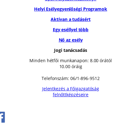
Helyi Esélyegyenlőségi Programok
Aktívan a tudásért
Egy eséllyel több
Nő az esély
Jogi tanácsadás
Minden hétfői munkanapon: 8.00 órától
10.00 óráig
Telefonszám: 06/1-896-9512
Jelentkezés a Főigazgatóság
felnőttképzéseire