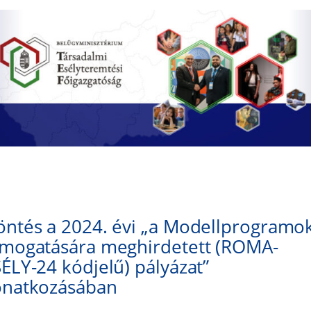
ntés a 2024. évi „a Modellprogramo
ámogatására meghirdetett (ROMA-
ÉLY-24 kódjelű) pályázat”
onatkozásában