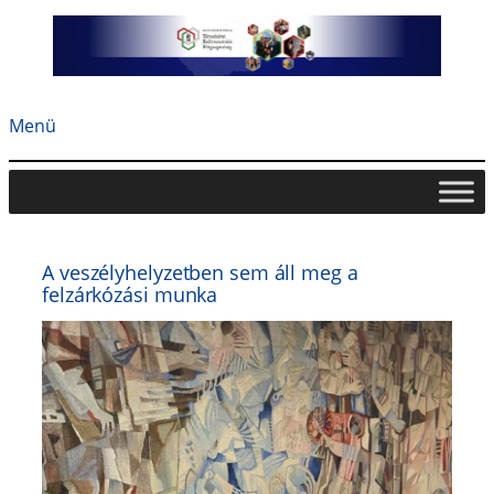
Ugrás
a
tartalomhoz
Menü
A veszélyhelyzetben sem áll meg a
felzárkózási munka