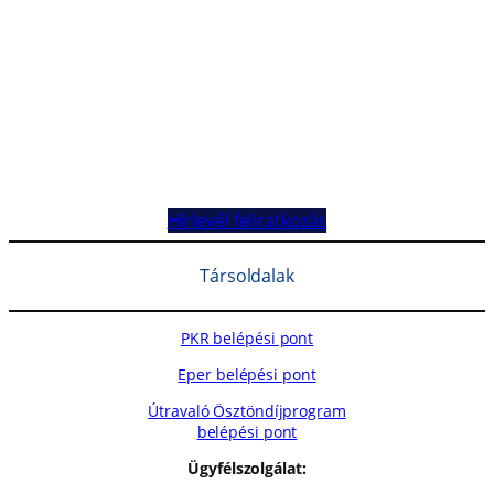
Hírlevél feliratkozás
Társoldalak
PKR belépési pont
Eper belépési pont
Útravaló Ösztöndíjprogram
belépési pont
Ügyfélszolgálat: