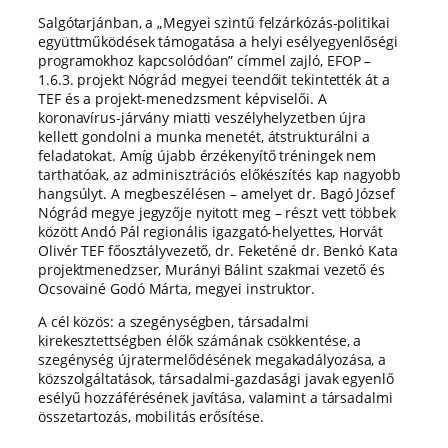
Salgótarjánban, a „Megyei szintű felzárkózás-politikai
együttműködések támogatása a helyi esélyegyenlőségi
programokhoz kapcsolódóan” címmel zajló, EFOP –
1.6.3. projekt Nógrád megyei teendőit tekintették át a
TEF és a projekt-menedzsment képviselői. A
koronavírus-járvány miatti veszélyhelyzetben újra
kellett gondolni a munka menetét, átstrukturálni a
feladatokat. Amíg újabb érzékenyítő tréningek nem
tarthatóak, az adminisztrációs előkészítés kap nagyobb
hangsúlyt. A megbeszélésen – amelyet dr. Bagó József
Nógrád megye jegyzője nyitott meg – részt vett többek
között Andó Pál regionális igazgató-helyettes, Horvát
Olivér TEF főosztályvezető, dr. Feketéné dr. Benkó Kata
projektmenedzser, Murányi Bálint szakmai vezető és
Ocsovainé Godó Márta, megyei instruktor.
A cél közös: a szegénységben, társadalmi
kirekesztettségben élők számának csökkentése, a
szegénység újratermelődésének megakadályozása, a
közszolgáltatások, társadalmi-gazdasági javak egyenlő
esélyű hozzáférésének javítása, valamint a társadalmi
összetartozás, mobilitás erősítése.