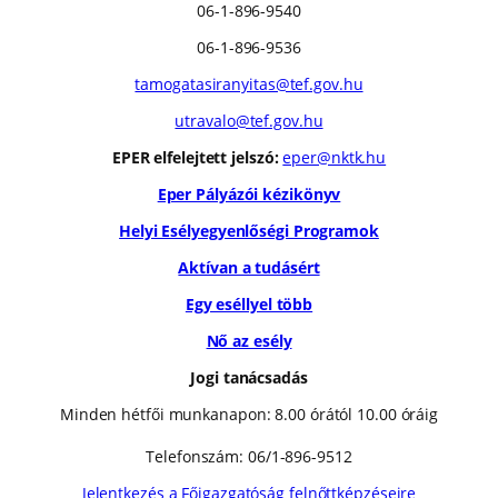
06-1-896-9540
06-1-896-9536
tamogatasiranyitas@tef.gov.hu
utravalo@tef.gov.hu
EPER elfelejtett jelszó:
eper@nktk.hu
Eper Pályázói kézikönyv
Helyi Esélyegyenlőségi Programok
Aktívan a tudásért
Egy eséllyel több
Nő az esély
Jogi tanácsadás
Minden hétfői munkanapon: 8.00 órától 10.00 óráig
Telefonszám: 06/1-896-9512
Jelentkezés a Főigazgatóság felnőttképzéseire