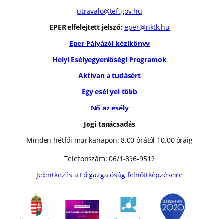
utravalo@tef.gov.hu
EPER elfelejtett jelszó:
eper@nktk.hu
Eper Pályázói kézikönyv
Helyi Esélyegyenlőségi Programok
Aktívan a tudásért
Egy eséllyel több
Nő az esély
Jogi tanácsadás
Minden hétfői munkanapon: 8.00 órától 10.00 óráig
Telefonszám: 06/1-896-9512
Jelentkezés a Főigazgatóság felnőttképzéseire