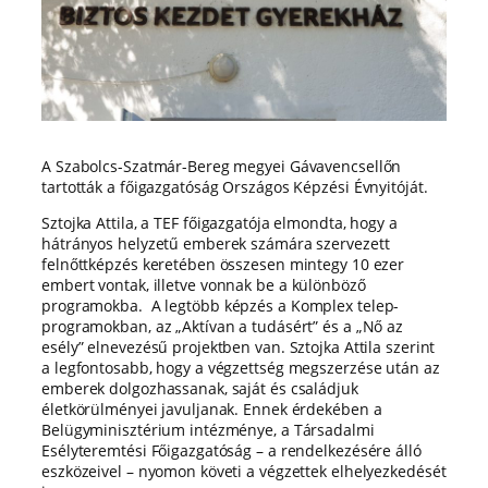
A Szabolcs-Szatmár-Bereg megyei Gávavencsellőn
tartották a főigazgatóság Országos Képzési Évnyitóját.
Sztojka Attila, a TEF főigazgatója elmondta, hogy
a
hátrányos helyzetű emberek számára szervezett
felnőttképzés keretében összesen mintegy 10 ezer
embert vontak, illetve vonnak be
a különböző
programokba.
A legtöbb képzés a Komplex telep-
programokban, az „Aktívan a tudásért” és a „Nő az
esély” elnevezésű projektben van. Sztojka Attila szerint
a legfontosabb, hogy a végzettség megszerzése után az
emberek dolgozhassanak, saját és családjuk
életkörülményei javuljanak. Ennek érdekében a
Belügyminisztérium intézménye, a Társadalmi
Esélyteremtési Főigazgatóság – a rendelkezésére álló
eszközeivel – nyomon követi a végzettek elhelyezkedését