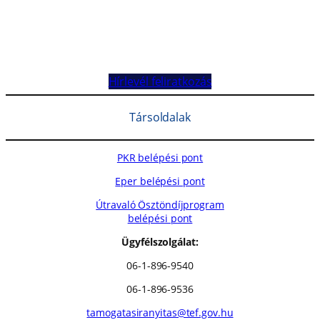
Hírlevél feliratkozás
Társoldalak
PKR belépési pont
Eper belépési pont
Útravaló Ösztöndíjprogram
belépési pont
Ügyfélszolgálat:
06-1-896-9540
06-1-896-9536
tamogatasiranyitas@tef.gov.hu