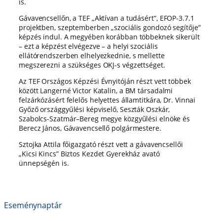
is.
Gávavencsellőn, a TEF „Aktívan a tudásért”,
EFOP-3.7.1
projektben, szeptemberben „szociális gondozó segítője”
képzés indul. A megyében korábban többeknek sikerült
­– ezt a képzést elvégezve – a helyi szociális
ellátórendszerben elhelyezkednie, s mellette
megszerezni a szükséges OKJ-s végzettséget.
Az TEF Országos Képzési Évnyitóján részt vett többek
között Langerné Victor Katalin, a BM társadalmi
felzárkózásért felelős helyettes államtitkára, Dr. Vinnai
Győző országgyűlési képviselő, Seszták Oszkár,
Szabolcs-Szatmár–Bereg megye közgyűlési elnöke és
Berecz János, Gávavencsellő polgármestere.
Sztojka Attila főigazgató részt vett a gávavencsellői
„Kicsi Kincs” Biztos Kezdet Gyerekház avató
ünnepségén is.
Eseménynaptár