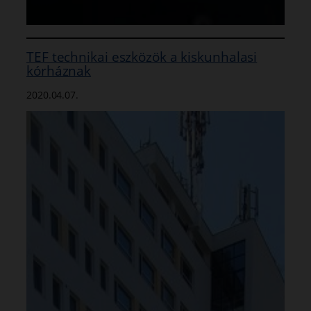
TEF technikai eszközök a kiskunhalasi
kórháznak
2020.04.07.