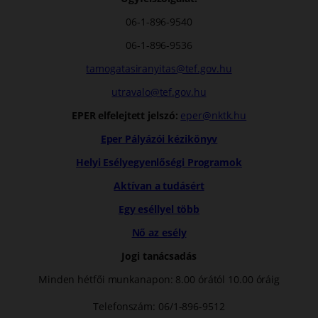
06-1-896-9540
06-1-896-9536
tamogatasiranyitas@tef.gov.hu
utravalo@tef.gov.hu
EPER elfelejtett jelszó:
eper@nktk.hu
Eper Pályázói kézikönyv
Helyi Esélyegyenlőségi Programok
Aktívan a tudásért
Egy eséllyel több
Nő az esély
Jogi tanácsadás
Minden hétfői munkanapon: 8.00 órától 10.00 óráig
Telefonszám: 06/1-896-9512