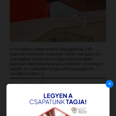
A Társadalmi Esélyteremtési Főigazgatóság /TEF/
Kaposvári Fejlesztési Központja /IOKK/ mosógépet és
szárítógépet biztosít az Országos Mentőszolgálat
Kaposvári Mentőállomásának a rendkívüli vírushelyzet
idejére. Az eszközöket Sztojka Attila főigazgató és
Horváthné Nőth […]
×
Együtt sikerülhet
2020.03.31.