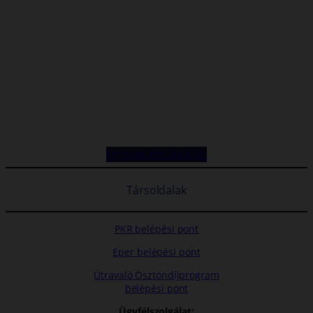
Hírlevél feliratkozás
Társoldalak
PKR belépési pont
Eper belépési pont
Útravaló Ösztöndíjprogram
belépési pont
Ügyfélszolgálat: