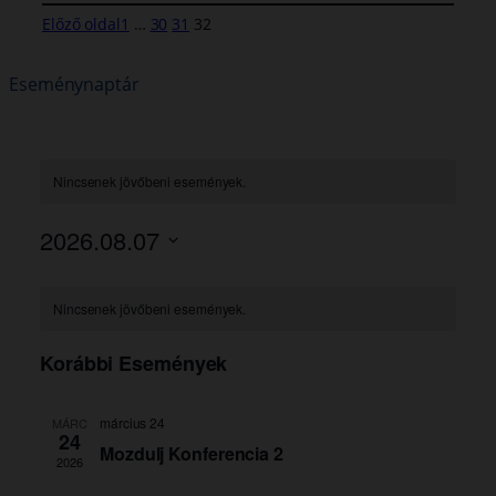
Előző oldal
1
…
30
31
32
Eseménynaptár