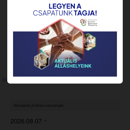
Pályázati felhívás – Roma Nemzetiségi
Támogatások (KUL)
2020.10.26.
Pályázati felhívás – Roma Nemzetiségi
Támogatások (PED)
2020.10.26.
Előző oldal
1
…
24
25
26
27
28
…
32
Következő oldal
Eseménynaptár