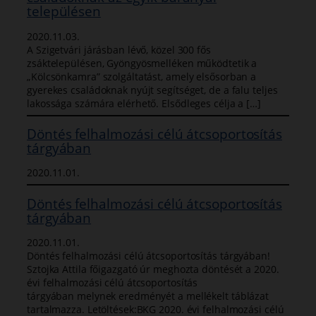
településen
2020.11.03.
A Szigetvári járásban lévő, közel 300 fős
zsáktelepülésen, Gyöngyösmelléken működtetik a
„Kölcsönkamra” szolgáltatást, amely elsősorban a
gyerekes családoknak nyújt segítséget, de a falu teljes
lakossága számára elérhető. Elsődleges célja a […]
Döntés felhalmozási célú átcsoportosítás
tárgyában
2020.11.01.
Döntés felhalmozási célú átcsoportosítás
tárgyában
2020.11.01.
Döntés felhalmozási célú átcsoportosítás tárgyában!
Sztojka Attila főigazgató úr meghozta döntését a 2020.
évi felhalmozási célú átcsoportosítás
tárgyában melynek eredményét a mellékelt táblázat
tartalmazza. Letöltések:BKG 2020. évi felhalmozási célú