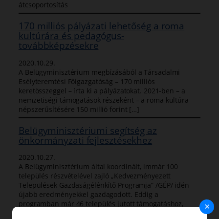
átcsoportosítás
170 milliós pályázati lehetőség a roma
kultúrára és pedagógus-
továbbképzésekre
2020.10.29.
A Belügyminisztérium megbízásából a Társadalmi
Esélyteremtési Főigazgatóság – 170 milliós
keretösszeggel – írta ki a pályázatokat. 2021-ben – a
nemzetiségi támogatások részeként – a roma kultúra
népszerűsítésére 150 millió forint […]
Belügyminisztériumi segítség az
önkormányzati fejlesztésekhez
2020.10.27.
A Belügyminisztérium által koordinált, immár 100
település részvételével zajló „Kedvezményezett
Települések Gazdaságélénkítő Programja” /GÉP/ idén
újabb eredményekkel gazdagodott. Eddig a
programban már 46 település jutott támogatáshoz,
×
amely 184 fő nyílt […]