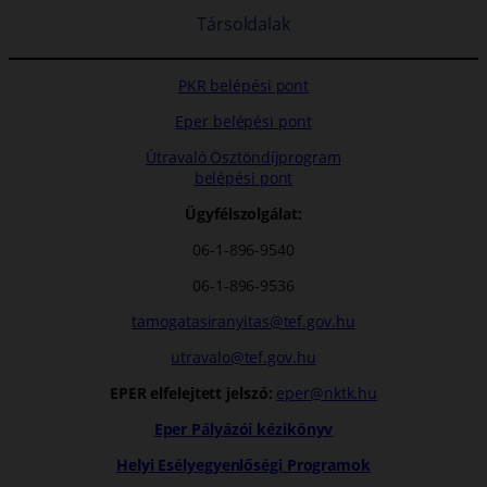
Társoldalak
PKR belépési pont
Eper belépési pont
Útravaló Ösztöndíjprogram
belépési pont
Ügyfélszolgálat:
06-1-896-9540
06-1-896-9536
tamogatasiranyitas@tef.gov.hu
utravalo@tef.gov.hu
EPER elfelejtett jelszó:
eper@nktk.hu
Eper Pályázói kézikönyv
Helyi Esélyegyenlőségi Programok