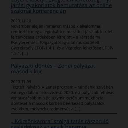
járási gyakorlatok bemutatása az online
szakmai konferencián
2020.11.10.
November elején immáron második alkalommal
rendezték meg a leginkább elmaradott járások területi
felzárkózása érdekében létrejött – a Társadalmi
Esélyteremtési Főigazgatóság által működtetett –
Gyerekesély EFOP-1.4.1. és a Végtelen lehetőség EFOP-
1.5.1. […]
Pályázati döntés – Zenei pályázat
második kör
2020.11.09.
Tisztelt Pályázó! A Zenei program – Mindenki szívében
van egy dallam! elnevezésű 2020. évi pályázati felhívás
vonatkozásában a Belügyminisztérium meghozta
döntését a második körben beérkezett pályázatok
esetében, melynek eredményét a […]
„ Kölcsönkamra” szolgáltatás rászoruló
családoknak az egyik baranyai