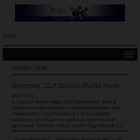
Ugrás
a
tartalomhoz
Menü
Aktuális hírek
November 12. A Szociális Munka Napja
2020.11.12.
A Szociális Munka Napja 1997 óta világnap. Ezen a
napon azok iránt fejezzük ki megbecsülésünket, akik
elkötelezetten, fáradhatatlanul a rászorulóknak,
hátrányos helyzetűeknek segítenek, legyenek azok
gyermekek, felnőttek, idősek, értelmi fogyatékosok, […]
„Gyerekesély”, „Végtelen lehetőség” – jó