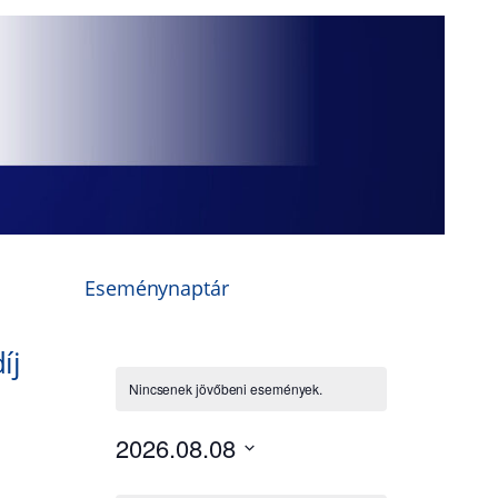
Eseménynaptár
íj