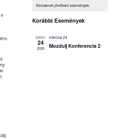
 a
ére.
ló
ény
on
ti
ság