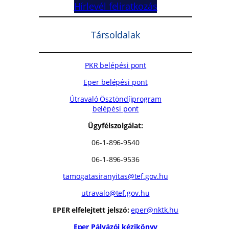
.
Hírlevél feliratkozás
Társoldalak
PKR belépési pont
Eper belépési pont
Útravaló Ösztöndíjprogram
belépési pont
Ügyfélszolgálat:
06-1-896-9540
06-1-896-9536
tamogatasiranyitas@tef.gov.hu
utravalo@tef.gov.hu
EPER elfelejtett jelszó:
eper@nktk.hu
Eper Pályázói kézikönyv