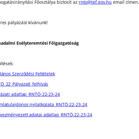
ogatásirányítási Főosztálya biztosít az
rnto@tef.gov.hu
email címen
eres pályázást kívánunk!
sadalmi Esélyteremtési Főigazgatóság
ltések:
alános Szerződési Feltételek
Ö_22_Pályazati_felhívás
yázati adatlap_RNTÖ-22-23-24
mlatulajdonos nyilatkozata_RNTÖ-22-23-24
vezményezett adatai adatlap_RNTÖ-22-23-24