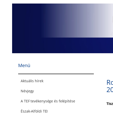
Ugrás
a
tartalomhoz
Menü
R
Aktuális hírek
2
Névjegy
A TEF tevékenysége és felépítése
Tisz
Észak-Alföldi TEI