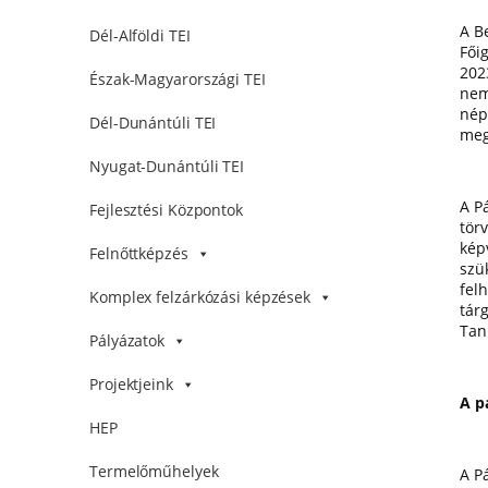
A B
Dél-Alföldi TEI
Fői
202
Észak-Magyarországi TEI
nem
népi
Dél-Dunántúli TEI
meg
Nyugat-Dunántúli TEI
A P
Fejlesztési Központok
tör
képv
Felnőttképzés
szü
fel
Komplex felzárkózási képzések
tár
Tan
Pályázatok
Projektjeink
A p
HEP
Termelőműhelyek
A P