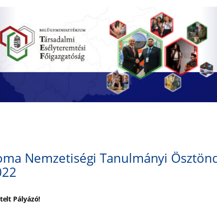
oma Nemzetiségi Tanulmányi Ösztönd
022
telt Pályázó!