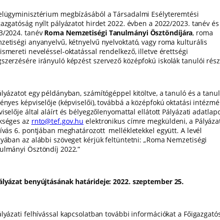
elügyminisztérium megbízásából a Társadalmi Esélyteremtési
gazgatóság nyílt pályázatot hirdet 2022. évben a 2022/2023. tanév és
3/2024. tanév
Roma Nemzetiségi Tanulmányi Ösztöndíjára
, roma
zetiségi anyanyelvű, kétnyelvű nyelvoktató, vagy roma kulturális
smereti neveléssel-oktatással rendelkező, illetve érettségi
szerzésére irányuló képzést szervező középfokú iskolák tanulói rész
ályázatot egy példányban, számítógéppel kitöltve, a tanuló és a tanu
vényes képviselője (képviselői), továbbá a középfokú oktatási intézm
iselője által aláírt és bélyegzőlenyomattal ellátott Pályázati adatlap
kséges az
rnto@tef.gov.hu
elektronikus címre megküldeni, a Pályáza
hívás 6. pontjában meghatározott mellékletekkel együtt. A levél
gyában az alábbi szöveget kérjük feltüntetni: „Roma Nemzetiségi
ulmányi Ösztöndíj 2022.”
ályázat benyújtásának határideje: 2022. szeptember 25.
ályázati felhívással kapcsolatban további információkat a Főigazgató