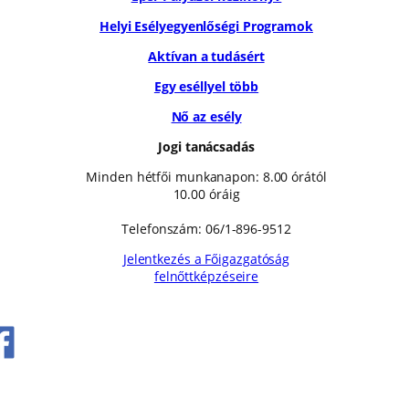
Helyi Esélyegyenlőségi Programok
Aktívan a tudásért
Egy eséllyel több
Nő az esély
Jogi tanácsadás
Minden hétfői munkanapon: 8.00 órától
10.00 óráig
Telefonszám: 06/1-896-9512
Jelentkezés a Főigazgatóság
felnőttképzéseire