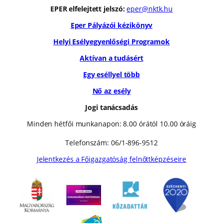
EPER elfelejtett jelszó:
eper@nktk.hu
Eper Pályázói kézikönyv
Helyi Esélyegyenlőségi Programok
Aktívan a tudásért
Egy eséllyel több
Nő az esély
Jogi tanácsadás
Minden hétfői munkanapon: 8.00 órától 10.00 óráig
Telefonszám: 06/1-896-9512
Jelentkezés a Főigazgatóság felnőttképzéseire