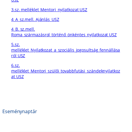
3.sz. melléklet_Mentori_nyilatkozat USZ
4_A_sz.mell. Ajánlás_USZ
4_B. sz.mell.
Roma_származásrol_történő_önkéntes_nyilatkozat USZ
5.sz.
melléklet_Nyilatkozat_a_szociális_jogosultság_fennállása
ról USZ
6.sz.
melléklet_Mentori_szülői_tovabbfutási_szándeknyilatkoz
at USZ
Eseménynaptár