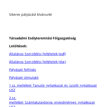
Sikeres pályázást kívánunk!
Társadalmi Esélyteremtési Főigazgatóság
Letöltések:
Általános Szerződési Feltételek (pdf)
Általános Szerződési Feltételek (doc)
Pályázati felhívás
Pályázati útmutató
1.sz. melléklet_Tanulói_nyilatkozat_és_szülői_nyilatkozat
USZ
2.sz.
melléklet_Számlatulajdonos_engedményes_nyilatkozat
USZ