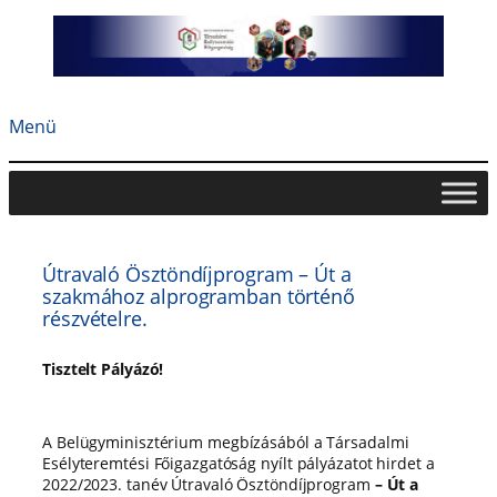
Ugrás
a
tartalomhoz
Menü
Útravaló Ösztöndíjprogram – Út a
szakmához alprogramban történő
részvételre.
Tisztelt Pályázó!
A Belügyminisztérium
megbízásából a Társadalmi
Esélyteremtési Főigazgatóság
nyílt pályázatot
hirdet a
2022/2023. tanév Útravaló Ösztöndíjprogram
–
Út a