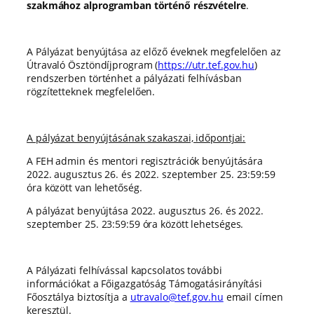
szakmához alprogramban történő részvételre
.
A Pályázat benyújtása az előző éveknek megfelelően az
Útravaló Ösztöndíjprogram (
https://utr.tef.gov.hu
)
rendszerben történhet a pályázati felhívásban
rögzítetteknek megfelelően.
A pályázat benyújtásának szakaszai, időpontjai:
A FEH admin és mentori regisztrációk benyújtására
2022. augusztus 26. és 2022. szeptember 25. 23:59:59
óra között van lehetőség.
A pályázat benyújtása 2022. augusztus 26. és 2022.
szeptember 25. 23:59:59 óra között lehetséges.
A Pályázati felhívással kapcsolatos további
információkat a Főigazgatóság Támogatásirányítási
Főosztálya biztosítja a
utravalo@tef.gov.hu
email címen
keresztül.