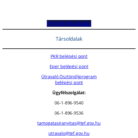
Hírlevél feliratkozás
Társoldalak
PKR belépési pont
Eper belépési pont
Útravaló Ösztöndíjprogram
belépési pont
Ügyfélszolgálat:
06-1-896-9540
06-1-896-9536
tamogatasiranyitas@tef.gov.hu
utravalo@tef.gov.hu