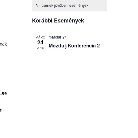
i
nak,
3:59
ág