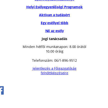
Helyi Esélyegyenlőségi Programok
Aktívan a tudásért
Egy eséllyel több
Nő az esély
Jogi tanácsadás
Minden hétfői munkanapon: 8.00 órától
10.00 óráig
Telefonszám: 06/1-896-9512
Jelentkezés a Főigazgatóság
felnőttképzéseire