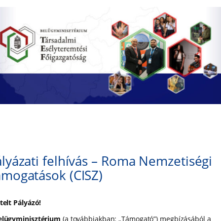
lyázati felhívás – Roma Nemzetiségi
ámogatások (CISZ)
telt Pályázó!
elügyminisztérium
(a továbbiakban: „Támogató”) megbízásából a