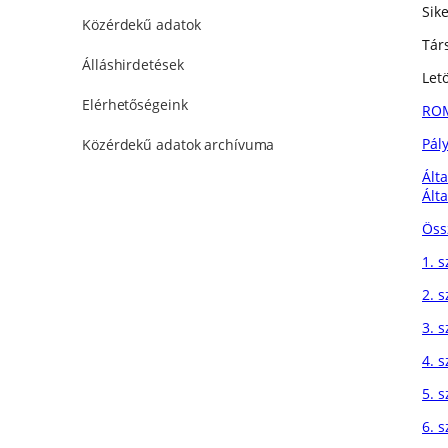
Sik
Közérdekű adatok
Tár
Álláshirdetések
Letö
Elérhetőségeink
ROM
Pál
Közérdekű adatok archívuma
Álta
Álta
Öss
1. 
2. s
3. 
4. s
5. 
6. s