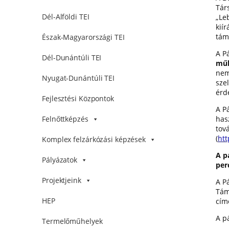
Tár
Dél-Alföldi TEI
„Leb
kiír
tám
Észak-Magyarországi TEI
A Pá
Dél-Dunántúli TEI
műk
nem
Nyugat-Dunántúli TEI
sze
érd
Fejlesztési Központok
A P
has
Felnőttképzés
tov
(
htt
Komplex felzárkózási képzések
A p
Pályázatok
per
Projektjeink
A P
Tám
HEP
cím
A p
Termelőműhelyek