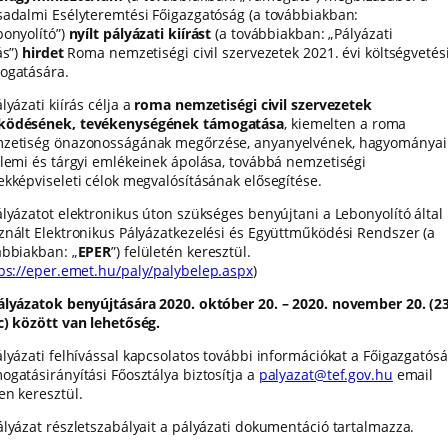
sadalmi Esélyteremtési Főigazgatóság (a továbbiakban:
onyolító”)
nyílt
pályázati kiírást
(a továbbiakban: „Pályázati
ás”)
hirdet
Roma nemzetiségi civil szervezetek 2021. évi költségvetés
ogatására.
lyázati kiírás célja a
roma nemzetiségi civil szervezetek
ödésének, tevékenységének támogatása
, kiemelten a roma
zetiség önazonosságának megőrzése, anyanyelvének, hagyományai
llemi és tárgyi emlékeinek ápolása, továbbá nemzetiségi
ekképviseleti célok megvalósításának elősegítése.
ályázatot elektronikus úton szükséges benyújtani a Lebonyolító által
znált Elektronikus Pályázatkezelési és Együttműködési Rendszer (a
ábbiakban: „
EPER
”) felületén keresztül.
ps://eper.emet.hu/paly/palybelep.aspx
)
ályázatok benyújtására 2020. október 20. – 2020. november 20. (2
c) között van lehetőség.
ályázati felhívással kapcsolatos további információkat a Főigazgatós
ogatásirányítási Főosztálya biztosítja a
palyazat@tef.gov.hu
email
en keresztül.
ályázat részletszabályait a pályázati dokumentáció tartalmazza.