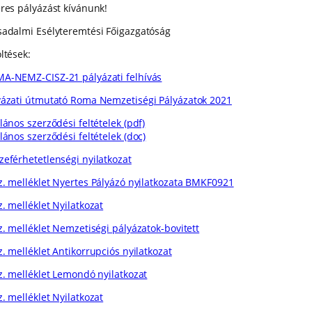
eres pályázást kívánunk!
sadalmi Esélyteremtési Főigazgatóság
ltések:
A-NEMZ-CISZ-21 pályázati felhívás
yázati útmutató Roma Nemzetiségi Pályázatok 2021
lános szerződési feltételek (pdf)
lános szerződési feltételek (doc)
zeférhetetlenségi nyilatkozat
sz. melléklet Nyertes Pályázó nyilatkozata BMKF0921
z. melléklet Nyilatkozat
sz. melléklet Nemzetiségi pályázatok-bovitett
z. melléklet Antikorrupciós nyilatkozat
sz. melléklet Lemondó nyilatkozat
z. melléklet Nyilatkozat