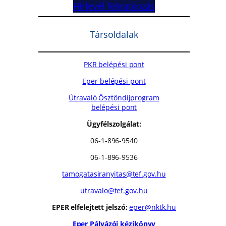
Hírlevél feliratkozás
Társoldalak
PKR belépési pont
Eper belépési pont
Útravaló Ösztöndíjprogram
belépési pont
Ügyfélszolgálat:
06-1-896-9540
06-1-896-9536
tamogatasiranyitas@tef.gov.hu
utravalo@tef.gov.hu
EPER elfelejtett jelszó:
eper@nktk.hu
Eper Pályázói kézikönyv