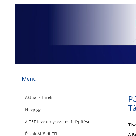
Ugrás
a
tartalomhoz
Menü
Pá
Aktuális hírek
T
Névjegy
A TEF tevékenysége és felépítése
Tisz
Észak-Alföldi TEI
A
B