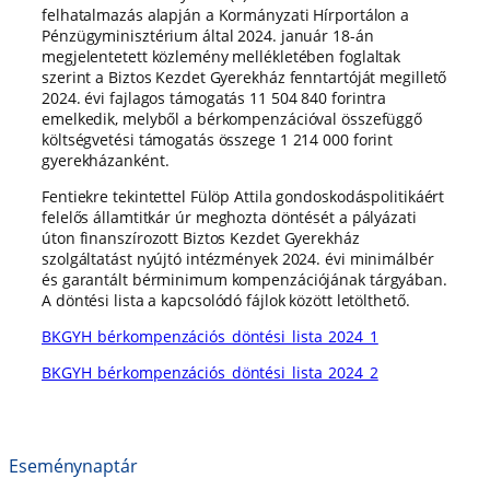
felhatalmazás alapján a Kormányzati Hírportálon a
Pénzügyminisztérium által 2024. január 18-án
megjelentetett közlemény mellékletében foglaltak
szerint a Biztos Kezdet Gyerekház fenntartóját megillető
2024. évi fajlagos támogatás 11 504 840 forintra
emelkedik, melyből a bérkompenzációval összefüggő
költségvetési támogatás összege 1 214 000 forint
gyerekházanként.
Fentiekre tekintettel Fülöp Attila gondoskodáspolitikáért
felelős államtitkár úr meghozta döntését a pályázati
úton finanszírozott Biztos Kezdet Gyerekház
szolgáltatást nyújtó intézmények 2024. évi minimálbér
és garantált bérminimum kompenzációjának tárgyában.
A döntési lista a kapcsolódó fájlok között letölthető.
BKGYH_bérkompenzációs_döntési_lista_2024_1
BKGYH_bérkompenzációs_döntési_lista_2024_2
Eseménynaptár