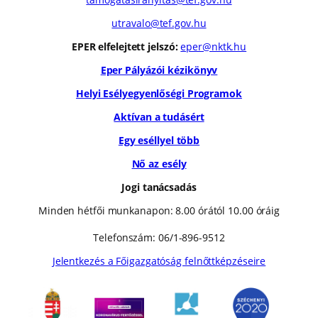
utravalo@tef.gov.hu
EPER elfelejtett jelszó:
eper@nktk.hu
Eper Pályázói kézikönyv
Helyi Esélyegyenlőségi Programok
Aktívan a tudásért
Egy eséllyel több
Nő az esély
Jogi tanácsadás
Minden hétfői munkanapon: 8.00 órától 10.00 óráig
Telefonszám: 06/1-896-9512
Jelentkezés a Főigazgatóság felnőttképzéseire