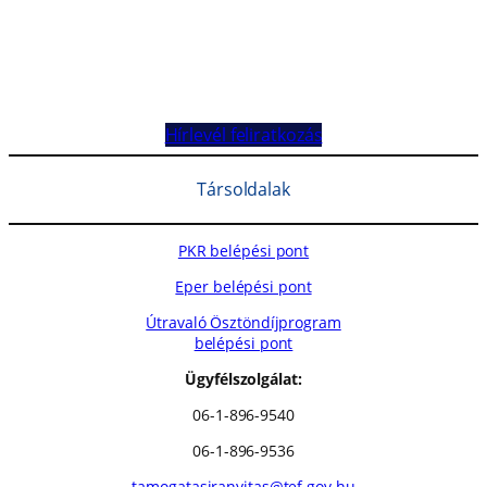
Hírlevél feliratkozás
Társoldalak
PKR belépési pont
Eper belépési pont
Útravaló Ösztöndíjprogram
belépési pont
Ügyfélszolgálat:
06-1-896-9540
06-1-896-9536
tamogatasiranyitas@tef.gov.hu