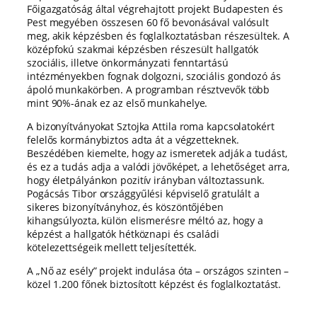
Főigazgatóság által végrehajtott projekt Budapesten és
Pest megyében összesen 60 fő bevonásával valósult
meg, akik képzésben és foglalkoztatásban részesültek. A
középfokú szakmai képzésben részesült hallgatók
szociális, illetve önkormányzati fenntartású
intézményekben fognak dolgozni, szociális gondozó ás
ápoló munkakörben. A programban résztvevők több
mint 90%-ának ez az első munkahelye.
A bizonyítványokat Sztojka Attila roma kapcsolatokért
felelős kormánybiztos adta át a végzetteknek.
Beszédében kiemelte, hogy az ismeretek adják a tudást,
és ez a tudás adja a valódi jövőképet, a lehetőséget arra,
hogy életpályánkon pozitív irányban változtassunk.
Pogácsás Tibor országgyűlési képviselő gratulált a
sikeres bizonyítványhoz, és köszöntőjében
kihangsúlyozta, külön elismerésre méltó az, hogy a
képzést a hallgatók hétköznapi és családi
kötelezettségeik mellett teljesítették.
A „Nő az esély” projekt indulása óta – országos szinten –
közel 1.200 főnek biztosított képzést és foglalkoztatást.