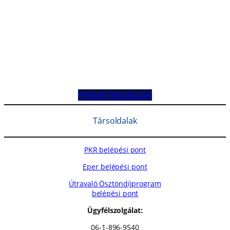
Hírlevél feliratkozás
Társoldalak
PKR belépési pont
Eper belépési pont
Útravaló Ösztöndíjprogram
belépési pont
Ügyfélszolgálat:
06-1-896-9540