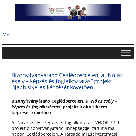
Ugrás
a
tartalomhoz
Menü
Bizonyítványátadó Ceglédbercelen, a ,,Nő az
esély – képzés és foglalkoztatás” projekt
újabb sikeres képzését követően
Bizonyítványátadó Ceglédbercelen, a
,,Nő az esély –
képzés és foglalkoztatás”
projekt újabb sikeres
képzését követően
A „Nő az esély – képzés és foglalkoztatás” VEKOP-7.1.1
projekt bizonyítványátadó ünnepséggel zárult a mai
napon, Ceglédbercelen. A Társadalmi Esélyteremtési