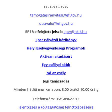
06-1-896-9536
tamogatasiranyitas@tef.gov.hu
utravalo@tef.gov.hu
EPER elfelejtett jelszó:
eper@nktk.hu
Eper Pályázói kézikönyv
Helyi Esélyegyenlőségi Programok
Aktívan a tudásért
Egy eséllyel több
Nő az esély
Jogi tanácsadás
Minden hétfői munkanapon: 8.00 órától 10.00 óráig
Telefonszám: 06/1-896-9512
Jelentkezés a Főigazgatóság felnőttképzéseire