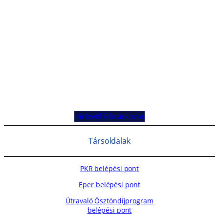
Hírlevél feliratkozás
Társoldalak
PKR belépési pont
Eper belépési pont
Útravaló Ösztöndíjprogram
belépési pont