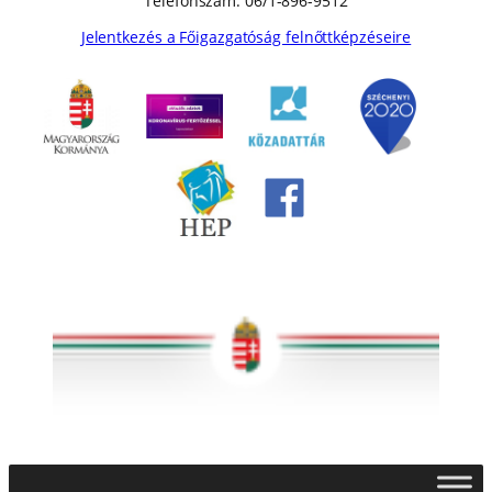
Telefonszám: 06/1-896-9512
Jelentkezés a Főigazgatóság felnőttképzéseire