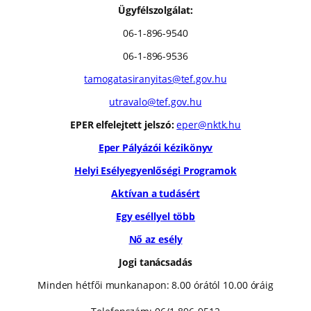
Ügyfélszolgálat:
06-1-896-9540
06-1-896-9536
tamogatasiranyitas@tef.gov.hu
utravalo@tef.gov.hu
EPER elfelejtett jelszó:
eper@nktk.hu
Eper Pályázói kézikönyv
Helyi Esélyegyenlőségi Programok
Aktívan a tudásért
Egy eséllyel több
Nő az esély
Jogi tanácsadás
Minden hétfői munkanapon: 8.00 órától 10.00 óráig